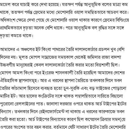
মডেল করে যাচাই করে দেখা হয়েছে। যতক্ষণ পর্যন্ত আনুভূমিক বলের মাত্রা কম
থাকে, ততক্ষণ পর্যন্ত ফ্রেমের মধ্যে মেশোনারি ওয়াল সমন্বিতভাবে আচরণ করে।
অধিকাংশ ক্ষেত্রে দেখা গেছে যে মেশোনারি ওয়াল থাকার কারণে ফ্রেমের বিল্ডিংয়ে
প্রাথমিকভাবে দৃঢ়তা অনেক বেশি থাকে। পরে আনুভূমিক বল বৃদ্ধির সঙ্গে সঙ্গে
দৃঢ়তা কমতে থাকে।
আমাদের এ অঞ্চলের ইট কিংবা পাথরের তৈরি দালানকোঠার প্রচলন খুব বেশি
দিনের নয়। মূলত মোগল সাম্রাজের সময়কাল থেকেই জমিদার রাজা বাদশা
উচ্চবর্গীয় মানুষেরাই কেবল দালানকোঠা তৈরি করার মতো বিত্তশালী ছিল।
মোগল আমল কিংবা পরে ইংরেজ শাসনকালী তৈরি হয়েছিল আমাদের দেশের
ঐতিহাসিক স্থাপনাসমূহ। আর এ ধরনের স্থাপনা তৈরিতে তখনকার দিনে ভবন
তৈরির কাঁচামাল হিসেবে ব্যবহৃত হতো চুন-সুরকি এবং বড় সাইজের পোড়ানো
মাটির ইট। আর ছাদের কংক্রিটের সঙ্গে থাকত লম্বালম্বিভাবে সারিতে বিছানো
পুরোনো রেললাইনের পাত। জানালা দরজার ওপরে থাকত আর্চ টাইপের ইটের
বিন্যাস। তখনকার দিনে রেইনফোর্সমেন্ট না থাকায় এ ধরনের কারুকাজে ভবন
তৈরি করা হতো। আর্চ টাইপের বিন্যাসের কারণ ছিল কম্প্রেসন ক্রিয়ার সমন¦য়ে
ওপরের অংশের ভার বহন করার, বর্তমানে যেটি সাধারণ ইটের তৈরি মেশোনারি