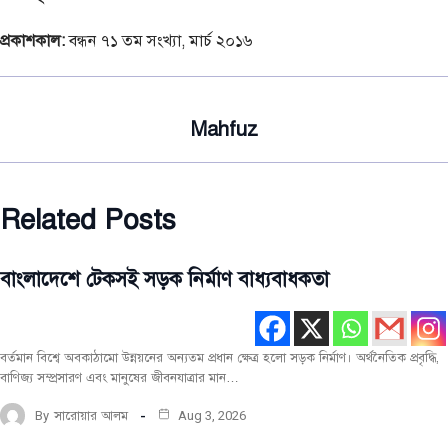
প্রকাশকাল:
বন্ধন ৭১ তম সংখ্যা, মার্চ ২০১৬
Mahfuz
Related Posts
বাংলাদেশে টেকসই সড়ক নির্মাণ বাধ্যবাধকতা
নির্মাণ
প্রযুক্তি
টপ-
পোস্ট
বর্তমান বিশ্বে অবকাঠামো উন্নয়নের অন্যতম প্রধান ক্ষেত্র হলো সড়ক নির্মাণ। অর্থনৈতিক প্রবৃদ্ধি,
বাণিজ্য সম্প্রসারণ এবং মানুষের জীবনযাত্রার মান…
নির্মাণ
কৌশল
By
সারোয়ার আলম
Aug 3, 2026