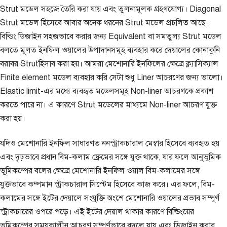
Strut মডেল সহজে তৈরি করা যায় এবং তুলনামূলক গ্রহণযোগ্য। Diagonal
Strut মডেল হিসেবে আবার অনেক ধরনের Strut মডেল প্রচলিত আছে।
বিল্ডিং ডিজাইন সহজভাবে করার জন্য Equivalent বা সমতুল্য Strut মডেল
বলতে মূলত ইনফিল ওয়ালের উপাদানসমূহ ব্যবহার করে দেয়ালের কোনাকুনি
বরাবর Strutহিসাব করা হয়। আমরা মেশোনারি ইনফিলের ক্ষেত্রে ক্ল্যাসিক্যাল
Finite element মডেল ব্যবহার করি সেটা শুধু Liner আচরণের জন্য ভালো।
Elastic limit-এর মধ্যে ব্যবহৃত মডেলসমূহ Non-liner আচরণকে প্রকাশ
করতে পারে না। এ কারণে Strut মডেলের মাধ্যমে Non-liner আচরণ যুক্ত
করা হয়।
যদিও মেশোনারি ইনফিল সাধারণত ননস্ট্রাকচারাল মেম্বার হিসেবে ব্যবহৃত হয়
এবং দৃঢ়ভাবে প্রধান বিম-কলাম ফ্রেমের সঙ্গে যুক্ত থাকে, যার ফলে আনুভূমিক
ভূমিকম্পের বলের ক্ষেত্রে মেশোনারি ইনফিল ওয়াল বিম-কলামের সঙ্গে
যুক্তভাবে কম্পমান স্ট্রাকচারাল সিস্টেম হিসেবে কাজ করে। এর ফলে, বিম-
কলামের সঙ্গে ইটের দেয়ালে সংযুক্তি অংশে মেশোনারি ওয়ালের প্রভাব সম্পূর্ণ
স্ট্রাকচারের ওপরে পড়ে। এই ইটের দেয়াল থাকার কারণে বিল্ডিংয়ের
ভূমিকম্পের সময়কালীন আচরণ সম্পূর্ণভাবে বদলে যায় এবং ডিজাইন করার