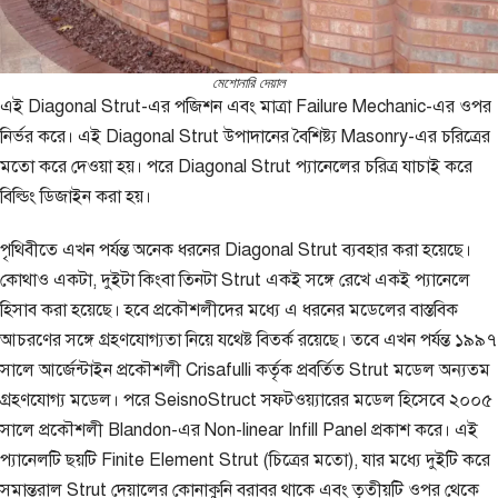
মেশোনারি দেয়াল
এই Diagonal Strut-এর পজিশন এবং মাত্রা Failure Mechanic-এর ওপর
নির্ভর করে। এই Diagonal Strut উপাদানের বৈশিষ্ট্য Masonry-এর চরিত্রের
মতো করে দেওয়া হয়। পরে Diagonal Strut প্যানেলের চরিত্র যাচাই করে
বিল্ডিং ডিজাইন করা হয়।
পৃথিবীতে এখন পর্যন্ত অনেক ধরনের Diagonal Strut ব্যবহার করা হয়েছে।
কোথাও একটা, দুইটা কিংবা তিনটা Strut একই সঙ্গে রেখে একই প্যানেলে
হিসাব করা হয়েছে। হবে প্রকৌশলীদের মধ্যে এ ধরনের মডেলের বাস্তবিক
আচরণের সঙ্গে গ্রহণযোগ্যতা নিয়ে যথেষ্ট বিতর্ক রয়েছে। তবে এখন পর্যন্ত ১৯৯৭
সালে আর্জেন্টাইন প্রকৌশলী Crisafulli কর্তৃক প্রবর্তিত Strut মডেল অন্যতম
গ্রহণযোগ্য মডেল। পরে SeisnoStruct সফটওয়্যারের মডেল হিসেবে ২০০৫
সালে প্রকৌশলী Blandon-এর Non-linear Infill Panel প্রকাশ করে। এই
প্যানেলটি ছয়টি Finite Element Strut (চিত্রের মতো), যার মধ্যে দুইটি করে
সমান্তরাল Strut দেয়ালের কোনাকুনি বরাবর থাকে এবং তৃতীয়টি ওপর থেকে