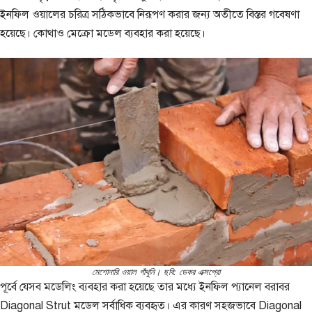
ইনফিল ওয়ালের চরিত্র সঠিকভাবে নিরূপণ করার জন্য অতীতে বিস্তর গবেষণা
হয়েছে। কোথাও মেক্রো মডেল ব্যবহার করা হয়েছে।
মেশোনারি ওয়াল গাঁথুনি। ছবি: ডেকর এক্সপ্রো
পূর্বে যেসব মডেলিং ব্যবহার করা হয়েছে তার মধ্যে ইনফিল প্যানেল বরাবর
Diagonal Strut মডেল সর্বাধিক ব্যবহৃত। এর কারণ সহজভাবে Diagonal