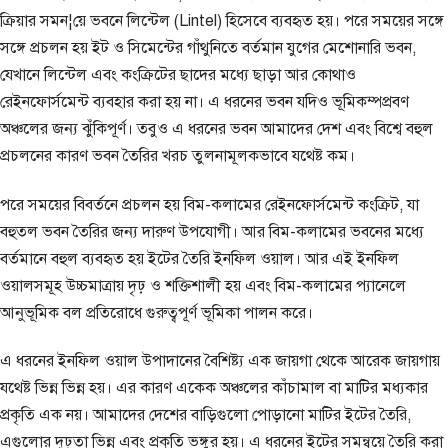
ক্রিয়ার সমন¦য়ে ভবনে লিন্টেল (Lintel) হিসেবে ব্যবহৃত হয়। পরে সময়ের সঙ্গে
সঙ্গে প্রচলন হয় ইট ও সিমেন্টের গাঁথুনিতে বর্তমান যুগের মেশোনারি ভবন,
যেখানে লিন্টেল এবং কংক্রিটের ছাদের মধ্যে ছাড়া আর কোথাও
রেইনফোর্সমেন্ট ব্যবহার করা হয় না। এ ধরনের ভবন যদিও ভূমিকম্পপ্রবণ
অঞ্চলের জন্য ঝুঁকিপূর্ণ। তবুও এ ধরনের ভবন আমাদের দেশ এবং বিশ্বে বহুল
প্রচলনের কারণ ভবন তৈরির খরচ তুলনামূলকভাবে যথেষ্ট কম।
পরে সময়ের বিবর্তনে প্রচলন হয় বিম-কলামের রেইনফোর্সমেন্ট কংক্রিট, যা
বহুতল ভবন তৈরির জন্য দারুণ উপযোগী। আর বিম-কলামের ভবনের মধ্যে
বর্তমানে বহুল ব্যবহৃত হয় ইটের তৈরি ইনফিল ওয়াল। আর এই ইনফিল
ওয়ালসমূহ উচ্চমাত্রায় দৃঢ় ও শক্তিশালী হয় এবং বিম-কলামের প্যানেলে
আনুভূমিক বল প্রতিরোধে গুরুত্বপূর্ণ ভূমিকা পালন করে।
এ ধরনের ইনফিল ওয়াল উপাদানের বৈশিষ্ট্য এক জায়গা থেকে আরেক জায়গায়
যথেষ্ট ভিন্ন ভিন্ন হয়। এর কারণ একেক অঞ্চলের কাঁচামাল বা মাটির মধ্যকার
প্রকৃতি এক নয়। আমাদের দেশের বাড়িগুলো পোড়ানো মাটির ইটের তৈরি,
এগুলোর দৃঢ়তা ভিন্ন এবং প্রকৃতি ভঙ্গুর হয়। এ ধরনের ইটের সমন্বয়ে তৈরি করা