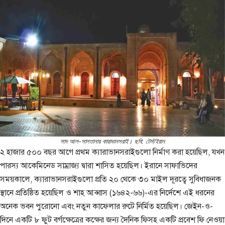
সাদ আল-সালতানার কারাভানসরাই। ছবি: টেস্টইরান
২ হাজার ৫০০ বছর আগে প্রথম ক্যারাভানসরাইগুলো নির্মাণ করা হয়েছিল, যখন
পারস্য আকেমিনেড সাম্রাজ্য দ্বারা শাসিত হয়েছিল। ইরানে সাফাভিদের
সময়কালে, ক্যারাভানসরাইগুলো প্রতি ২০ থেকে ৩০ মাইল দূরত্বে সুবিধাজনক
স্থানে প্রতিষ্ঠিত হয়েছিল ও শাহ আব্বাস (১৬৪২-৬৬)-এর নির্দেশে এই ধরনের
অনেক ভবন পুরোনো এবং নতুন কাফেলার রুটে নির্মিত হয়েছিল। জেইন-ও-
দিনে একটি ৮ ফুট বর্গক্ষেত্রের কক্ষের জন্য দৈনিক ফিসহ একটি প্রবেশ ফি নেওয়া