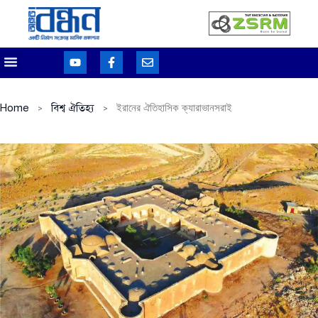
Home
বিশ্ব ঐতিহ্য
ইরানের ঐতিহাসিক ক্যারাভানসরাই