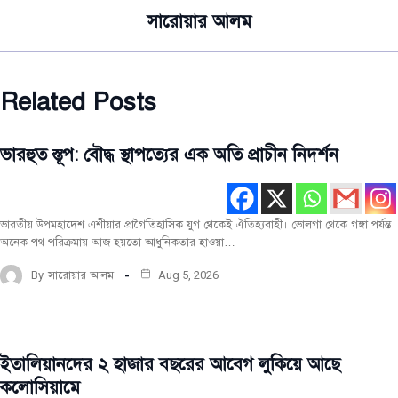
সারোয়ার আলম
Related Posts
ভারহুত স্তূপ: বৌদ্ধ স্থাপত্যের এক অতি প্রাচীন নিদর্শন
বিশ্ব
ঐতিহ্য
সর্বশেষ
ভারতীয় উপমহাদেশ এশীয়ার প্রাগৈতিহাসিক যুগ থেকেই ঐতিহ্যবাহী। ভোলগা থেকে গঙ্গা পর্যন্ত
অনেক পথ পরিক্রমায় আজ হয়তো আধুনিকতার হাওয়া…
By
সারোয়ার আলম
Aug 5, 2026
ইতালিয়ানদের ২ হাজার বছরের আবেগ লুকিয়ে আছে
বিশ্ব
ঐতিহ্য
কলোসিয়ামে