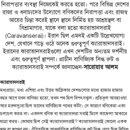
নিরাপত্তার ব্যবস্থা নিজেকেই করতে হতো। পরে বিভিন্ন দেশের
রাজা ও ধনাঢ্যদের উদ্যোগে বণিকদের নিরাপত্তা এবং রাজস্ব
আয়ের চিন্তা করেই স্থানে স্থানে নির্মিত হয় আশ্রয়স্থল বা
বিশ্রামাগার, যাকে বলা হতো ক্যারাভানসরাই
(Caravanserai)। ইরান ছিল এমনই একটি উল্লেখযোগ্য
দেশ, যেখানে গড়ে ওঠে অনেক গুরুত্বপূর্ণ ক্যারাভানসরাই।
ইরানের কারাভানসরাইগুলো এখন দেশটির অন্যতম দর্শনীয়
এবং গুরুত্বপূর্ণ স্থাপনা। প্রাচীন বাণিজ্যিক সিল্ক রুট ও
ক্যারাভানসরাই সম্পর্কে জানাচ্ছেন-
সারোয়ার আলম
ক্যারাভানসরাই
মধ্যপ্রাচ্য, মধ্য এশিয়া এবং উত্তর আফ্রিকার দেশগুলোর মধ্যে হাজার হাজার
বছর আগে যখন বাণিজ্য হতো, তখন পথ ছিল বিপৎসঙ্কুল। প্রতিকূল আবহাওয়া
আর মরুদস্যুরা ছিল তাদের বাণিজ্যিক পথের কাঁটা। সে কারণে বণিকেরা একা
চলাচল করত না। একদল বণিক বা ক্যারাভানরা সবাই মিলে কাফেলা আকারে
যাত্রা করত। কোথায় ছিল সেই ক্যারাভানসরাই? ক্যারাভানসরাই কোনো একক
স্থান বা স্থাপনা নয়। ঐতিহাসিক আন্তর্জাতিক বাণিজ্যিক রুট সিল্ক রোড ছিল বিভিন্ন