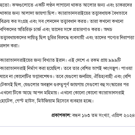
হতো। কক্ষগুলোতে একটি লণ্ঠন লাগানো থাকত আলোর জন্য এবং চাকরদের
থাকার জন্য আলাদা জায়গা ছিল। ক্যারাভানসরাইয়ের তত্ত্বাবধায়ক বৈধভাবে
বিক্রয় কর সংগ্রহ এবং সব লেনদেন তত্ত্বাবধান করত। তারা কখনো কখনো
বণিকদের অতিরিক্ত চার্জ এবং তাদের সঙ্গে প্রতারণাও করত। অথচ
তত্ত্বাবধায়কদের দায়িত্ব ছিল চুরির বিরুদ্ধে ব্যবসায়ী এবং তাদের পণ্যের নিরাপত্তা
প্রদান করা।
ক্যারাভানসরাইয়ের জন্য বিখ্যাত ইরান। এই দেশে এ রকম প্রায় ৯৯৯টি
ক্যারাভানসরাই নির্মাণ করা হয়েছিল। তবে তার বেশির ভাগই ধ্বংসস্তূপ। পাওয়া
যাবে না কোনোটির ভগ্নাবশেষও। তবে যেগুলো জনপ্রিয়, ঐতিহ্যবাহী এবং বেশি
টেকসই ছিল, যেগুলোর অবস্থান গুরুত্বপূর্ণ জায়গায় সেগুলো বহু সংস্কারের পর
এখনো টিকে আছে আপন মহিমায়। এখনো কোনো কোনো ক্যারাভানসরাই
হোটেল, গেস্ট হাউস, মিউজিয়াম হিসেবে ব্যবহার হচ্ছে।
প্রকাশকাল:
বন্ধন ১৬৩ তম সংখ্যা, এপ্রিল ২০২৪