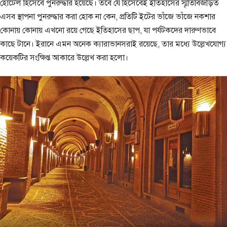
হোটেল হিসেবে পুনরুদ্ধার হয়েছে। তবে যে হিসেবেই ইতিহাসের স্মৃতিবিজড়িত
এসব স্থাপনা পুনরুদ্ধার করা হোক না কেন, প্রতিটি ইটের ভাঁজে ভাঁজে নকশার
কোনায় কোনায় এখনো রয়ে গেছে ইতিহাসের ছাপ, যা পর্যটকদের দারুণভাবে
কাছে টানে। ইরানে এমন অনেক ক্যারাভানসরাই রয়েছে, তার মধ্যে উল্লেখযোগ্য
কয়েকটির সংক্ষিপ্ত আকারে উল্লেখ করা হলো।