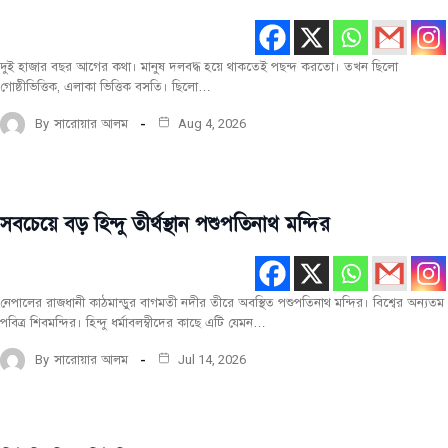
সর্বশেষ
দুই হাজার বছর আগের কথা। মানুষ দলবদ্ধ হয়ে থাকতেই পছন্দ করতো। তখন ছিলো
গোষ্ঠীভিত্তিক, এলাকা ভিত্তিক বসতি। ছিলো…
By
সারোয়ার আলম
Aug 4, 2026
সবচেয়ে বড় হিন্দু তীর্থস্থান পশুপতিনাথ মন্দির
বিশ্ব
ঐতিহ্য
সর্বশেষ
নেপালের রাজধানী কাঠমান্ডুর বাগমতী নদীর তীরে অবস্থিত পশুপতিনাথ মন্দির। বিশ্বের অন্যতম
পবিত্র শিবমন্দির। হিন্দু ধর্মাবলম্বীদের কাছে এটি যেমন…
By
সারোয়ার আলম
Jul 14, 2026