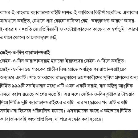
কাসর-ই-বাহরাম ক্যারাভানসরাইটি দাশত-ই কাবিরের বিস্তীর্ণ সংরক্ষিত এলাকার
মাঝখানে অবস্থিত, যেখানে প্রায় কোনো বাসিন্দা নেই। অবস্থানগত কারণে কাসর-
ই-বাহরাম স¤প্রতি জ্যোতির্বিজ্ঞানী ও ফটোগ্রাফারদের কাছে এক স্বর্গভূমি। কারণ
এখানে কোনো আলোকদূষণ নেই।
জেইন-ও-দিন কারাভানসরাই
জেইন-ও-দিন কারাভানসরাই ইরানের ইয়াজদের জেইন-ও-দিনে অবস্থিত।
জেইন-ও-দিন ১৬ শতকের প্রাচীন সিল্ক রোডে অবস্থিত ক্যারাভানসরাইয়ের
অন্যতম একটি। শাহ আব্বাসের রাজত্বকালে ভ্রমণকারীদের সুবিধা প্রদানের জন্য
নির্মিত ৯৯৯টি সরাইখানার মধ্যে এটি এমন একটি সরাই, যার অস্তিত্ব আধুনিক
সময়ে বহাল রয়েছে আগের মতোই। এর মধ্যে জেইন-ও-দিন বৃত্তাকার টাওয়ার
দিয়ে নির্মিত দুটি ক্যারাভানসরাইয়ের একটি। এর সংস্কারের পর এটি একটি
সরাইখানা হিসেবে পরিচালিত হয়েছে। এসফাহানের কাছে একইভাবে নির্মিত
ক্যারাভানসরাই ধ্বংসপ্রাপ্ত ছিল, যা পরে সংস্কার করা হয়েছে।