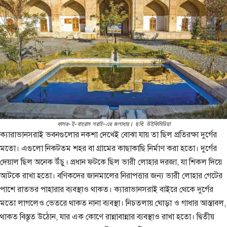
কাসর-ই-বাহরাম সরাই-এর জলাধার। ছবি: উইকিমিডিয়া
ক্যারাভানসরাই ভবনগুলোর নকশা দেখেই বোঝা যায় তা ছিল প্রতিরক্ষা দুর্গের
মতো। এগুলো নিকটতম শহর বা গ্রামের কাছাকাছি নির্মাণ করা হতো। দুর্গের
দেয়াল ছিল অনেক উঁচু। প্রধান ফটকে ছিল ভারী লোহার দরজা, যা শিকল দিয়ে
আটকে রাখা হতো। বণিকদের জানমালের নিরাপত্তার জন্য ভারী লোহার গেটের
পাশে রাতভর পাহারার ব্যবস্থাও থাকত। ক্যারাভানসরাই বাইরে থেকে দুর্গের
মতো লাগলেও ভেতরে থাকত নানা ব্যবস্থা। নিচতলায় ঘোড়া ও গাধার আস্তাবল,
থাকত বিস্তৃত উঠোন, যার এক কোণে রান্নাবান্নার ব্যবস্থাও রাখা হতো। দ্বিতীয়