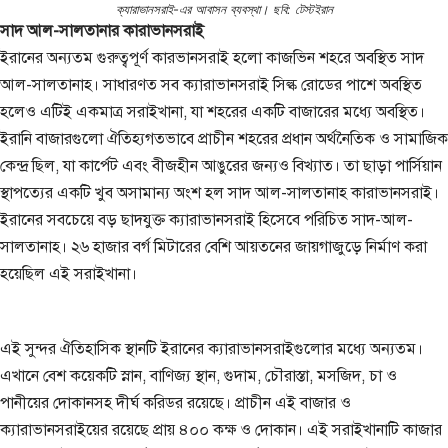
ক্যারাভানসরাই-এর আবাসন ব্যবস্থা। ছবি: টেস্টইরান
সাদ আল-সালতানার কারাভানসরাই
ইরানের অন্যতম গুরুত্বপূর্ণ কারভানসরাই হলো কাজভিন শহরে অবস্থিত সাদ
আল-সালতানাহ। সাধারণত সব ক্যারাভানসরাই সিল্ক রোডের পাশে অবস্থিত
হলেও এটিই একমাত্র সরাইখানা, যা শহরের একটি বাজারের মধ্যে অবস্থিত।
ইরানি বাজারগুলো ঐতিহ্যগতভাবে প্রাচীন শহরের প্রধান অর্থনৈতিক ও সামাজিক
কেন্দ্র ছিল, যা কার্পেট এবং বীজহীন আঙুরের জন্যও বিখ্যাত। তা ছাড়া পার্সিয়ান
স্থাপত্যের একটি খুব অসামান্য অংশ হল সাদ আল-সালতানাহ কারাভানসরাই।
ইরানের সবচেয়ে বড় ছাদযুক্ত ক্যারাভানসরাই হিসেবে পরিচিত সাদ-আল-
সালতানাহ। ২৬ হাজার বর্গ মিটারের বেশি আয়তনের জায়গাজুড়ে নির্মাণ করা
হয়েছিল এই সরাইখানা।
এই সুন্দর ঐতিহাসিক স্থানটি ইরানের ক্যারাভানসরাইগুলোর মধ্যে অন্যতম।
এখানে বেশ কয়েকটি স্নান, বাণিজ্য স্থান, গুদাম, চৌরাস্তা, মসজিদ, চা ও
পানীয়ের দোকানসহ দীর্ঘ করিডর রয়েছে। প্রাচীন এই বাজার ও
ক্যারাভানসরাইয়ের রয়েছে প্রায় ৪০০ কক্ষ ও দোকান। এই সরাইখানাটি কাজার