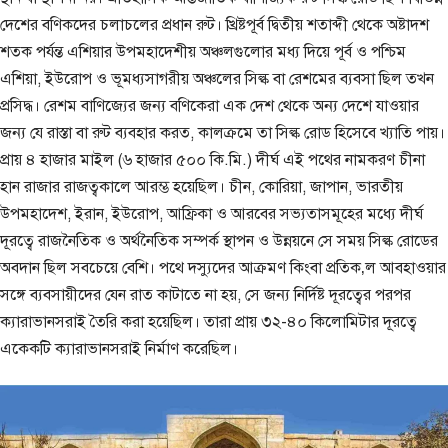
দেশের বণিকদের চলাচলের প্রধান রুট। খ্রিষ্টপূর্ব দ্বিতীয় শতাব্দী থেকে অষ্টাদশ
শতক পর্যন্ত এশিয়ার উপমহাদেশীয় অঞ্চলগুলোর মধ্য দিয়ে পূর্ব ও পশ্চিম
এশিয়া, ইউরোপ ও ভূমধ্যসাগরীয় অঞ্চলের সিল্ক বা রেশমের ব্যবসা ছিল তখন
প্রসিদ্ধ। রেশম বাণিজ্যের জন্য বণিকেরা এক দেশ থেকে অন্য দেশে যাওয়ার
জন্য যে রাস্তা বা রুট ব্যবহার করত, কালক্রমে তা সিল্ক রোড হিসেবে খ্যাতি পায়।
প্রায় ৪ হাজার মাইল (৬ হাজার ৫০০ কি.মি.) দীর্ঘ এই পথের নামকরণ চীনা
হান রাজার রাজত্বকালে আরম্ভ হয়েছিল। চীন, কোরিয়া, জাপান, ভারতীয়
উপমহাদেশ, ইরান, ইউরোপ, আফ্রিকা ও আরবের সভ্যতাসমূহের মধ্যে দীর্ঘ
দূরত্বে রাজনৈতিক ও অর্থনৈতিক সম্পর্ক স্থাপন ও উন্নয়নে সে সময় সিল্ক রোডের
অবদান ছিল সবচেয়ে বেশি। পথে দস্যুদের আক্রমণ কিংবা প্রতিক‚ল আবহাওয়ার
সঙ্গে ব্যবসায়ীদের যেন রাত কাটাতে না হয়, সে জন্য নির্দিষ্ট দূরত্বের পরপর
ক্যারাভানসরাই তৈরি করা হয়েছিল। তারা প্রায় ৩২-৪০ কিলোমিটার দূরত্বে
একেকটি ক্যারাভানসরাই নির্মাণ করেছিল।