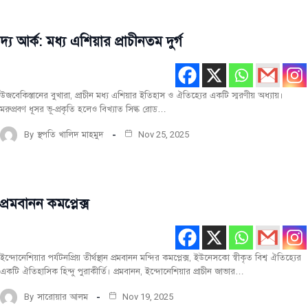
দ্য আর্ক: মধ্য এশিয়ার প্রাচীনতম দুর্গ
বিশ্ব
ঐতিহ্য
উজবেকিস্তানের বুখারা, প্রাচীন মধ্য এশিয়ার ইতিহাস ও ঐতিহ্যের একটি স্মরণীয় অধ্যায়।
মরুপ্রবণ ধূসর ভূ-প্রকৃতি হলেও বিখ্যাত সিল্ক রোড…
By
স্থপতি খালিদ মাহমুদ
Nov 25, 2025
প্রমবানন কমপ্লেক্স
বিশ্ব
ঐতিহ্য
ইন্দোনেশিয়ার পর্যটনপ্রিয় তীর্থস্থান প্রমবানন মন্দির কমপ্লেক্স, ইউনেসকো স্বীকৃত বিশ্ব ঐতিহ্যের
একটি ঐতিহাসিক হিন্দু পুরাকীর্তি। প্রমবানন, ইন্দোনেশিয়ার প্রাচীন জাভার…
By
সারোয়ার আলম
Nov 19, 2025