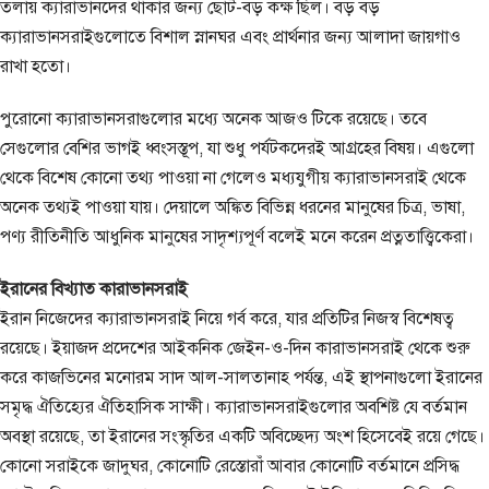
তলায় ক্যারাভানদের থাকার জন্য ছোট-বড় কক্ষ ছিল। বড় বড়
ক্যারাভানসরাইগুলোতে বিশাল স্নানঘর এবং প্রার্থনার জন্য আলাদা জায়গাও
রাখা হতো।
পুরোনো ক্যারাভানসরাগুলোর মধ্যে অনেক আজও টিকে রয়েছে। তবে
সেগুলোর বেশির ভাগই ধ্বংসস্তূপ, যা শুধু পর্যটকদেরই আগ্রহের বিষয়। এগুলো
থেকে বিশেষ কোনো তথ্য পাওয়া না গেলেও মধ্যযুগীয় ক্যারাভানসরাই থেকে
অনেক তথ্যই পাওয়া যায়। দেয়ালে অঙ্কিত বিভিন্ন ধরনের মানুষের চিত্র, ভাষা,
পণ্য রীতিনীতি আধুনিক মানুষের সাদৃশ্যপূর্ণ বলেই মনে করেন প্রত্নতাত্ত্বিকেরা।
ইরানের বিখ্যাত কারাভানসরাই
ইরান নিজেদের ক্যারাভানসরাই নিয়ে গর্ব করে, যার প্রতিটির নিজস্ব বিশেষত্ব
রয়েছে। ইয়াজদ প্রদেশের আইকনিক জেইন-ও-দিন কারাভানসরাই থেকে শুরু
করে কাজভিনের মনোরম সাদ আল-সালতানাহ পর্যন্ত, এই স্থাপনাগুলো ইরানের
সমৃদ্ধ ঐতিহ্যের ঐতিহাসিক সাক্ষী। ক্যারাভানসরাইগুলোর অবশিষ্ট যে বর্তমান
অবস্থা রয়েছে, তা ইরানের সংস্কৃতির একটি অবিচ্ছেদ্য অংশ হিসেবেই রয়ে গেছে।
কোনো সরাইকে জাদুঘর, কোনোটি রেস্তোরাঁ আবার কোনোটি বর্তমানে প্রসিদ্ধ