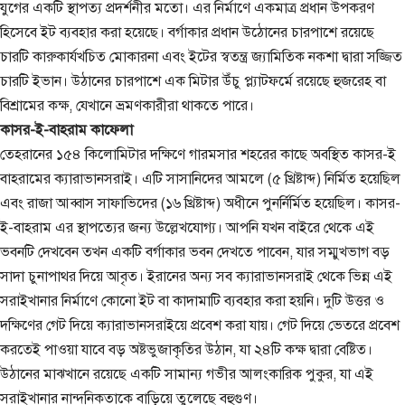
যুগের একটি স্থাপত্য প্রদর্শনীর মতো। এর নির্মাণে একমাত্র প্রধান উপকরণ
হিসেবে ইট ব্যবহার করা হয়েছে। বর্গাকার প্রধান উঠোনের চারপাশে রয়েছে
চারটি কারুকার্যখচিত মোকারনা এবং ইটের স্বতন্ত্র জ্যামিতিক নকশা দ্বারা সজ্জিত
চারটি ইভান। উঠানের চারপাশে এক মিটার উঁচু প্ল্যাটফর্মে রয়েছে হুজরেহ বা
বিশ্রামের কক্ষ, যেখানে ভ্রমণকারীরা থাকতে পারে।
কাসর-ই-বাহরাম কাফেলা
তেহরানের ১৫৪ কিলোমিটার দক্ষিণে গারমসার শহরের কাছে অবস্থিত কাসর-ই
বাহরামের ক্যারাভানসরাই। এটি সাসানিদের আমলে (৫ খ্রিষ্টাব্দ) নির্মিত হয়েছিল
এবং রাজা আব্বাস সাফাভিদের (১৬ খ্রিষ্টাব্দ) অধীনে পুনর্নির্মিত হয়েছিল। কাসর-
ই-বাহরাম এর স্থাপত্যের জন্য উল্লেখযোগ্য। আপনি যখন বাইরে থেকে এই
ভবনটি দেখবেন তখন একটি বর্গাকার ভবন দেখতে পাবেন, যার সম্মুখভাগ বড়
সাদা চুনাপাথর দিয়ে আবৃত। ইরানের অন্য সব ক্যারাভানসরাই থেকে ভিন্ন এই
সরাইখানার নির্মাণে কোনো ইট বা কাদামাটি ব্যবহার করা হয়নি। দুটি উত্তর ও
দক্ষিণের গেট দিয়ে ক্যারাভানসরাইয়ে প্রবেশ করা যায়। গেট দিয়ে ভেতরে প্রবেশ
করতেই পাওয়া যাবে বড় অষ্টভুজাকৃতির উঠান, যা ২৪টি কক্ষ দ্বারা বেষ্টিত।
উঠানের মাঝখানে রয়েছে একটি সামান্য গভীর আলংকারিক পুকুর, যা এই
সরাইখানার নান্দনিকতাকে বাড়িয়ে তুলেছে বহুগুণ।