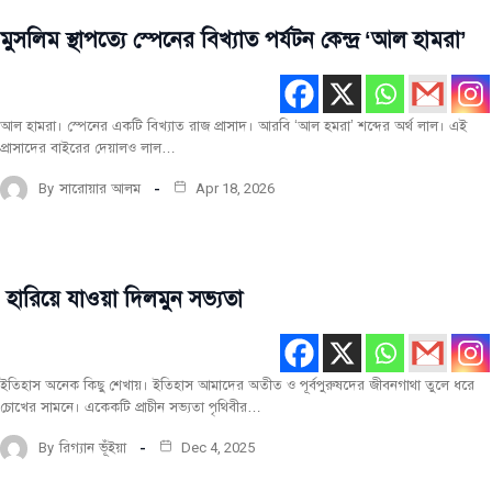
মুসলিম স্থাপত্যে স্পেনের বিখ্যাত পর্যটন কেন্দ্র ‘আল হামরা’
স্থাপত্য
বিশ্ব
ঐতিহ্য
আল হামরা। স্পেনের একটি বিখ্যাত রাজ প্রাসাদ। আরবি ‘আল হমরা’ শব্দের অর্থ লাল। এই
প্রাসাদের বাইরের দেয়ালও লাল…
By
সারোয়ার আলম
Apr 18, 2026
হারিয়ে যাওয়া দিলমুন সভ্যতা
বিশ্ব
ঐতিহ্য
ইতিহাস অনেক কিছু শেখায়। ইতিহাস আমাদের অতীত ও পূর্বপুরুষদের জীবনগাথা তুলে ধরে
চোখের সামনে। একেকটি প্রাচীন সভ্যতা পৃথিবীর…
By
রিগ্যান ভূঁইয়া
Dec 4, 2025