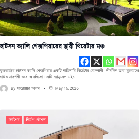
হাটসন ভ্যালি শেক্সপিয়ারের স্থায়ী থিয়েটার মঞ্চ
যুক্তরাষ্ট্রের হাটসন ভ্যালি শেক্সপিয়ার একটি নামিদামি থিয়েটার কোম্পানী। দীর্ঘদিন তারা মুক্তমঞ্চে
নাটক প্রদর্শনী করে আসছিলো। এটি স্যামুয়েল এইচ.…
By
সারোয়ার আলম
May 16, 2026
সর্বশেষ
নির্মাণ কৌশল