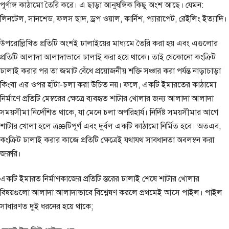
পূর্ণাঙ্গ কাঠামো তৈরি করে। এ ছাড়া আনুষঙ্গিক কিছু অংশ আছে। যেমন:
লিনটেল, সানশেড, ফলস ছাদ, ড্রপ ওয়াল, কার্নিশ, প্যারাপেট, রেইলিং ইত্যাদি।
উপরোল্লিখিত প্রতিটি অংশই ঢালাইয়ের মাধ্যমে তৈরি করা হয় এবং এগুলোর
প্রতিটি আলাদা আলাদাভাবে ঢালাই করা হয়ে থাকে। তাই যেকোনো কংক্রিট
ঢালাই করার পর তা জমাট বেঁধে প্রয়োজনীয় শক্তি সঞ্চার করা পর্যন্ত নাড়াচাড়া
কিংবা এর ওপর হাঁটা-চলা করা উচিত নয়। ফলে, একটি ইমারতের কাঠামো
নির্মাণে প্রতিটি মেম্বরের ক্ষেত্রে ব্যবহৃত শাটার খোলার জন্য আলাদা আলাদা
সময়সীমা নির্দেশিত থাকে, যা মেনে চলা অপরিহার্য। নির্দিষ্ট সময়সীমার আগে
শাটার খোলা হলে ত্রæটিপূর্ণ এবং দুর্বল একটি কাঠামো নির্মিত হবে। অতএব,
কংক্রিট ঢালাই করার কাজে প্রতিটি ক্ষেত্রেই যথাযথ সাবধানতা অবলম্বন করা
জরুরি।
একটি ইমারত নির্মাণকাজের প্রতিটি স্তরের ঢালাই শেষে শাটার খোলার
বিষয়গুলো আলাদা আলাদাভাবে বিশ্লেষণ করলে প্রথমেই আসে পাইল। পাইল
সাধারণত দুই ধরনের হয়ে থাকে;