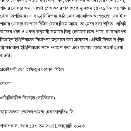
পর থেকে কমপক্ষে ৪৮ ঘণ্টা এবং বিম, ছাদসহ অন্যান্য মেম্বরের বটম (তলা)
শাটার খোলার জন্য ঢালাই শেষ করার পর থেকে ন্যূনতম ১৫-২১ দিন পর শাটার
খোলা অপরিহার্য। এ ছাড়া নির্মিতব্য কাঠামোর আনুষঙ্গিক অংশগুলো ঢালাই ও
শাটার খোলার ব্যাপারে নির্দিষ্ট যেসব নিয়ম আছে, তা মেনে চলা উচিত। প্রতিটি
কাজের ধরন ও গুরুত্ব অনুযায়ী সময়ের কিছু হেরফের হতে পারে, যা সাধারণত
ডিজাইন ইঞ্জিনিয়ারের নির্দেশনা অনুসারে করা প্রয়োজন। প্রতিটি বিষয়ে সংশ্লিষ্ট
স্ট্রাকচারাল ইঞ্জিনিয়ারের সঙ্গে পরামর্শ করা এবং যথাযথ ক্ষেত্রে সতর্ক হওয়া
জরুরি।
প্রকৌশলী মো. হাফিজুর রহমান, পিইঞ্জ
লেখক:
এক্সিকিউটিভ ডিরেক্টর (সার্ভিসেস)
অ্যাডভান্সড ডেভেলপমেন্ট টেকনোলজিস্ লি.
প্রকাশকাল: বন্ধন ১৪৯ তম সংখ্যা, জানুয়ারি ২০২৩