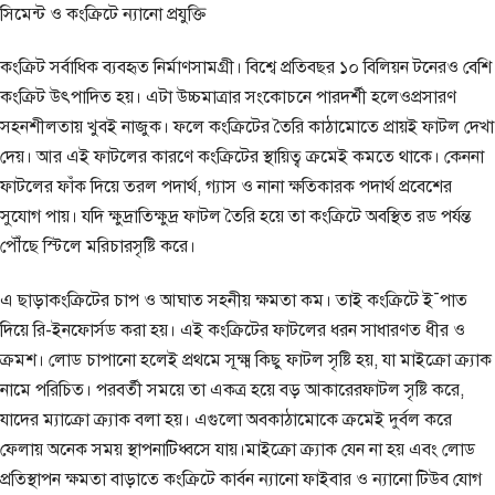
সিমেন্ট ও কংক্রিটে ন্যানো প্রযুক্তি
কংক্রিট সর্বাধিক ব্যবহৃত নির্মাণসামগ্রী। বিশ্বে প্রতিবছর ১০ বিলিয়ন টনেরও বেশি
কংক্রিট উৎপাদিত হয়। এটা উচ্চমাত্রার সংকোচনে পারদর্শী হলেওপ্রসারণ
সহনশীলতায় খুবই নাজুক। ফলে কংক্রিটের তৈরি কাঠামোতে প্রায়ই ফাটল দেখা
দেয়। আর এই ফাটলের কারণে কংক্রিটের স্থায়িত্ব ক্রমেই কমতে থাকে। কেননা
ফাটলের ফাঁক দিয়ে তরল পদার্থ, গ্যাস ও নানা ক্ষতিকারক পদার্থ প্রবেশের
সুযোগ পায়। যদি ক্ষুদ্রাতিক্ষুদ্র ফাটল তৈরি হয়ে তা কংক্রিটে অবস্থিত রড পর্যন্ত
পৌঁছে স্টিলে মরিচারসৃষ্টি করে।
এ ছাড়াকংক্রিটের চাপ ও আঘাত সহনীয় ক্ষমতা কম। তাই কংক্রিটে ই¯পাত
দিয়ে রি-ইনফোর্সড করা হয়। এই কংক্রিটের ফাটলের ধরন সাধারণত ধীর ও
ক্রমশ। লোড চাপানো হলেই প্রথমে সূক্ষ্ম কিছু ফাটল সৃষ্টি হয়, যা মাইক্রো ক্র্যাক
নামে পরিচিত। পরবর্তী সময়ে তা একত্র হয়ে বড় আকারেরফাটল সৃষ্টি করে,
যাদের ম্যাক্রো ক্র্যাক বলা হয়। এগুলো অবকাঠামোকে ক্রমেই দুর্বল করে
ফেলায় অনেক সময় স্থাপনাটিধ্বসে যায়।মাইক্রো ক্র্যাক যেন না হয় এবং লোড
প্রতিস্থাপন ক্ষমতা বাড়াতে কংক্রিটে কার্বন ন্যানো ফাইবার ও ন্যানো টিউব যোগ