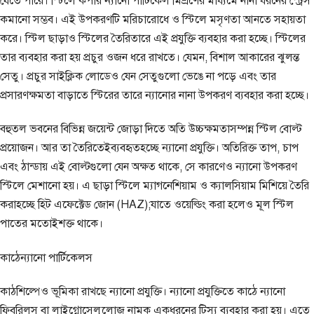
যেতে পারে। স্টিলে কপার ন্যানো পার্টিকেল মিশ্রণের মাধ্যমে নানা ধরনের স্ট্রেস
কমানো সম্ভব। এই উপকরণটি মরিচারোধে ও স্টিলে মসৃণতা আনতে সহায়তা
করে। স্টিল ছাড়াও স্টিলের তৈরিতারে এই প্রযুক্তি ব্যবহার করা হচ্ছে। স্টিলের
তার ব্যবহার করা হয় প্রচুর ওজন ধরে রাখতে। যেমন, বিশাল আকারের ঝুলন্ত
সেতু। প্রচুর সাইক্লিক লোডেও যেন সেতুগুলো ভেঙে না পড়ে এবং তার
প্রসারণক্ষমতা বাড়াতে স্টিরের তারে ন্যানোর নানা উপকরণ ব্যবহার করা হচ্ছে।
বহুতল ভবনের বিভিন্ন জয়েন্ট জোড়া দিতে অতি উচ্চক্ষমতাসম্পন্ন স্টিল বোল্ট
প্রয়োজন। আর তা তৈরিতেইব্যবহৃতহচ্ছে ন্যানো প্রযুক্তি। অতিরিক্ত তাপ, চাপ
এবং ঠান্ডায় এই বোল্টগুলো যেন অক্ষত থাকে, সে কারণেও ন্যানো উপকরণ
স্টিলে মেশানো হয়। এ ছাড়া স্টিলে ম্যাগনেশিয়াম ও ক্যালসিয়াম মিশিয়ে তৈরি
করাহচ্ছে হিট এফেক্টেড জোন (HAZ);যাতে ওয়েল্ডিং করা হলেও মূল স্টিল
পাতের মতোইশক্ত থাকে।
কাঠেন্যানো পার্টিকেলস
কাঠশিল্পেও ভূমিকা রাখছে ন্যানো প্রযুক্তি। ন্যানো প্রযুক্তিতে কাঠে ন্যানো
ফিবরিলস বা লাইগ্নোসেলুলোজ নামক একধরনের টিস্যু ব্যবহার করা হয়। এতে