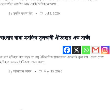
এফোর্ডেবল হাউজিং আজ একটি বৈশ্বিক চ্যালেঞ্জে…
By
স্থপতি সুপ্রভা জুঁই
Jul 2, 2026
বাংলার বাঘা মসজিদ সুলতানী ঐতিহ্যের এক সাক্ষী
টপ-পোস্ট
দেশীয়
ঐতিহ্যবাহী
স্থাপনা
বাংলার ইতিহাস কত সমৃদ্ধ তা শুধু ঐতিহাসিক স্থাপনাগুলো দেখলেই বুঝা যায়। দেশে দেশে
ইতিহসে রয়েছে বৈচিত্রতা। কোন দেশে…
মূল রচনা
By
সারোয়ার আলম
May 15, 2026