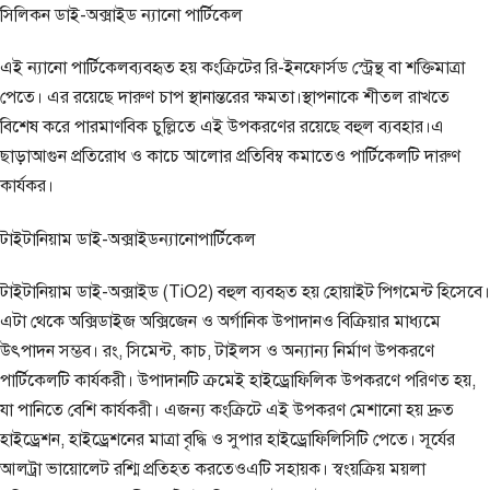
সিলিকন ডাই-অক্সাইড ন্যানো পার্টিকেল
এই ন্যানো পার্টিকেলব্যবহৃত হয় কংক্রিটের রি-ইনফোর্সড স্ট্রেন্থ বা শক্তিমাত্রা
পেতে। এর রয়েছে দারুণ চাপ স্থানান্তরের ক্ষমতা।স্থাপনাকে শীতল রাখতে
বিশেষ করে পারমাণবিক চুল্লিতে এই উপকরণের রয়েছে বহুল ব্যবহার।এ
ছাড়াআগুন প্রতিরোধ ও কাচে আলোর প্রতিবিম্ব কমাতেও পার্টিকেলটি দারুণ
কার্যকর।
টাইটানিয়াম ডাই-অক্সাইডন্যানোপার্টিকেল
টাইটানিয়াম ডাই-অক্সাইড (TiO2) বহুল ব্যবহৃত হয় হোয়াইট পিগমেন্ট হিসেবে।
এটা থেকে অক্সিডাইজ অক্সিজেন ও অর্গানিক উপাদানও বিক্রিয়ার মাধ্যমে
উৎপাদন সম্ভব। রং, সিমেন্ট, কাচ, টাইলস ও অন্যান্য নির্মাণ উপকরণে
পার্টিকেলটি কার্যকরী। উপাদানটি ক্রমেই হাইড্রোফিলিক উপকরণে পরিণত হয়,
যা পানিতে বেশি কার্যকরী। এজন্য কংক্রিটে এই উপকরণ মেশানো হয় দ্রুত
হাইড্রেশন, হাইড্রেশনের মাত্রা বৃদ্ধি ও সুপার হাইড্রোফিলিসিটি পেতে। সূর্যের
আলট্রা ভায়োলেট রশ্মি প্রতিহত করতেওএটি সহায়ক। স্বংয়ক্রিয় ময়লা