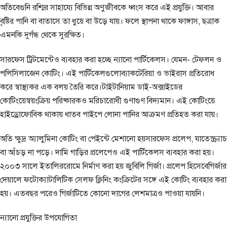
অতিবেগুনি রশ্মির সাহায্যে বিভিন্ন অণুজীবকে ধ্বংস করে এই প্রযুক্তি। আবার
বৃষ্টির পানি বা বাতাসে তা ধুয়ে বা উড়ে যায়। ফলে স্থাপনা থাকে ফাঙ্গাস, ছত্রাক
এমনকি দুর্গন্ধ থেকে সুরক্ষিত।
সারফেস ট্রিটমেন্টেও ব্যবহার করা হচ্ছে ন্যানো পার্টিকেলস। যেমন- টেফলন ও
পলিসিলাজেন কোটিং। এই পার্টিকেলগুলোব্যাকটেরিয়া ও ভাইরাস প্রতিরোধ
করে স্বাস্থ্যকর এক বলয় তৈরি করে।টাইটানিয়াম ডাই-অক্সাইডের
কোটিংয়েস্বয়ংক্রিয় পরিষ্কারকও মরিচারোধী গুণাগুণ বিদ্যমান। এই কোটিংয়ে
হাইড্রোফোবিক থাকায় ধাতব পাইপে লোনা পানির আক্রমণ প্রতিহত করা যায়।
অতি ক্ষুদ্র অ্যালুমিনা কোটিং বা পেইন্টে মেশানো হয়সারফেস প্রলেপ, যাতেস্ক্র্যাচ
বা আঁচড় না পড়ে। দামি গাড়ির প্রলেপেও এই পার্টিকেলস ব্যবহার করা হয়।
২০০৩ সালে ইতালিররোমে নির্মাণ করা হয় জুবিলি গির্জা। প্রলেপ হিসেবেগির্জার
দেয়ালে ফটোক্যাটালিটিক সেলফ ক্লিনিং কংক্রিটের সঙ্গে এই কোটিং ব্যবহার করা
হয়। এতবছর পরেও গির্জাটিতে কোনো দাগের লেশমাত্রও পাওয়া যায়নি।
ন্যানো প্রযুক্তির উপযোগিতা