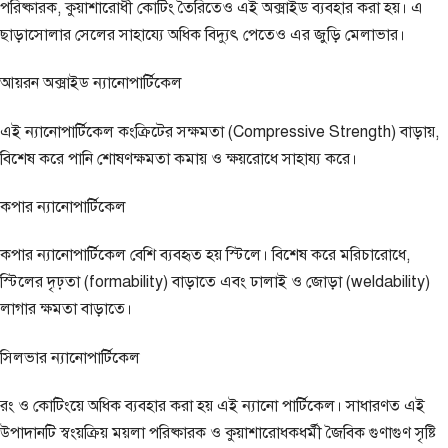
পরিষ্কারক, কুয়াশারোধী কোটিং তৈরিতেও এই অক্সাইড ব্যবহার করা হয়। এ
ছাড়াসোলার সেলের সাহায্যে অধিক বিদ্যুৎ পেতেও এর জুড়ি মেলাভার।
আয়রন অক্সাইড ন্যানোপার্টিকেল
এই ন্যানোপার্টিকেল কংক্রিটের সক্ষমতা (Compressive Strength) বাড়ায়,
বিশেষ করে পানি শোষণক্ষমতা কমায় ও ক্ষয়রোধে সাহায্য করে।
কপার ন্যানোপার্টিকেল
কপার ন্যানোপার্টিকেল বেশি ব্যবহৃত হয় স্টিলে। বিশেষ করে মরিচারোধে,
স্টিলের দৃঢ়তা (formability) বাড়াতে এবং ঢালাই ও জোড়া (weldability)
লাগার ক্ষমতা বাড়াতে।
সিলভার ন্যানোপার্টিকেল
রং ও কোটিংয়ে অধিক ব্যবহার করা হয় এই ন্যানো পার্টিকেল। সাধারণত এই
উপাদানটি স্বংয়ক্রিয় ময়লা পরিষ্কারক ও কুয়াশারোধকধর্মী জৈবিক গুণাগুণ সৃষ্টি