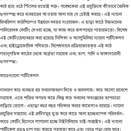
কাঠ হয়ে ওঠে স্টিলের মতোই শক্ত। গবেষকেরা এই প্রযুক্তিকে কীভাবে জৈবিক
গুণসম্পন্ন করে ব্যবহারের আওতায় আনা যায় সে চেষ্টাই করছে। এই ন্যানো
ফিবরিলস কাঠশিল্পের উন্নয়নে নবতর সংযোজন। এ ছাড়া কাঠে উচ্চমানের
পানিরোধক কোটিং দেওয়া হচ্ছে, যা কাজ করে জলপদ্মের পাতারমতো। বিশেষ
এই কোটিংয়েব্যবহার করা হয়েছে সিলিকা ও অ্যালুমিনিয়া ন্যানো পার্টিকেলস
এবং হাইড্রোফোবিক পলিমার। বিশেষভাবে প্রক্রিয়াজাতকৃত এই কাঠ
গতানুগতিক কাঠের থেকে আর্দ্রতা সহায়ক এবং তাপ, পানি ও ফাঙ্গাসরোধী
গুণসম্পন্ন।
কাচেন্যানো পার্টিকেলস
সাধারণ কাচ ব্যবহৃত হয় ভবনেআবরণ দিতে ও জানালায়। কাচ আলো প্রবেশে
সহায়ক, এতে শক্তির অপচয় কমে।কিন্তু কাচ ভবনের অভ্যন্তরের তাপমাত্রা
বাড়িয়ে তোলে। এছাড়া বছর বছর পরিষ্কার করার ঝামেলাও রয়েছে। ন্যানো
প্রযুক্তির সাহায্যে এই ত্রুটিসমূহ মুক্ত করে কাচে আনা হচ্ছেব্যাপক পরিবর্তন।
কাচে কোটিং হিসেবে লাগানো হচ্ছে টাইটানিয়াম ডাই-অক্সাইড। এই ন্যানো
পার্টিকেল প্রচণ্ড চাপ সহ্য করতে সহায়তা করে এবং ভেঙে পড়া রোধ করে।