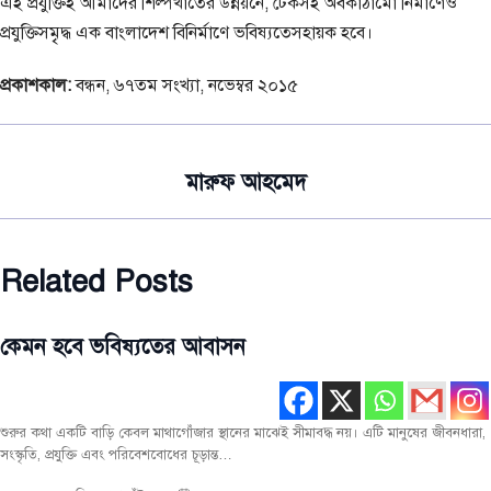
এই প্রযুক্তিই আমাদের শিল্পখাতের উন্নয়নে, টেকসই অবকাঠামো নির্মাণেও
প্রযুক্তিসমৃৃদ্ধ এক বাংলাদেশ বিনির্মাণে ভবিষ্যতেসহায়ক হবে।
প্রকাশকাল:
বন্ধন, ৬৭তম সংখ্যা, নভেম্বর ২০১৫
মারুফ আহমেদ
Related Posts
কেমন হবে ভবিষ্যতের আবাসন
মূল
রচনা
সর্বশেষ
শুরুর কথা একটি বাড়ি কেবল মাথাগোঁজার স্থানের মাঝেই সীমাবদ্ধ নয়। এটি মানুষের জীবনধারা,
সংস্কৃতি, প্রযুক্তি এবং পরিবেশবোধের চূড়ান্ত…