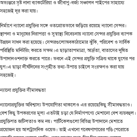
অভ্যন্তরে সৃষ্ট নানা ব্যাকটেরিয়া ও জীবাণু-বর্জ্য সঞ্চালন পাইপের সাহায্যে
সহজেই দূর করা যায়।
নির্মাণে ন্যানো প্রযুক্তির সঙ্গে ওতপ্রোতভাবে জড়িয়ে রয়েছে ন্যানো সেন্সর।
স্থাপনা ও মানুষের নিরাপত্তা ও সুস্বাস্থ্য বিবেচনায় ন্যানো সেন্সর প্রযুক্তির ব্যাপক
উন্নয়ন সাধন করা হয়েছে। সেন্সরগুলোঅবকাঠামোর ঝুঁকি, পরিবেশ ও সার্বিক
পরিস্থিতি মনিটরিং করতে সক্ষম।এ ছাড়াতাপমাত্রা, আর্দ্রতা, বাতাসের দূষিত
উপাদানওশনাক্ত করতে পারে। ভবনে এই সেন্সর প্রযুক্তি সক্রিয় থাকে যুগের পর
যুগ।এ ছাড়া দীর্ঘদিনের সংগৃহীত তথ্য-উপাত্ত চাইলে সংরক্ষণও করা যায়
সহজেই।
ন্যানো প্রযুক্তির সীমাবদ্ধতা
ন্যানোপ্রযুক্তির অবিশ্বাস্য উপযোগিতা থাকলেও এর রয়েছেকিছু সীমাবদ্ধতাও।
বেশ কিছু উপকরণের মূল্য এতটাই চড়া যে নির্মাণপণ্যে মেশানো বেশ ব্যয়বহুল।
প্রযুক্তিগত জটিলতাও কম নয়। পার্টিকেলগুলো বিভিন্ন উপাদানে মেশাতে
প্রয়োজন হয় আলট্রাসনিক ওয়েভ। তাই এখনো গবেষণাগারের গণ্ডি পেরোতে