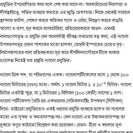
প্রযুক্তির উপযোগিতার কথা বলে শেষ করা যাবে না। অবকাঠামোর নিরাপত্তা ও
দীর্ঘস্থায়িত্বে, শক্তির ব্যবহার কমাতে এর জুড়ি মেলাভার। নিজে থেকেই সারাবে
স্থাপনার ফাটল, শোষণ করবে ক্ষতিকর গ্যাস ও ধোঁয়া, নিয়ন্ত্রণ করবে বাড়তি
আলো ও তাপ, দূর করবে ব্যাকটেরিয়া, প্রতিরোধকরবে আগুন- এমনই
নানাগুণেসমৃদ্ধ এ প্রযুক্তি যেন অনেকটাই জীবন্ত।সবচেয়ে বড় কথা, এই ন্যানো
উপকরণসমূহ যেমন পালকের মতো হালকা, তেমনি ইস্পাতের চেয়েও দৃঢ়।
নির্মাণজগতের নানা প্রতিবন্ধকতা দূর করে দীর্ঘদিনসগৌরবে টিকে থাকার
চ্যালেঞ্জ নিতেই যত প্রস্তুতি ন্যানো প্রযুক্তির।
ন্যানো গ্রিক শব্দ, যা পরিমাপের একক। ন্যানোপার্টিকেলের ব্যাস ১ থেকে ১০০
–
৯
ন্যানো মিটারের (mm) মধ্যে। অর্থাৎ ১ ন্যানো মিটার ১ x ১০
মিটার। ন্যানো
মিটার এতটাই ক্ষুদ্র, যা ১ মিটারের ১ বিলিয়ন (১০০ কোটি) ভাগের ১ ভাগ।
ন্যানো পার্টিকেলস তৈরি হয় একধরনের সেমিকনডাক্টিং উপকরণ (সিলিকন)
দিয়ে। মাইক্রো প্রযুক্তিতেও একই ধরনের প্রযুক্তি ব্যবহার হলেও তা ন্যানোর
মতো এত সূক্ষ¥ ও ক্ষমতাসম্পন্ন নয়। কেন ন্যানো এত উচ্চক্ষমতাসম্পন্ন তা
বুঝতে অণুর কাঠামো বিশ্লেষণ করা প্রয়োজন। যেমন- হীরা ও কয়লার মূল
উপাদানই কার্বন। শুধু অণুর গঠনের পার্থক্যের কারণে হীরা পৃথিবীর সবচেয়ে শক্ত