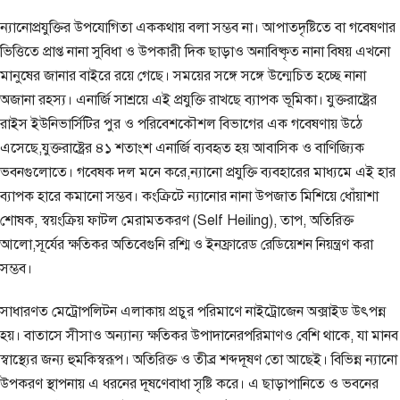
ন্যানোপ্রযুক্তির উপযোগিতা এককথায় বলা সম্ভব না। আপাতদৃষ্টিতে বা গবেষণার
ভিত্তিতে প্রাপ্ত নানা সুবিধা ও উপকারী দিক ছাড়াও অনাবিষ্কৃত নানা বিষয় এখনো
মানুষের জানার বাইরে রয়ে গেছে। সময়ের সঙ্গে সঙ্গে উন্মেচিত হচ্ছে নানা
অজানা রহস্য। এনার্জি সাশ্রয়ে এই প্রযুক্তি রাখছে ব্যাপক ভূমিকা। যুক্তরাষ্ট্রের
রাইস ইউনিভার্সিটির পুর ও পরিবেশকৌশল বিভাগের এক গবেষণায় উঠে
এসেছে,যুক্তরাষ্ট্রের ৪১ শতাংশ এনার্জি ব্যবহৃত হয় আবাসিক ও বাণিজ্যিক
ভবনগুলোতে। গবেষক দল মনে করে,ন্যানো প্রযুক্তি ব্যবহারের মাধ্যমে এই হার
ব্যাপক হারে কমানো সম্ভব। কংক্রিটে ন্যানোর নানা উপজাত মিশিয়ে ধোঁয়াশা
শোষক, স্বয়ংক্রিয় ফাটল মেরামতকরণ (Self Heiling), তাপ, অতিরিক্ত
আলো,সূর্যের ক্ষতিকর অতিবেগুনি রশ্মি ও ইনফ্রারেড রেডিয়েশন নিয়ন্ত্রণ করা
সম্ভব।
সাধারণত মেট্রোপলিটন এলাকায় প্রচুর পরিমাণে নাইট্রোজেন অক্সাইড উৎপন্ন
হয়। বাতাসে সীসাও অন্যান্য ক্ষতিকর উপাদানেরপরিমাণও বেশি থাকে, যা মানব
স্বাস্থ্যের জন্য হুমকিস্বরূপ। অতিরিক্ত ও তীব্র শব্দদূষণ তো আছেই। বিভিন্ন ন্যানো
উপকরণ স্থাপনায় এ ধরনের দূষণেবাধা সৃষ্টি করে। এ ছাড়াপানিতে ও ভবনের