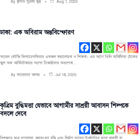
By
স্থপতি সুপ্রভা জুঁই
Aug 1, 2026
ঢাকা: এক অবিরাম অন্তবিস্ফোরণ
মূল
রচনা
সর্বশেষ
অ্যারন বেটস্কি ফিলাডেলফিয়ার একজন সমালোচক ও শিক্ষক। এর আগে তিনি ভার্জিনিয়া টেকের
স্কুল অফ আর্কিটেকচার অ্যান্ড ডিজাইনের অধ্যাপক…
By
সারোয়ার আলম
Jul 18, 2026
কৃত্রিম বুদ্ধিমত্তা যেভাবে আগামীর সাশ্রয়ী আবাসন শিল্পকে
মূল
রচনা
বদলে দেবে
ফোকাস
সর্বশেষ
বিশ্বজুড়ে দ্রুত নগরায়ন, জনসংখ্যা বৃদ্ধি এবং নির্মাণ ব্যয়ের ঊর্ধ্বগতির ফলে সাশ্রয়ী বা