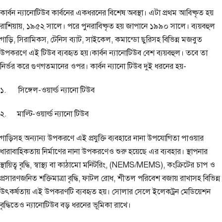
কার্বন ন্যানোটিউব কার্বনের একধরনের বিশেষ অবস্থা। এটা প্রথম আবিষ্কৃত হয়
রাশিয়ায়, ১৯৫২ সালে। পরে পুনরাবিষ্কৃত হয় জাপানে ১৯৯০ সালে। ব্যয়বহুল
গাড়ি, সিরামিকস, টেনিস ব্যাট, সাইকেল, কমান্ডো ছুরিসহ বিভিন্ন মজবুত
উপকরণে এই টিউব ব্যবহৃত হয়।কার্বন ন্যানোটিউব বেশ ব্যয়বহুল। তবে তা
নির্ভর করে গুণগতমানের ওপর। কার্বন ন্যানো টিউব দুই ধরনের হয়-
১. সিঙ্গেল-ওয়ার্ল্ড ন্যানো টিউব
২. মাল্টি-ওয়ার্ল্ড ন্যানো টিউব
গাড়িসহ অন্যান্য উপকরণে এই প্রযুক্তি ব্যবহারে নানা উপযোগিতা পাওয়ার
ধারাবাহিকতায় নির্মাণের নানা উপকরণেও শুরু হয়েছে এর ব্যবহার। স্থাপনার
স্থায়িত্ব বৃদ্ধি, স্বাস্থ্য বা কাঠামো মনিটরিং, (NEMS/MEMS), কংক্রিটের চাপ ও
প্রসারণজনিত শক্তিমাত্রা বৃদ্ধি, ফাটল রোধ, শীতল পরিবেশ বজায় রাখাসহ বিভিন্ন
উৎকর্ষতায় এই উপকরণটি ব্যবহৃত হয়। সোলার সেলে ইলেকট্রন মেডিয়েশন
বৃদ্ধিতেও ন্যানোটিউব বড় ধরনের ভূমিকা রাখে।