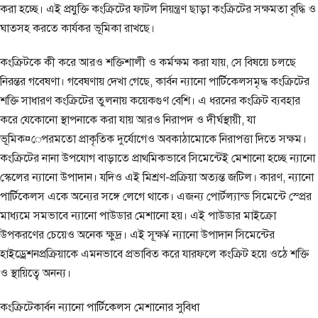
করা হচ্ছে। এই প্রযুক্তি কংক্রিটের ফাটল নিয়ন্ত্রণ ছাড়া কংক্রিটের সক্ষমতা বৃদ্ধি ও
ঘাতসহ করতে কার্যকর ভূমিকা রাখছে।
কংক্রিটকে কী করে আরও শক্তিশালী ও কর্মক্ষম করা যায়, সে বিষয়ে চলছে
নিরন্তর গবেষণা। গবেষণায় দেখা গেছে, কার্বন ন্যানো পার্টিকেলসমৃদ্ধ কংক্রিটের
শক্তি সাধারণ কংক্রিটের তুলনায় কয়েকগুণ বেশি। এ ধরনের কংক্রিট ব্যবহার
করে যেকোনো স্থাপনাকে করা যায় আরও নিরাপদ ও দীর্ঘস্থায়ী, যা
ভূমিক¤েপরমতো প্রাকৃতিক দুর্যোগেও অবকাঠামোকে নিরাপত্তা দিতে সক্ষম।
কংক্রিটের নানা উপযোগ বাড়াতে প্রাথমিকভাবে সিমেন্টেই মেশানো হচ্ছে ন্যানো
স্কেলের ন্যানো উপাদান। যদিও এই মিশ্রণ-প্রক্রিয়া অত্যন্ত জটিল। কারণ, ন্যানো
পার্টিকেলস একে অন্যের সঙ্গে লেগে থাকে। এজন্য পোর্টল্যান্ড সিমেন্টে স্প্রের
মাধ্যমে সমভাবে ন্যানো পাউডার মেশানো হয়। এই পাউডার মাইক্রো
উপকরণের চেয়েও অনেক ক্ষুদ্র। এই সূক্ষ¥ ন্যানো উপাদান সিমেন্টের
হাইড্রেশনপ্রক্রিয়াকে এমনভাবে প্রভাবিত করে যারফলে কংক্রিট হয়ে ওঠে শক্তি
ও স্থায়িত্বে অনন্য।
কংক্রিটেকার্বন ন্যানো পার্টিকেলস মেশানোর সুবিধা