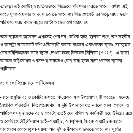
তাছাড়া এই কোটিং স্বংয়ক্রিয়ভাবে নিজেকে পরিষ্কার করতে পারে। অর্থাৎ এই
কাচে ধুলা-ময়লার আবরণ জমতে পারে না। নিজ থেকেই তা পড়ে যায়। ফলে
পরিষ্কার খরচ বাবদ বছরে মোটা অঙ্কের অর্থ সাশ্রয় হয়।
তবে ন্যানোর আবেদন এখানেই শেষ নয়। অধিক স্বচ্ছ, হালকা শক্ত, তাপসহনীয়
ও আলট্রা ভায়োলেট রশ্মি প্রতিরোধী করতে কাচের একধরনের সূক্ষ¥ স্যান্ডুইস
লেয়ারবিশিষ্টস্তরের সঙ্গে জুড়ে দেওয়া হচ্ছে ফিউমড সিলিকা (SiO2)। এ ছাড়া
কাচকে অগ্নিরোধক গুণসম্পন্ন করতেও যোগ করা হচ্ছে নানা ধরনের ন্যানো
পার্টিকেল।
রং ও কোটিংয়েন্যানোপার্টিকেলস
ন্যানোপ্রযুক্তি রং ও কোটিং জগতে বিস্ময়কর এক উপযোগ সৃষ্টি করেছে, এনেছে
বৈপ্লবিক পরিবর্তন। নিত্যগবেষণায় এ দুটি উপাদানে যত ন্যানো সেল, পোরস ও
পার্টিকেলসমৃৃদ্ধ হচ্ছে রং ও কোটিং ততই যেন বর্ণিল ও কার্যকরী হয়ে উঠছে। রঙে
ও কোটিংয়েটাইটানিয়াম ডাই-অক্সাইড, অ্যালুমিনা, জিংক অক্সাইডব্যবহারে
সারফেসে কোনোধুলা-ময়লা আর দূষিত উপকরণ জমতে পারে না। সূর্যের