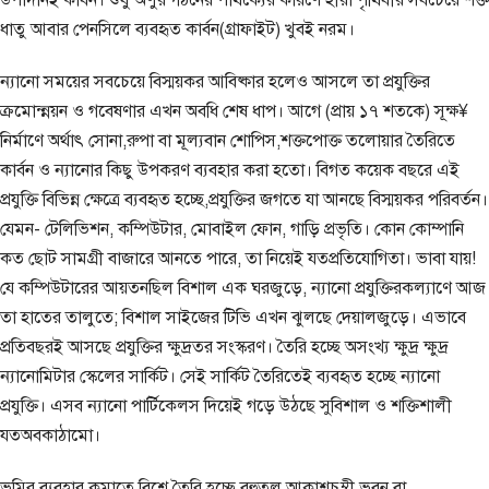
ধাতু আবার পেনসিলে ব্যবহৃত কার্বন(গ্রাফাইট) খুবই নরম।
ন্যানো সময়ের সবচেয়ে বিস্ময়কর আবিষ্কার হলেও আসলে তা প্রযুক্তির
ক্রমোন্ন্নয়ন ও গবেষণার এখন অবধি শেষ ধাপ। আগে (প্রায় ১৭ শতকে) সূক্ষ¥
নির্মাণে অর্থাৎ সোনা,রুপা বা মূল্যবান শোপিস,শক্তপোক্ত তলোয়ার তৈরিতে
কার্বন ও ন্যানোর কিছু উপকরণ ব্যবহার করা হতো। বিগত কয়েক বছরে এই
প্রযুক্তি বিভিন্ন ক্ষেত্রে ব্যবহৃত হচ্ছে,প্রযুক্তির জগতে যা আনছে বিস্ময়কর পরিবর্তন।
যেমন- টেলিভিশন, কম্পিউটার, মোবাইল ফোন, গাড়ি প্রভৃতি। কোন কোম্পানি
কত ছোট সামগ্রী বাজারে আনতে পারে, তা নিয়েই যতপ্রতিযোগিতা। ভাবা যায়!
যে কম্পিউটারের আয়তনছিল বিশাল এক ঘরজুড়ে, ন্যানো প্রযুক্তিরকল্যাণে আজ
তা হাতের তালুতে; বিশাল সাইজের টিভি এখন ঝুলছে দেয়ালজুড়ে। এভাবে
প্রতিবছরই আসছে প্রযুক্তির ক্ষুদ্রতর সংস্করণ। তৈরি হচ্ছে অসংখ্য ক্ষুদ্র ক্ষুদ্র
ন্যানোমিটার স্কেলের সার্কিট। সেই সার্কিট তৈরিতেই ব্যবহৃত হচ্ছে ন্যানো
প্রযুক্তি। এসব ন্যানো পার্টিকেলস দিয়েই গড়ে উঠছে সুবিশাল ও শক্তিশালী
যতঅবকাঠামো।
ভূমির ব্যবহার কমাতে বিশ্বে তৈরি হচ্ছে বহুতল আকাশচুম্বী ভবন বা