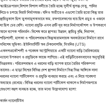
স্ক্যাইক্রেপারস,বিশাল বিশাল নদীতে তৈরি হচ্ছে সুদীর্ঘ ঝুলন্ত সেতু, পানির
নিচেও চলছে বিরাট নির্মাণযজ্ঞ। যদিও অতীতেও এগুলো তৈরি হতো কিন্তু তার
স্থায়িত্বকাল ছিল তুলনামূলকভাবে কম, রক্ষণাবেক্ষণের ব্যয় ছিল প্রচুর ও ওজনে
যা ছিল ঢের বেশি। ন্যানো প্রযুক্তি এসব ত্রুটি দূর করে নির্মাণকৌশল ও উপকরণে
আনে ব্যাপক পরিবর্তন। বিশেষ করে স্থাপত্য উন্নয়ন, স্থায়িত্ব বৃদ্ধি, নিরাপদ,
শক্তিশালী, হালকা ও পরিবেশবান্ধব কিন্তুআরামদায়ক অবকাঠামো নির্মাণে রাখে
সবিশেষ ভূমিকা। ইউনিভার্সিটি অব টেকনোলজি, সিডনির (UTS)
একদলপ্রকৌশলী ও গবেষক অস্ট্রেলিয়াতে একটি ন্যানো বাড়ি তৈরিকরেছে
ন্যানো উপকরণ ও প্রযুক্তিকে কাজে লাগিয়ে। এই বাড়িটিতেবসবাসের অনুভূতিই
ভিন্নরকম। পরিবেশবান্ধব এ ধরনের বাড়ি ব্যাপক হারে তৈরির পরিকল্পনা
তাদের। এ ছাড়া বিশ্বের বিভিন্ন দেশ স্থাপনা নির্মাণে ভিন্ন ভিন্ন আঙ্গিকে নানা
ধরনের ন্যানো পার্টিকেলস ও প্রযুক্তি ব্যবহার করছে এবং এ নিয়ে গবেষণা
অব্যাহত রেখেছে। বিভিন্ন ধরনের ন্যানো পার্টিকেল থাকলেও নির্মাণজগতে
যেগুলো বহুল ব্যবহৃত হচ্ছে, তার মধ্যে উল্লেখযোগ্য হলো:
কার্বন ন্যানোটিউব