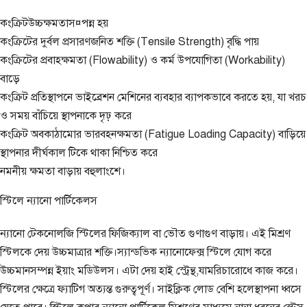
কংক্রিটউচ্চক্ষমতাস¤পন্ন হয়
কংক্রিটের দুর্বল প্রসারণজনিত শক্তি (Tensile Strength) বৃদ্ধি পায়
কংক্রিটের প্রবাহক্ষমতা (Flowability) ও কর্ম উপযোগিতা (Workability)
বাড়ে
কংক্রিট প্রতিস্থাপনে ভাইব্রেশন মেশিনের ব্যবহার ব্যাপকভাবে করতে হয়, যা খরচ
ও সময় বাঁচিয়ে স্থাপনাকে দৃঢ় করে
কংক্রিট অবকাঠামোর ভারবহনক্ষমতা (Fatigue Loading Capacity) বাড়িয়ে
স্থাপনার দীর্ঘকাল টিকে থাকা নিশ্চিত করে
নমনীয় ক্ষমতা বাড়ায় বহুলাংশে।
স্টিলে ন্যানো পার্টিকেলস
ন্যানো টেকনোলজি স্টিলের ফিজিক্যাল বা ভৌত গুণাগুণ বাড়ায়। এই মিশ্রণ
স্টিলকে দেয় উচ্চমাত্রার শক্তি।স্যান্ডভিক ন্যানোফেক্স স্টিলে যোগ করে
উচ্চমানসম্পন্ন ইয়াং মডিউলস। এটা দেয় হাই স্ট্রেন্থ,যামরিচারোধে কাজ করে।
স্টিলের ক্ষেত্রে ফ্যাটিগ অত্যন্ত গুরুত্বপূর্ণ। সাইক্লিক লোড বেশি হলেস্থাপনা ধ্বসে