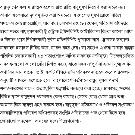
বায়ুদূষণের ফল মারাত্মক হলেও রাতারাতি বায়ুদূষণ নিয়ন্ত্রণ করা সম্ভব নয়।
আবার একেবারে দূষণমুক্তও করা অসম্ভব। এ দেশেও দূষণ রোধে বিভিন্ন
পদক্ষেপ নেওয়া হয়েছিল, যার ধারা চলমান রয়েছে। যেমন, পরিবেশ অধিদপ্তর
ঢাকা শহরে বায়ুদূষণকারী টু স্ট্রোক ইঞ্জিনবিশিষ্ট অটোরিকশা কিংবা কালো ধোঁয়া
ও বিষাক্ত গ্যাস নির্গমনকারী দুর্বল ইঞ্জিনবিশিষ্ট পুরোনো বাস, ট্রাকসহ অন্যান্য
যানবাহন চলাচল নিষিদ্ধ করে, যা বন্ধ করে দেয়। তা সত্ত্বেও এখনো ঢাকার রাস্তায়
প্রতিদিন চলাচলকারী ৯০ শতাংশেরও অধিক যানবাহন ত্রুটিযুক্ত। ডিজেলচালিত
যানবাহনগুলো কালো ধোঁয়া নির্গত কওে, যাতে দহন সম্পূর্ণ না হওয়া সূক্ষ্ম কার্বন
কণা বিদ্যমান থাকে। তাই একটি দীর্ঘমেয়াদি পরিকল্পনা গ্রহণ করে পরিকল্পনা
অনুযায়ী সামনে এগোতে হবে। বাংলাদেশে বর্তমানে বায়ুর দূষক পদার্থ
শনাক্তকরণের লক্ষ্যে অত্যাধুনিক যন্ত্রপাতি ব্যবহার করা হচ্ছে। ঢাকাসহ দেশের
বিভিন্ন স্থানে বায়ুদূষণ পর্যবেক্ষণ কেন্দ্র রয়েছে। সেসব কেন্দ্র থেকে প্রাপ্ত তথ্য
আমলে নিয়ে ব্যবস্থা গ্রহণ করতে হবে। বায়ুদূষণ প্রতিরোধে ও পরিবেশ সংরক্ষণে
সরকারিভাবে পরিবেশ অধিদপ্তরসহ সংশ্লিষ্ট প্রতিষ্ঠানের পক্ষ থেকে নিতে হবে
জোরালো পদক্ষেপ। এসবের মধ্যে উল্লেখযোগ্য-