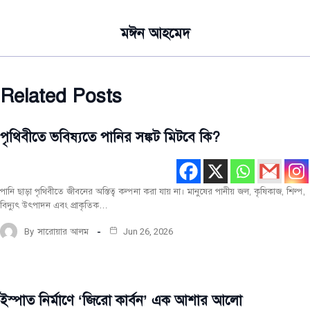
মঈন আহমেদ
Related Posts
পৃথিবীতে ভবিষ্যতে পানির সঙ্কট মিটবে কি?
পরিবেশ
ও
জলবায়ু
সর্বশেষ
পানি ছাড়া পৃথিবীতে জীবনের অস্তিত্ব কল্পনা করা যায় না। মানুষের পানীয় জল, কৃষিকাজ, শিল্প,
বিদ্যুৎ উৎপাদন এবং প্রাকৃতিক…
By
সারোয়ার আলম
Jun 26, 2026
ইস্পাত নির্মাণে ‘জিরো কার্বন’ এক আশার আলো
পরিবেশ