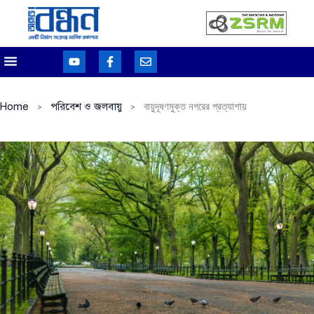
Home
পরিবেশ ও জলবায়ু
বায়ুদূষণমুক্ত নগরের প্রত্যাশায়