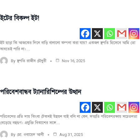
ইটের বিকল্প ইট!
পরিবেশ
ও
জলবায়ু
নির্মাণ
ইট ছাড়া কি আজকের দিনে বাড়ি বানানো কল্পনা করা যায়? একজন স্থপতি হিসেবে আমি তো
তথ্য
ভাবতেই পারি না।…
By
স্থপতি রাজীব চৌধুরী
Nov 16, 2025
পরিবেশবান্ধব ট্যানারিশিল্পের উত্থান
পরিবেশ
ও
জলবায়ু
পরিবেশের প্রতি দায় কিংবা টেকসই উন্নয়ন যাই বলি না কেন, সম্প্রতি পরিবেশরক্ষায় সচেতনতা
বেড়েছে বহুগুণ। প্রযুক্তি বিকাশের সঙ্গে…
By
মো. ওবায়েদ আলী
Aug 31, 2025