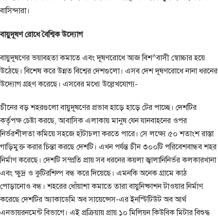
বাসিন্দারা।
বায়ুদূষণ রোধে বৈশ্বিক উদ্যোগ
বায়ুদূষণের ভয়াবহতা কমাতে এবং দূষণরোধে আজ বিশ^বাসী স্বোচ্চার হয়ে
উঠেছে। বিশেষ করে উন্নত বিশ্বের দেশগুলো। এসব দেশ দূষণরোধে নানা ধরনের
উদ্যোগ গ্রহণ করেছে। এসবের মধ্যে উল্লেখযোগ্য-
চীনের বড় শহরগুলো বায়ুদূষণের প্রভাব হাড়ে হাড়ে টের পাচ্ছে। দেশটির
কর্তৃপক্ষ চেষ্টা করছে, আবাসিক এলাকায় মানুষ যেন যানবাহনের ওপর
নির্ভরশীলতা কমিয়ে সহজে হাঁটাচলা করতে পারে। সে লক্ষ্যে ৫০ শতাংশ রাস্তা
গাড়িমুক্ত করার চিন্তা করছে দেশটি। এখন পর্যন্ত চীন ৩০০টি পরিবেশবান্ধব শহর
নির্মাণ করেছে। দেশটি সম্প্রতি প্রায় সব ধরনের কয়লা জ্বালানিনির্ভর কলকারখানা
এবং ক্ষুদ্র ও কুটিরশিল্প বন্ধ করে দিয়েছে। এমনকি অনেক গ্রামে কাঠ
পোড়ানোও বন্ধ। শহরের ধোঁয়াশা কমাতে তারা বায়ুনিষ্কাশন টাওয়ার নির্মাণ
করেছে দেশটির অ্যাকাডেমি অব সায়েন্সেস-এর ইনস্টিটিউট অব আর্থ
এনভায়রনমেন্ট বিভাগে। এই প্রক্রিয়ায় প্রায় ১০ মিলিয়ন কিউবিক মিটার বিশুদ্ধ