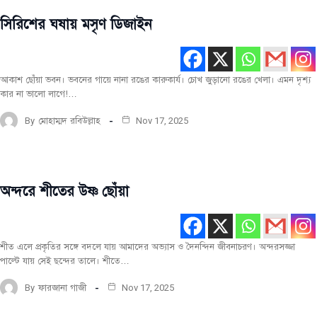
সিরিশের ঘষায় মসৃণ ডিজাইন
পরিবেশ
ও
জলবায়ু
আকাশ ছোঁয়া ভবন। ভবনের গায়ে নানা রঙের কারুকার্য। চোখ জুড়ানো রঙের খেলা। এমন দৃশ্য
কার না ভালো লাগে!…
By
মোহাম্মদ রবিউল্লাহ
Nov 17, 2025
অন্দরে শীতের উষ্ণ ছোঁয়া
পরিবেশ
ও
জলবায়ু
শীত এলে প্রকৃতির সঙ্গে বদলে যায় আমাদের অভ্যাস ও দৈনন্দিন জীবনাচরণ। অন্দরসজ্জা
পাল্টে যায় সেই ছন্দের তালে। শীতে…
By
ফারজানা গাজী
Nov 17, 2025