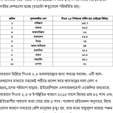
সারির দেশগুলো হচ্ছে (মাত্রাটা ঋতুভেদে পরিবর্তিত হয়)-
বাতাসে মিশ্রিত পিএম ২.৫ মানবস্বাস্থ্যের জন্য অত্যন্ত ভয়াবহ। এটি শ্বাস-
প্রশ্বাসের মাধ্যমে সহজেই শরীরে প্রবেশ করে শ্বাসতন্ত্রের নানা রোগ ও
হৃদ্্রোগের পরিমাণ বাড়ায়। ইউরোপিয়ান এনভায়রনমেন্ট এজেন্সির তথ্যমতে,
বাতাসে পিএম ২.৫-র উপস্থিতির কারণে ২০১৫ সালে বিশ্বের প্রায় ৪২ লাখ এবং
ইউরোপীয় অকালে মারা গেছে প্রায় ৫ লাখ। গবেষণা প্রতিবেদন অনুসারে, বিশ্বে
যেসব কারণে সবচেয়ে বেশি মানুষের মৃত্যু হয়, তার মধ্যে বায়ুদূষণ রয়েছে পঞ্চম