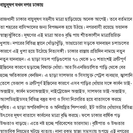
বায়ুদূষণ যখন নগর ঢাকায়
রাজধানী ঢাকার বায়ুদূষণ সহনীয় মাত্রা ছাড়িয়েছে অনেক আগেই। তবে বর্তমানে
তা শহরের বাসিন্দাদের জন্য বিপজ্জনক হয়ে উঠছে। নগরবাসী রয়েছে ভয়ানক
স্বাস্থ্যঝুঁকিতে। দূষণের এই মাত্রা আরও বৃদ্ধি পায় শীতকালীন মাত্রাতিরিক্ত
ধুলায়। নগরের বিভিন্ন স্থানে খোঁড়াখুঁড়ি, ভাঙাচোরা সড়কে যানবাহন চলাচলের
কারণে এই ধুলা হয়ে উঠেছে নিত্যসঙ্গী। ঢাকার রাস্তায় প্রতিদিন নামছে নতুন
নতুন যানবাহন। এ ছাড়া সচল গাড়িগুলোর ৭০ থেকে ৮০ শতাংশই ত্রুটিপূর্ণ
ইঞ্জিনের কারণে ছড়াচ্ছে বিষাক্ত ধোঁয়া। আর সিএনজিচালিত গাড়ি থেকে বের
হচ্ছে ক্ষতিকারক বেনজিন। এ ছাড়া সালফার ও সিসাযুক্ত পেট্রল ব্যবহার, জ্বালানি
তেলে ভেজাল ও ত্রুটিপূর্ণ ইঞ্জিনের কারণে এসব গাড়ির ধোঁয়ার সঙ্গে কার্বন ডাই-
অক্সাইড, কার্বন মনোঅক্সাইড, নাইট্রোজেন অক্সাইড, সালফার ডাই-অক্সাইড,
অ্যালডিহাইডসহ বিভিন্ন বস্তুর কণা ও সিসা নিঃসরিত হয়ে বাতাসকে করছে
দূষিত। এ ছাড়া অপরিকল্পিত ও অনিয়ন্ত্রিত শিল্পবর্জ্য, ইট ভাটার ধোঁয়াসহ বিভিন্ন
উৎসের দূষণ বাতাসে কার্বনের মাত্রা বৃদ্ধি করছে। ফলে ঢাকার বার্ষিক গড়
উষ্ণতাও বাড়ছে। এতে নষ্ট হচ্ছে পরিবেশের ভারসাম্য। বৃষ্টিপাত ও উষ্ণতার
স্বাভাবিক নিয়মের ঘটছে ব্যত্যয়। নানা রকম স্বাস্থ্য সমস্যায় ভুগছে এই নগরের