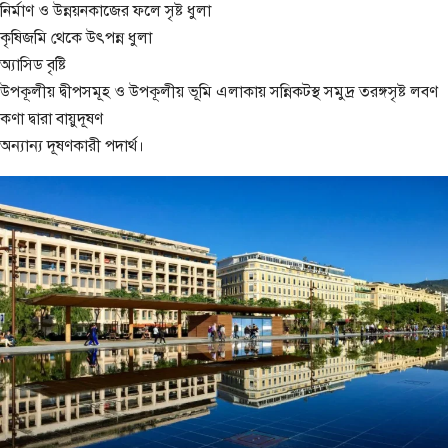
নির্মাণ ও উন্নয়নকাজের ফলে সৃষ্ট ধুলা
কৃষিজমি থেকে উৎপন্ন ধুলা
অ্যাসিড বৃষ্টি
উপকূলীয় দ্বীপসমূহ ও উপকূলীয় ভূমি এলাকায় সন্নিকটস্থ সমুদ্র তরঙ্গসৃষ্ট লবণ
কণা দ্বারা বায়ুদূষণ
অন্যান্য দূষণকারী পদার্থ।