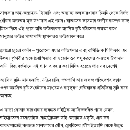
সালফার ডাই-অক্সাইড- ট্যানারি এবং অন্যান্য কলকারখানার চিমনি থেকে নির্গত
ধোঁয়ার অন্যতম মূল উপাদান এই গ্যাস। বাতাসের ভাসমান জলীয় বাষ্পের সঙ্গে
মিশে গিয়ে এই গ্যাস অতি ক্ষতিকারক অ্যাসিড বৃষ্টি ঘটানোর ক্ষমতা রাখে।
মানুষের ক্ষতির পাশাপাশি স্থাপনারও ক্ষতিসাধন করে।
ক্লোরো ফ্লুরো কার্বন – পুরোনো এয়ার কন্ডিশনার এবং বাণিজ্যিক সিলিন্ডার এর
উৎস। পৃথিবীর ওজোনোস্ফিয়ার বা ওজোন স্তর লঘুকরণের অন্যতম উপাদান
এটি। কিন্তু বর্তমানে এই গ্যাস ব্যবহার করা নিষিদ্ধ হয়েছে প্রায় সব দেশেই।
অ্যাসিড বৃষ্টি- মানবজাতি, উদ্ভিদরাজি, পশুপাখি আর জলজ প্রতিবেশব্যবস্থার
ওপর অ্যাসিড বৃষ্টি সংঘটনের মাধ্যমেও বায়ুদূষণ নেতিবাচক প্রতিক্রিয়া সৃষ্টি করে
আসছে।
এ ছাড়া সোনার কারখানায় ব্যবহৃত নাইট্রিক অ্যাসিডজনিত গ্যাস যেমন:
নাইট্রোজেন মনোক্সাইড, নাইট্রোজেন ডাই-অক্সাইড প্রভৃতি, প্রায় সব
কারখানাতেই ব্যবহৃত সালফারের যৌগ, ক্লোরিনের যৌগ ইত্যাদি থেকে উদ্ভূত