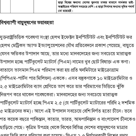
বিশ্বব্যাপী বায়ুদূষণের ভয়াবহতা
যুক্তরাষ্ট্রভিত্তিক গবেষণা সংস্থা হেলথ ইফেক্টস ইনস্টিটিউট এবং ইনস্টিটিউট ফর
হেলথ মেট্রিকস অ্যান্ড ইভ্যালুয়েশনের যৌথ প্রতিবেদনে প্রকাশ পেয়েছে, বায়ুতে
যেসব ক্ষতিকর উপাদান আছে, তার মধ্যে মানবদেহের জন্য সবচেয়ে মারাত্মক
উপাদান হচ্ছে পার্টিকুলেট ম্যাটার্স (পিএম) নামের খুব ছোট বিষাক্ত এক কণা।
বাতাসে ভাসমান পিএম পরিমাপ করা হয় প্রতি ঘনমিটারে মাইক্রোগ্রাম
(পিপিএম-পার্টস পার মিলিয়ন) এককে। এসব বস্তুকণাকে ১০ মাইক্রোমিটার ও
২.৫ মাইক্রোমিটার ব্যাস শ্রেণিতে ভাগ করে তার পরিমাণের ভিত্তিতে ঝুঁকি
নিরূপণ করে থাকেন গবেষকেরা। মানবদেহের জন্য সবচেয়ে মারাত্মক
পার্টিকুলেট ম্যাটার্স হচ্ছে পিএম ২.৫ (যে পার্টিকুলেট ম্যাটারের পরিধি ২ দশমিক
৫ মাইক্রনের কম)। আগে এই উপাদান সবচেয়ে বেশি নির্গত হতো চীনে। তবে
গত কয়েক বছরে পাকিস্তান, কাতার, ভারত, আফগানিস্তান ও বাংলাদেশ চীনকেও
ছাড়িয়ে গেছে। কৃত্রিম উপগ্রহ থেকে বিশ্বের বিভিন্ন দেশের বায়ুদূষণের মাত্রার
ওপর ভিত্তি করে পরিমাপ করা হয়েছে। পিএম ২.৫ নির্গমনকারী বিশ্বের প্রথম