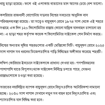
বায়ু ছাড়া হয়েছে। ফলে ওই এলাকায় বাতাসের মান আগের চেয়ে বেশ ভালো।
কলম্বিয়ার রাজধানী বোগোটায় সম্ভবত বিশ্বের সবচেয়ে আধুনিক বাস
পরিবহনব্যবস্থা রয়েছে। তা সত্ত্বেও বায়ুদূষণ রোধে ১৯৭৪ সাল থেকে এই শহরে
সপ্তাহে এক দিন ১২০ কিলোমিটার রাস্তায় কোনো যান্ত্রিক যানবাহন চালানো হয়
না। এ ছাড়া শহর কর্তৃপক্ষ কয়েক শ কিলোমিটার সাইকেল লেন নির্মাণ করছে।
বিশ্বের অন্যতম দূষিত শহরগুলোর একটি মেক্সিকো সিটি। বায়ুদূষণ রোধে ২০২৫
সাল নাগাদ সব ধরনের ডিজেলচালিত গাড়ি নিষিদ্ধের অঙ্গীকার করেছে শহরটি।
দক্ষিণ কোরিয়ার ইনচেনে সাইকেলকে প্রাধান্য দেওয়া হয়। গণপরিবহনের
পাশাপাশি যাতে বিপুলসংখ্যাক সাইকেল নির্বিঘ্নে চলতে পারে, সেজন্য
রাস্তাগুলোকে চওড়া করা হয়েছে।
ভারতের নয়াদিল্লির ব্যাপক বায়ুদূষণ রোধে বিদ্যুৎচালিত অটোরিকশা নামানো
হচ্ছে। ২০৩০ সাল নাগাদ সেখানে নতুন সব বাহন হবে বিদ্যুৎচালিত এবং
গ্যাসচালিত যান নিষিদ্ধ করা হবে।