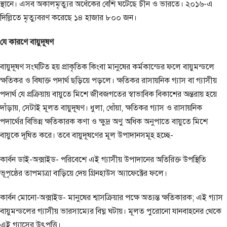
স্থানে। এসব অকালমৃত্যুর অর্ধেকের বেশি ঘটেছে চীন ও ভারতে। ২০১৬-এ
দিল্লিতে মৃত্যুবরণ করেছে ১৪ হাজার ৮০০ জন।
যে কারণে বায়ুদূষণ
বায়ুদূষণ সংঘটিত হয় প্রাকৃতিক কিংবা মানুষের কর্মকান্ডের ফলে বায়ুমন্ডলে
ক্ষতিকর ও বিষাক্ত পদার্থ ছড়িয়ে পড়লে। ক্ষতিকর রাসায়নিক গ্যাস বা গ্যাসীয়
পদার্থ যে প্রক্রিয়ায় বায়ুতে মিশে জীবজগতের স্বাভাবিক বিকাশের অন্তরায় হয়ে
দাঁড়ায়, সেটাই মূলত বায়ুদূষণ। ধুলা, ধোঁয়া, ক্ষতিকর গ্যাস ও রাসায়নিক
পদার্থের বিভিন্ন ক্ষতিকারক কণা ও ক্ষুদ্র অণু অধিক অনুপাতে বায়ুতে মিশে
বায়ুকে দূষিত করে। তবে বায়ুদূষণের মূল উপাদানসমূহ হচ্ছে-
কার্বন ডাই-অক্সাইড- পরিবেশে এই গ্যাসীয় উপাদানের অতিরিক্ত উপস্থিতি
ভূপৃষ্ঠের তাপমাত্রা বাড়িয়ে দেয় গ্রিনহাউস অ্যাফেক্টের ফলে।
কার্বন মোনো-অক্সাইড- মানুষের শ্বাসক্রিয়ার পক্ষে অত্যন্ত ক্ষতিকারক; এই গ্যাস
বায়ুমন্ডলের গ্যাসীয় ভারসাম্যের বিঘ্ন ঘটায়। মূলত পুরোনো যানবাহনের থেকে
এই গ্যাসের উৎপত্তি।