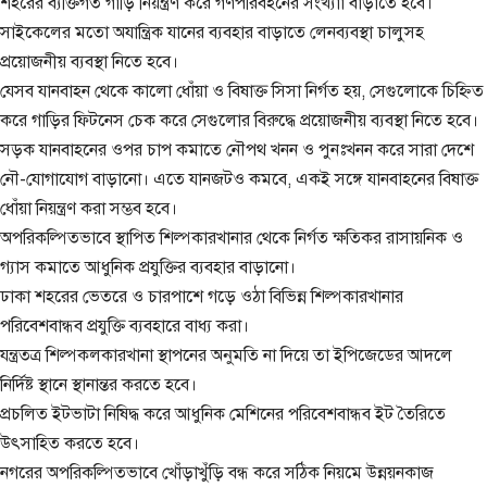
শহরের ব্যক্তিগত গাড়ি নিয়ন্ত্রণ করে গণপরিবহনের সংখ্যাা বাড়াতে হবে।
সাইকেলের মতো অযান্ত্রিক যানের ব্যবহার বাড়াতে লেনব্যবস্থা চালুসহ
প্রয়োজনীয় ব্যবস্থা নিতে হবে।
যেসব যানবাহন থেকে কালো ধোঁয়া ও বিষাক্ত সিসা নির্গত হয়, সেগুলোকে চিহ্নিত
করে গাড়ির ফিটনেস চেক করে সেগুলোর বিরুদ্ধে প্রয়োজনীয় ব্যবস্থা নিতে হবে।
সড়ক যানবাহনের ওপর চাপ কমাতে নৌপথ খনন ও পুনঃখনন করে সারা দেশে
নৌ-যোগাযোগ বাড়ানো। এতে যানজটও কমবে, একই সঙ্গে যানবাহনের বিষাক্ত
ধোঁয়া নিয়ন্ত্রণ করা সম্ভব হবে।
অপরিকল্পিতভাবে স্থাপিত শিল্পকারখানার থেকে নির্গত ক্ষতিকর রাসায়নিক ও
গ্যাস কমাতে আধুনিক প্রযুক্তির ব্যবহার বাড়ানো।
ঢাকা শহরের ভেতরে ও চারপাশে গড়ে ওঠা বিভিন্ন শিল্পকারখানার
পরিবেশবান্ধব প্রযুক্তি ব্যবহারে বাধ্য করা।
যন্ত্রতত্র শিল্পকলকারখানা স্থাপনের অনুমতি না দিয়ে তা ইপিজেডের আদলে
নির্দিষ্ট স্থানে স্থানান্তর করতে হবে।
প্রচলিত ইটভাটা নিষিদ্ধ করে আধুনিক মেশিনের পরিবেশবান্ধব ইট তৈরিতে
উৎসাহিত করতে হবে।
নগরের অপরিকল্পিতভাবে খোঁড়াখুঁড়ি বন্ধ করে সঠিক নিয়মে উন্নয়নকাজ