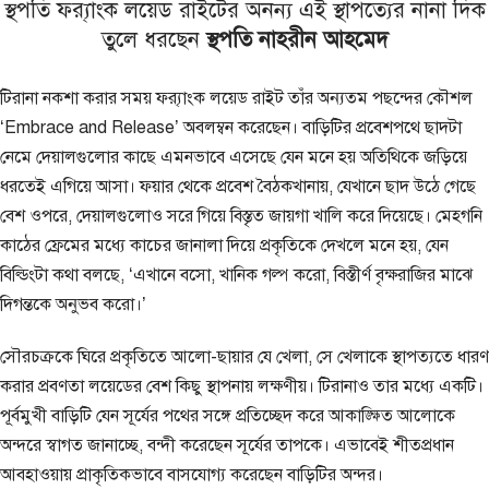
স্থপতি ফ্র‍্যাংক লয়েড রাইটের অনন্য এই স্থাপত্যের নানা দিক
তুলে ধরছেন
স্থপতি নাহরীন আহমেদ
টিরানা নকশা করার সময় ফ্র‍্যাংক লয়েড রাইট তাঁর অন্যতম পছন্দের কৌশল
‘Embrace and Release’ অবলম্বন করেছেন। বাড়িটির প্রবেশপথে ছাদটা
নেমে দেয়ালগুলোর কাছে এমনভাবে এসেছে যেন মনে হয় অতিথিকে জড়িয়ে
ধরতেই এগিয়ে আসা। ফয়ার থেকে প্রবেশ বৈঠকখানায়, যেখানে ছাদ উঠে গেছে
বেশ ওপরে, দেয়ালগুলোও সরে গিয়ে বিস্তৃত জায়গা খালি করে দিয়েছে। মেহগনি
কাঠের ফ্রেমের মধ্যে কাচের জানালা দিয়ে প্রকৃতিকে দেখলে মনে হয়, যেন
বিল্ডিংটা কথা বলছে, ‘এখানে বসো, খানিক গল্প করো, বিস্তীর্ণ বৃক্ষরাজির মাঝে
দিগন্তকে অনুভব করো।’
সৌরচক্রকে ঘিরে প্রকৃতিতে আলো-ছায়ার যে খেলা, সে খেলাকে স্থাপত্যতে ধারণ
করার প্রবণতা লয়েডের বেশ কিছু স্থাপনায় লক্ষণীয়। টিরানাও তার মধ্যে একটি।
পূর্বমুখী বাড়িটি যেন সূর্যের পথের সঙ্গে প্রতিচ্ছেদ করে আকাঙ্ক্ষিত আলোকে
অন্দরে স্বাগত জানাচ্ছে, বন্দী করেছেন সূর্যের তাপকে। এভাবেই শীতপ্রধান
আবহাওয়ায় প্রাকৃতিকভাবে বাসযোগ্য করেছেন বাড়িটির অন্দর।