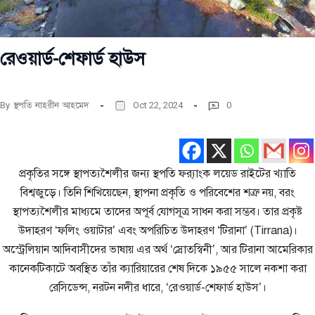
রেওয়ার্ড-শেফার্ড হাউস
By
স্থপতি নাহরীন আহমেদ
Oct 22, 2024
0
প্রকৃতির সঙ্গে স্থাপত্যশৈলীর জন্য স্থপতি ফ্র‍্যাংক লয়েড রাইটের খ্যাতি
বিশ্বজুড়ে। তিনি শিখিয়েছেন, স্থাপনা প্রকৃতি ও পরিবেশের শত্রু নয়, বরং
স্থাপত্যশৈলীর মাধ্যমে তাদের অপূর্ব যোগসূত্র সাধন করা সম্ভব। তার প্রকৃষ্ট
উদাহরণ ‘ফলিং ওয়াটার’ এবং অপরিচিত উদাহরণ ‘টিরানা’ (Tirrana)।
অস্ট্রেলিয়ান আদিবাসীদের ভাষায় এর অর্থ ‘স্রোতস্বিনী’, আর টিরানা আমেরিকার
কানেকটিকাটে অবস্থিত তাঁর ক্যারিয়ারের শেষ দিকে ১৯৫৫ সালে নকশা করা
রেসিডেন্স, নরটন নদীর ধারে, ‘রেওয়ার্ড-শেফার্ড হাউস’।