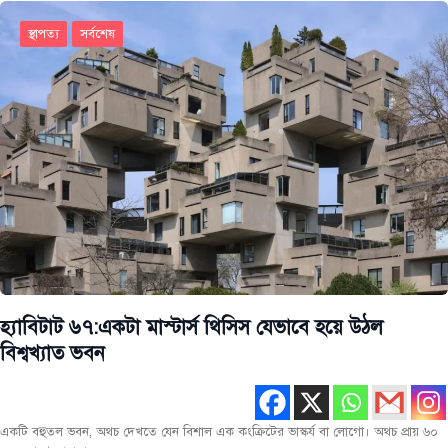
স্থাপত্য
সর্বশেষ
হ্যাবিটাট ৬৭:একটা মাস্টার্স থিসিস যেভাবে হয়ে উঠল
বিশ্বখ্যাত ভবন
একটি বহুতল ভবন, অথচ দেখতে যেন বিশাল এক কংক্রিটের ভাস্কর্য বা লোগো। অথচ প্রায় ৬০