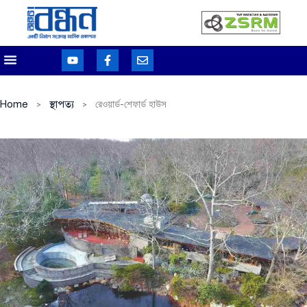
Home
স্থাপত্য
রেওয়ার্ড-শেফার্ড হাউস