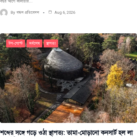
বছর আগে কানাডার…
By
বন্ধন প্রতিবেদন
Aug 6, 2026
টপ-পোস্ট
সর্বশেষ
স্থাপত্য
শব্দের সঙ্গে গড়ে ওঠা স্থাপত্য: তামা-মোড়ানো কনসার্ট হল লা