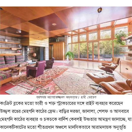
স্থাপনার আলোকোজ্জ্বল অভ্যন্তর। ছবি: ডোয়েল
কংক্রিট ব্লকের মতো ভারী ও শক্ত স্ট্রাকচারের সঙ্গে রাইট ব্যবহার করেছেন
উজ্জ্বল রঙের মেহগনি কাঠের ফ্রেম। বাড়ির দরজা, জানালা, শেলফ ও আসবাবে
মেহগনি কাঠের ব্যবহার ও চকচকে বার্নিশ কেবলই উষ্ণতার আমন্ত্রণ জানাচ্ছে, যা
কানেকটিকাটের মতো শীতপ্রধান অঞ্চলে মানসিকভাবে আরামদায়ক অনুভূতি