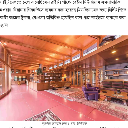
সাইট দেখতে চলে এসেছিলেন রাইট। গাগেনহেইম মিউজিয়াম সমসাময়িক
হওয়ায়, টিরানার গ্রিনহাউসে ব্যবহার করা হয়েছে মিউজিয়ামের জন্য নির্দিষ্ট গ্রিডে
কাটা কাচের টুকরা, যেগুলো অতিরিক্ত হয়েছিল বলে গাগেনহেইমে ব্যবহার করা
হয়নি।
স্থাপনার ছিমছাম অন্দর। ছবি: পিন্টারেস্ট