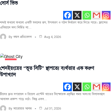
সোর্স ভিভ
শব্দই কখনো কখনো একটি ভবনের রূপ, উপকরণ ও গঠন নির্ধারণ করে দিতে পারে। ফ্রান্সের
এভিয়ানে সদ্য নির্মিত লা…
By
বন্ধন প্রতিবেদন
Aug 4, 2026
স্থাপত্য
শেনইয়ংয়ের “ভূত সিটি” স্থাপত্যে ব্যর্থতার এক করুণ
সর্বশেষ
উপাখ্যান
স্থাপত্য
প্রকল্প
চীনের দ্রুত নগরায়ন ও রিয়েল এস্টেট খাতের বিস্ফোরক প্রবৃদ্ধির সময় অসংখ্য বিলাসবহুল
আবাসন প্রকল্প গড়ে ওঠে। কিন্তু এসব…
By
সারোয়ার আলম
Jul 31, 2026