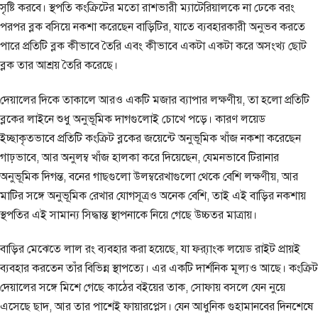
সৃষ্টি করবে। স্থপতি কংক্রিটের মতো রাশভারী ম্যাটেরিয়ালকে না ঢেকে বরং
পরপর ব্লক বসিয়ে নকশা করেছেন বাড়িটির, যাতে ব্যবহারকারী অনুভব করতে
পারে প্রতিটি ব্লক কীভাবে তৈরি এবং কীভাবে একটা একটা করে অসংখ্য ছোট
ব্লক তার আশ্রয় তৈরি করেছে।
দেয়ালের দিকে তাকালে আরও একটি মজার ব্যাপার লক্ষণীয়, তা হলো প্রতিটি
ব্লকের লাইনে শুধু অনুভূমিক দাগগুলোই চোখে পড়ে। কারণ লয়েড
ইচ্ছাকৃতভাবে প্রতিটি কংক্রিট ব্লকের জয়েন্টে অনুভূমিক খাঁজ নকশা করেছেন
গাঢ়ভাবে, আর অনুলম্ব খাঁজ হালকা করে দিয়েছেন, যেমনভাবে টিরানার
অনুভূমিক দিগন্ত, বনের গাছগুলো উলম্বরেখাগুলো থেকে বেশি লক্ষণীয়, আর
মাটির সঙ্গে অনুভূমিক রেখার যোগসূত্রও অনেক বেশি, তাই এই বাড়ির নকশায়
স্থপতির এই সামান্য সিদ্ধান্ত স্থাপনাকে নিয়ে গেছে উচ্চতর মাত্রায়।
বাড়ির মেঝেতে লাল রং ব্যবহার করা হয়েছে, যা ফ্র‍্যাংক লয়েড রাইট প্রায়ই
ব্যবহার করতেন তাঁর বিভিন্ন স্থাপত্যে। এর একটি দার্শনিক মূল্যও আছে। কংক্রিট
দেয়ালের সঙ্গে মিশে গেছে কাঠের বইয়ের তাক, সোফায় বসলে যেন নুয়ে
এসেছে ছাদ, আর তার পাশেই ফায়ারপ্লেস। যেন আধুনিক গুহামানবের দিনশেষে