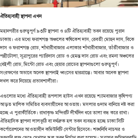
ঐতিহ্যবাহী স্থাপনা এখন
মহানগরীর গুরুত্বপূর্ণ ৯৩টি স্থাপনা ও ৪টি ঐতিহ্যবাহী ভবন রয়েছে পুরান
ঢাকায়। এর মধ্যে ফরাশগঞ্জ অঞ্চলের ঋষিকেশ দাস, রেবতী মোহন দাস, বিকে
দাস ও ফরাশগঞ্জ রোড, শাঁখারীবাজার এলাকার শাঁখারীবাজার, তাঁতীবাজার ও
পন্নীটোলা, সূত্রাপুরের প্যারিদাস রোড ও হেমন্ত দাস রোড এবং রমনা অঞ্চলের
বেইলী রোড, মিন্টো রোড এবং হেয়ার রোডের স্থাপনাগুলো গুরুত্বপূর্ণ।
সংরক্ষণের অভাবে অনেক স্থাপনাই ধ্বংসের দ্বারপ্রান্তে। আবার অনেক স্থাপনা
দখল করে নিয়েছে প্রভাবশালীরা।
এগুলোর মধ্যে ঐতিহ্যবাহী রূপলাল হাউস এখন রয়েছে শ্যামবাজার কৃষিপণ্য
আড়ত মালিক সমিতির ব্যবসায়ীদের আওতায়। মসলার গুদাম বানিয়ে নষ্ট করা
হচ্ছে এ পুরাকীর্তিকে। রাধাকৃষ্ণ মন্দিরটি দীর্ঘদিন ধরে তালা বন্ধ করে রাখা।
ঐতিহাসিক স্থাপনা লালকুঠি বা নর্থব্রুক হল ভবন ব্যবহৃত হচ্ছে ঢাকা সিটি
কর্পোরেশনের আওতাধীন কমিউনিটি সেন্টার হিসেবে। শঙ্খনিধি নাচঘর ও
ভজহরি লজ ভেঙে সেখানে স্কুুল ভবন নির্মাণ করা হয়েছে। সূত্রাপুর জমিদারবাড়ি