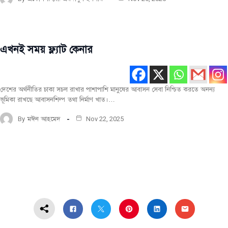
এখনই সময় ফ্ল্যাট কেনার
বিশেষ
রচনা
দেশের অর্থনীতির চাকা সচল রাখার পাশাপাশি মানুষের আবাসন সেবা নিশ্চিত করতে অনন্য
ভূমিকা রাখছে আবাসনশিল্প তথা নির্মাণ খাত।…
By
মঈন আহমেদ
Nov 22, 2025