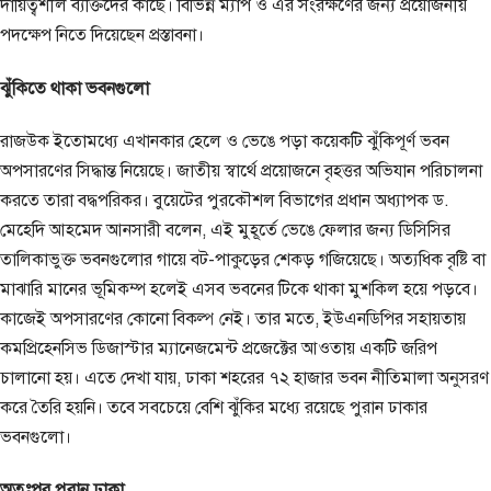
দায়িত্বশীল ব্যক্তিদের কাছে। বিভিন্ন ম্যাপ ও এর সংরক্ষণের জন্য প্রয়োজনীয়
পদক্ষেপ নিতে দিয়েছেন প্রস্তাবনা।
ঝুঁকিতে থাকা ভবনগুলো
রাজউক ইতোমধ্যে এখানকার হেলে ও ভেঙে পড়া কয়েকটি ঝুঁকিপূর্ণ ভবন
অপসারণের সিদ্ধান্ত নিয়েছে। জাতীয় স্বার্থে প্রয়োজনে বৃহত্তর অভিযান পরিচালনা
করতে তারা বদ্ধপরিকর। বুয়েটের পুরকৌশল বিভাগের প্রধান অধ্যাপক ড.
মেহেদি আহমেদ আনসারী বলেন, এই মুহূর্তে ভেঙে ফেলার জন্য ডিসিসির
তালিকাভুক্ত ভবনগুলোর গায়ে বট-পাকুড়ের শেকড় গজিয়েছে। অত্যধিক বৃষ্টি বা
মাঝারি মানের ভূমিকম্প হলেই এসব ভবনের টিকে থাকা মুশকিল হয়ে পড়বে।
কাজেই অপসারণের কোনো বিকল্প নেই। তার মতে, ইউএনডিপির সহায়তায়
কমপ্রিহেনসিভ ডিজাস্টার ম্যানেজমেন্ট প্রজেক্টের আওতায় একটি জরিপ
চালানো হয়। এতে দেখা যায়, ঢাকা শহরের ৭২ হাজার ভবন নীতিমালা অনুসরণ
করে তৈরি হয়নি। তবে সবচেয়ে বেশি ঝুঁকির মধ্যে রয়েছে পুরান ঢাকার
ভবনগুলো।
অতঃপর পুরান ঢাকা