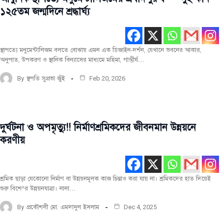
রচনা
পোস্ট
১২৫তম জন্মদিনে শ্রদ্ধার্ঘ্য
বিশেষ
রচনা
স্থাপত্যে মনুমেন্টালিজম বলতে বোঝায় এমন এক ডিজাইন-দর্শন, যেখানে ভবনের আকার,
অনুপাত, উপকরণ ও স্থানিক বিন্যাসের মাধ্যমে মহিমা, গাম্ভীর্য…
By
স্থপতি সুপ্রভা জুঁই
Feb 20, 2026
দুর্ঘটনা ও অপমৃত্যু!! নির্মাণশ্রমিকদের জীবনমান উন্নয়নে
বিশেষ
রচনা
করণীয়
শ্রমিক ছাড়া যেকোনো নির্মাণ বা উন্নয়নমূলক কাজ চিন্তাও করা যায় না। শ্রমিকদের হাত দিয়েই
শুরু বিশে^র উন্নয়নযাত্রা। নানা…
By
প্রকৌশলী মো. এমদাদুল ইসলাম
Dec 4, 2025