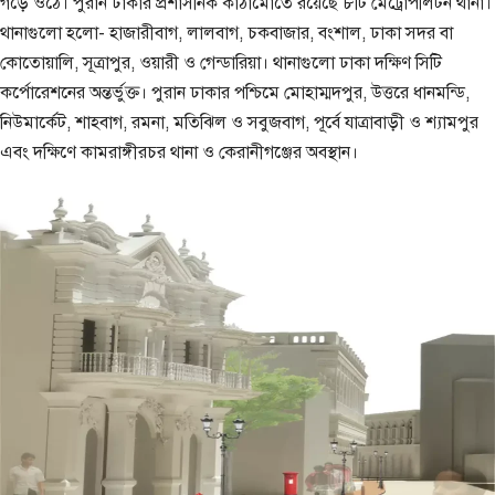
গড়ে ওঠে। পুরান ঢাকার প্রশাসনিক কাঠামোতে রয়েছে ৮টি মেট্রোপলিটন থানা।
থানাগুলো হলো- হাজারীবাগ, লালবাগ, চকবাজার, বংশাল, ঢাকা সদর বা
কোতোয়ালি, সূত্রাপুর, ওয়ারী ও গেন্ডারিয়া। থানাগুলো ঢাকা দক্ষিণ সিটি
কর্পোরেশনের অন্তর্ভুক্ত। পুরান ঢাকার পশ্চিমে মোহাম্মদপুর, উত্তরে ধানমন্ডি,
নিউমার্কেট, শাহবাগ, রমনা, মতিঝিল ও সবুজবাগ, পূর্বে যাত্রাবাড়ী ও শ্যামপুর
এবং দক্ষিণে কামরাঙ্গীরচর থানা ও কেরানীগঞ্জের অবস্থান।