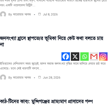
এর নরম ধূসর রেখা এবং মসৃণ, বাঁকানো বাহ্যিক কাঠামোর কারণে প্রজেক্ট হাইভকে স্কুলের চেয়ে
বরং একটি ওয়েলনেস রিট্রিট…
By
সারোয়ার আলম
Jul 8, 2026
জনসংখ্যা হ্রাসে স্থাপত্যের ভূমিকা নিয়ে কেউ কথা বলতে চায়
বিশেষ
রচনা
না
সর্বশেষ
ইতিহাসের বেশিরভাগ সময় জুড়েই, মানব সমাজ জনসংখ্যা বৃদ্ধির সাথে মানিয়ে নেয়ার চর্চা করে
এসেছে। তবে সেই ধারণাটি বদলে…
By
সারোয়ার আলম
Jun 28, 2026
কাঠ-টিনের কাব্য: মুন্সিগঞ্জের ভ্রাম্যমাণ প্রাসাদের গল্প
টপ-
পোস্ট