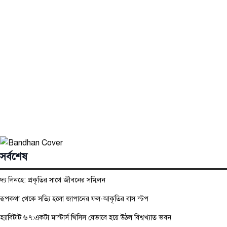
সর্বশেষ
দ্য লিনহে: প্রকৃতির সাথে জীবনের সম্মিলন
রূপকথা থেকে সত্যি হলো জাপানের ফল-আকৃতির বাস স্টপ
হ্যাবিটাট ৬৭:একটা মাস্টার্স থিসিস যেভাবে হয়ে উঠল বিশ্বখ্যাত ভবন