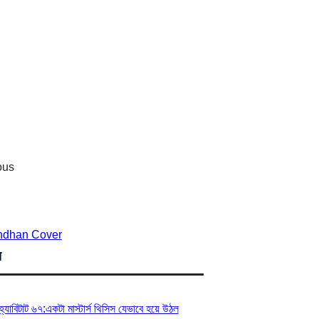
ষ
হ্যাবিটাট ৬৭:একটা মাস্টার্স থিসিস যেভাবে হয়ে উঠল