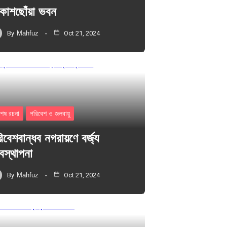
াশছোঁয়া ভবন
By
Mahfuz
Oct 21, 2024
শেষ রচনা
পরিবেশ ও জলবায়ু
িবেশবান্ধব নগরায়ণে বর্জ্য
যবস্থাপনা
By
Mahfuz
Oct 21, 2024