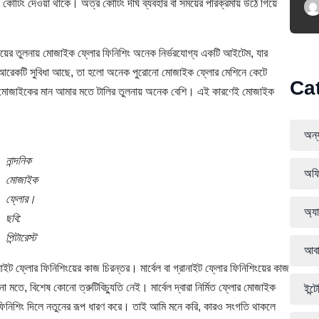
টিং দেওয়া থাকে। অত্র কোটিং দীর্ঘ ব্যবহার বা সময়ের পরিক্রমায় উঠে গিয়ে
ংয়ের তুলনায় মোজাইক ফ্লোর ফিনিশিং অনেক নির্ভরযোগ্য একটি আইটেম, যার
েষ আরেকটি সুবিধা আছে, তা হলো অনেক পুরোনো মোজাইক ফ্লোর মেশিনে কেটে
Ca
লে মোজাইকের মান আমার মতে টালির তুলনায় অনেক বেশি। এই কারণেই মোজাইক
অন্য
নান্দনিক
অফি
মোজাইক
ফ্লোর।
অ্যা
ছবি:
পিন্টারেস্ট
আবা
াইট ফ্লোর ফিনিশিংয়ের কাজ চিরন্তর। মার্বেল বা গ্রানাইট ফ্লোর ফিনিশিংয়ের কাজ
 মতে, বিশেষ কোনো ত্রুটিবিচ্যুতি নেই। মার্বেল দ্বারা নির্মিত ফ্লোর মোজাইক
ইন্ট
িনিশিং দিলে নতুনের রূপ ধারণ করে। তাই আমি মনে করি, কারও সংগতি থাকলে