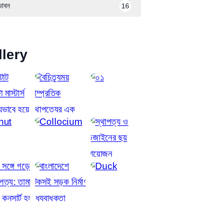
ভাবন
16
llery