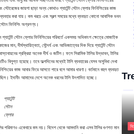
চাহিদা এবং মানুষের আর্থিক সচ্ছলতার কারণে প্যাটেন্ট স্টোন ফ্লোর ফিনিশিংয়ের
বং স্টোরেজের জায়গা ছাড়া অন্য কোথাও প্যাটেন্ট স্টোন ফ্লোর ফিনিশিংয়ের কাজ
ে ব্যবহার করা যায়। কম খরচে এবং স্বল্প সময়ের মধ্যে ব্যবহৃত কোনো আবাসিক ভবন
ট স্টোন ফিনিশিং অগ্রগণ্য।
ে প্যাটেন্ট স্টোন ফ্লোর ফিনিশিংয়ের পরিবর্তে একসময় অধিকাংশ ক্ষেত্রে মোজাইক
ের মান, দীর্ঘস্থায়িত্বতা, সৌন্দর্য এবং আভিজাত্যের দিক দিয়ে প্যাটেন্ট স্টোন
স্তবায়নের প্রক্রিয়া অনেক দীর্ঘ ও জটিল। ফলে সিরামিক টালির উদ্ভাবন, টালির
ও বিলুপ্ত হয়েছে। তবে অল্পদিনের মধ্যেই টালি ব্যবহারের যেসব অসুবিধা দেখা
ফিনিশিংয়ের কাজ আবার ফিরে আসতে পারে বলে আমার ধারণা। বর্তমানে বহুল ব্যবহৃত
Tr
য ছিল। ইদানীং আমাদের দেশে অনেক ধরনের টালি উৎপাদিত হচ্ছে।
প্যাটেন্ট
স্টোন
ফ্লোর
বি
লির পরিমাণও একেবারে কম নয়। বিদেশ থেকে আমদানি করা এসব টালির গুণগত মান