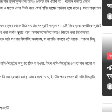
র দাম তুলনামূলক কম হলেও গুণগত মান খারাপ নয়। বর্তমান বাজারে দেশে
আক
জ ও মানের ওপর নির্ভর করে এসব টালির দামের পার্থক্য হয়ে থাকে। ফলে মানুষ তার
া কিংবা ফ্লোর থেকে উঠে যাওয়ার সমস্যাটি অন্যতম। এটা নিয়ে ব্যবহারকারীকে প্রায়ই
গ পড়া অর্থাৎ স্ক্র্যাচ পড়া, অসাধানতাজনিত কারণে পিছলে পড়া বিশেষভাবে
েকে উঠে যাওয়ার বিষয়টিই অন্যতম, যা নানাবিধ কারণে ঘটে থাকে। প্রধান কিছু
বি
বালি-সিমেন্টের অনুপাত ঠিক না হওয়া, কিংবা বালি-সিমেন্টের গুণগত মান ভালো না
পর
ব্
ানি কম ব্যবহার করা। আমার দেখা মতে, ইদানীং প্রায় ক্ষেত্রেই বালি-সিমেন্টের
প্যাটেন্ট