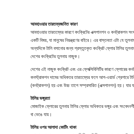
আবহাওয়ার তারতম্যজনিত কারণ
আবহাওয়ার তারতম্যের কারণে কংক্রিটের এক্সপানশন ও কনট্রাকশন সং
একটি বিষয়, যা মানুষের নিয়ন্ত্রণের বাইরে। এর বাস্তবতা এটা যে তুল
অন্যদিকে টালি বসানোর জন্য প্রস্তুতকৃত কংক্রিট ফ্লোর টালির তুল
দেশের কংক্রিটের তুলনায় নাজুক।
দেশের এই নাজুক কংক্রিট এবং এর ফ্লেক্সিবিলিটির কারণে ফ্লোরের ক
কনস্ট্রাকশন দামের অধিকতর তারতম্যের ফলে আপ-ওয়ার্ড প্রেশারে টালি
(কনট্রাকশন) হয় এবং উচ্চ তাপে সম্প্রসারিত (এক্সপানশন) হয়। যার 
টালির ভঙ্গুরতা
মোজাইক ফ্লোরের তুলনায় টালির ফ্লোর অধিকতর ভঙ্গুর এবং সংবেদন
বা ভেঙে যায়।
টালির ওপর আলাদা কোটিং থাকা