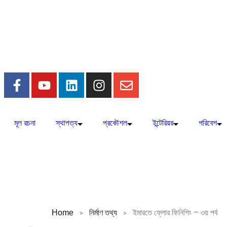
মূল রচনা
স্থাপত্য
প্রকৌশল
ইন্টেরিয়র
পরিবেশ
ইমারতে ফ্লোর ফিনিশিং – ৩য় পর্ব
Home
নির্মাণ তথ্য