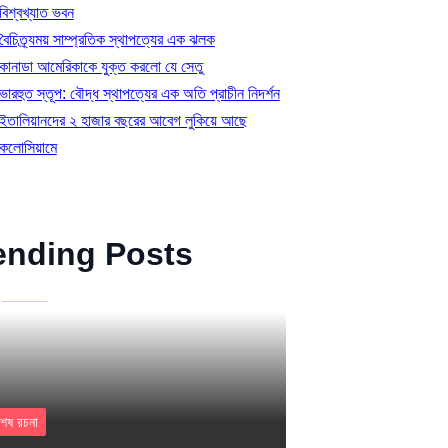
বিশ্বখ্যাত ভবন
বৈচিত্র্যময় সাম্প্রতিক স্থাপত্যের এক ঝলক
কানাডা আমেরিকাকে যুক্ত করলো যে সেতু
ভারহুত স্তূপ: বৌদ্ধ স্থাপত্যের এক অতি প্রাচীন নিদর্শন
ইতালিয়ানদের ২ হাজার বছরের আবেগ লুকিয়ে আছে
কলোসিয়ামে
ending Posts
শেষ রচনা