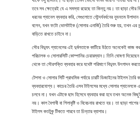
থাকে শুধু ছাদটাই। এ ছাড়া তেমন কোনো ফাঁকা জায়গা পাওয়া যায় ন
তবে সব ক্ষেত্রেই যে এ সমস্যা রয়েছে তা কিন্তু নয়। তা ছাড়া সৌর
ধরনের প্যানেল ব্যবহার করি, সেগুলোতে সৌন্দর্যবর্ধনের ন্যূনতম উপাদান নে
বলেন, যখন ফটো ভোলটাইক (সোলার এনার্জি) তৈরি শুরু হয়, তখন এর ন
বাড়িতে রাখতে চাইবে না।
সৌর বিদ্যুৎ প্যানেলের এই দুর্বলতাকে কাটিয়ে উঠতে অনেকেই কাজ কর
পরিচালক ও সোলারসিটি কোম্পানির চেয়ারম্যান। তিনি ঘোষণা দিয়েছে
থেকে তা সৌরশক্তি ব্যবহার করে যথেষ্ট পরিমাণে বিদ্যুৎ উৎপাদন করত
টেপসা ও সোলার সিটি প্রাথমিক পর্যায়ে চারটি ডিজাইনের টাইলস তৈরি ক
ব্যবহারযোগ্য। কাচের তৈরি এসব টাইলসের মধ্যে সোলার প্যানেলকে এম
চলবে না। যখন এটাকে ছাদ হিসেবে ব্যবহার করা হবে তখন অনেক কিছুই 
নয়। কাল বৈশাখী বা শিলাবৃষ্টি ও বিবেচনায় রাখতে হয়। তা ছাড়া পা
টাইলস কতটুকু টিকতে পারবে তা চিন্তার ব্যাপার।