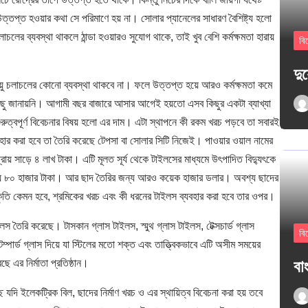
উত্তপ্ত হওয়ার কথা সে পরিমাণে হয় না। সোলার প্যানেলের সাধারণ বৈশিষ্ট্য হলো
াচলের ব্যবস্থা থাকলে ঠান্ডা হওয়ারও সুযোগ থাকে, তাই খুব বেশি কর্মক্ষমতা হারায়
বি
দু
ায়ু চলাচলের কোনো ব্যবস্থা থাকবে না। ফলে উত্তপ্ত হয়ে আরও কর্মক্ষমতা কমে
 কিছু জানায়নি। আগামী বছর বাজারে আসার আগেই হয়তো এসব কিছুর একটা ব্যাখ্যা
ুরুত্বপূর্ণ বিবেচনার বিষয় হলো এর দাম। এটা স্থাপনে কী রকম খরচ পড়বে তা সবারই
বহার করা হবে তা তৈরি করেছে টেপসা বা সোলার সিটি নিজেই। পাওয়ার ওয়াল নামের
 প্রায় সাড়ে ৪ লাখ টাকা। এটি মূলত সূর্য থেকে টাইলসের মাধ্যমে উৎপাদিত বিদ্যুৎকে
্রায় ৮০ হাজার টাকা। আর ছাদ তৈরির জন্য আরও কয়েক হাজার ডলার। অবশ্য ছাদের
তি কেমন হবে, শ্রমিকের খরচ এবং কী ধরনের টাইলস ব্যবহার করা হবে তার ওপর।
স তৈরি করেছে। টাসকান গ্লাস টাইলস, স্মুথ গ্লাস টাইলস, টেক্সচার্ড গ্লাস
বি
পার্ড গ্লাস দিয়ে যা স্টিলের মতো শক্ত এবং তাত্ত্বিকভাবে এটি অসীম সময়ের
বাং
ে এর নির্মাতা প্রতিষ্ঠান।
্ছে যদি ইলেকট্রিক বিল, ছাদের নির্মাণ খরচ ও এর স্থায়িত্ব বিবেচনা করা হয় তবে