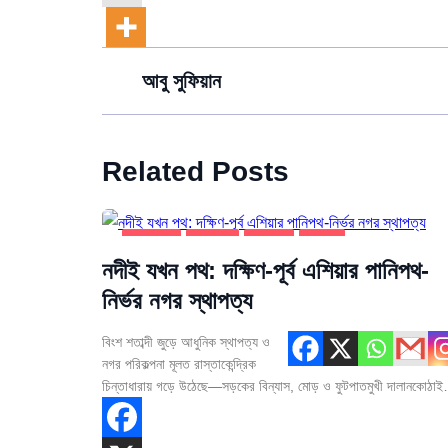
আবু সুফিয়ান
Related Posts
টপ-পোস্ট
উদ্ভাবন
নগরায়ন
সর্বশেষ
নদীই যখন পথ: দক্ষিণ-পূর্ব এশিয়ার পানিপথ-
নির্ভর নগর স্থাপত্য
বিংশ শতাব্দী জুড়ে আধুনিক স্থাপত্য ও
নগর পরিকল্পনা মূলত রাস্তাকেন্দ্রিক
চিন্তাধারায় গড়ে উঠেছে—সড়কের বিন্যাস, মোড় ও ফুটপাতমুখী দালানকোঠা