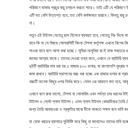
পরিমাণে থাকায় প্রচুর বায়ু চলাচল করতে পারে। তাই এটি যে পরিমাণে 
এটি যত বেশি উত্তপ্ত হবে, তত বেশি কর্মক্ষমতা হারাবে। কিন্তু বায়ু চল
না।
নতুন এই টাইলস যেহেতু ছাদ হিসেবে ব্যবহৃত হবে, সেহেতু নিচ দিকে ব
যাবে কি না সে বিষয়ে সোলারসিটি কিংবা টেপসা কর্তৃপক্ষ এখনো বিশেষ
পাওয়া যাবে বলে আশা করা হচ্ছে। সুবিধা-অসুবিধা যা-ই থাক সবচেয়ে গ
জানার আগ্রহ থাকে। তাদের দেওয়া তথ্য মতে, এখানে যে ব্যাটারি ব্য
দুইটি ব্যাটারির দাম ধরা হয় ৫ হাজার ৫০০ ডলার, যা বাংলাদেশি মুদ্রায়
জমা রাখবে। ব্যাটারি স্থাপনের খরচ ধরা হচ্ছে এক হাজার ডলার বা প
খরচটি অনেক কিছুর ওপর নির্ভর করে। যেমন এর আয়তন কত হবে, আকৃ
এখানে বলে রাখা ভালো, টেপসা বা সোলারিম এখন পর্যন্ত চার ধরনের টাইল
টাইলস ও স্লেট গ্লাস টাইলস। এসব গ্লাস টাইলস কোয়ার্টজের তৈরি টেম্
জন্য তৈরি আবহাওয়া ও প্রকৃতির মাঝে টিকে থাকতে সক্ষম বলে দাবি করছ
যা হোক খরচের ব্যাপারে সুনির্দিষ্ট করে কিছু না জানালেও তাদের দাবি হচ