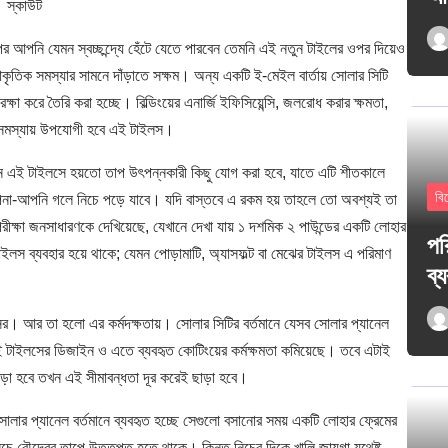
স্কাউট
র আপনি যেমন স্বচ্ছন্দ্যে হেঁটে যেতে পারবেন তেমনি এই নতুন টাইলের ওপর দিয়েও
ৃতিক সমস্যার সামনে দাঁড়াতে সক্ষম। অন্য একটি ই-মেইল বার্তায় সোলার সিটি
া করে তৈরি করা হচ্ছে। বিল্ডিংয়ের এনার্জি ইফিসিয়েন্সি, জলরোধ করার ক্ষমতা,
নের সমস্যায় উপযোগী হবে এই টাইলস।
 এই টাইলসে হয়তো তাপ উৎপন্নকারী কিছু যোগ করা হবে, যাতে এটি শীতকালে
বি
পনা-আপনি গলে নিচে পড়ে যাবে। যদি বাস্তবে এ রকম হয় তাহলে তো অবশ্যই তা
ীক্ষা জনসাধারণকে দেখিয়েছে, যেখানে দেখা যায় ১ দশমিক ২ পাউন্ডের একটি লোহার
পর
 ব্যবহার হয়ে থাকে; যেমন পোড়ামাটি, অ্যাসফল্ট বা মেঝের টাইলস এ পরিমাণ
ব্
ের। আর তা হলো এর কর্মদক্ষতায়। সোলার সিটির বর্তমানে যেসব সোলার প্যানেল
 এই টাইলসের ডিজাইন ও এতে ব্যবহৃত কোটিংয়ের কর্মক্ষমতা কমিয়েছে। তবে এটাই
াড়া হবে তখন এই সীমাবন্ধতা দূর করেই ছাড়া হবে।
োলার প্যানেল বর্তমানে ব্যবহৃত হচ্ছে সেগুলো বসানোর সময় একটি লোহার ফ্রেমের
ে রৌদ্রের তাপে উত্তপ্ত হতে থাকে। কিন্তু নিচের দিকে খালি জায়গা যথেষ্ট