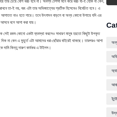
 হয় তার চেয়ে বেশি খরচ হবে না। অবশ্য টেপসা মনে করে খরচ যা-ই হোক না কেন,
দ রাখবে তা-ই নয়, বরং এটা তার অভিজাত্যের প্রতীক হিসেবেও বিবেচিত হবে। এ
ন্য আপাতত নাও হতে পারে। তবে উৎপাদন বাড়লে বা অন্য কোনো উপায়ে যদি এর
ে আসবে বলে আশা করা যায়।
Ca
থাকে সেই রকম কোনো একটা ব্যবস্থা করলেও সাধারণ মানুষ হয়তো কিছুটা উপকৃত
ই দিক না কেন এ মুহূর্তে এটা আমাদের ধরা-ছোঁয়ার বাইরেই থাকছে। তারপরও আশা
অন্য
 দামি কিন্তু দারুণ কার্যকর এ টাইলস।
অফি
অ্যা
আবা
ইন্ট
উদ্