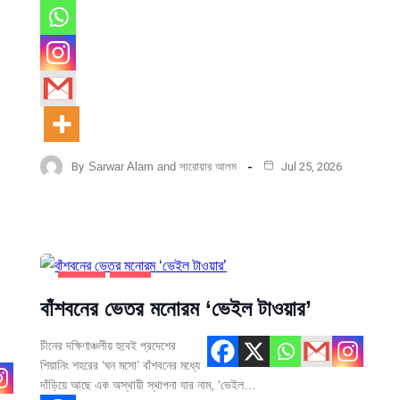
By
Sarwar Alam and সারোয়ার আলম
Jul 25, 2026
উদ্ভাবন
সর্বশেষ
বাঁশবনের ভেতর মনোরম ‘ভেইল টাওয়ার’
চীনের দক্ষিণাঞ্চলীয় হুবেই প্রদেশের
শিয়ানিং শহরের ‘ঘন মসো’ বাঁশবনের মধ্যে
দাঁড়িয়ে আছে এক অস্থায়ী স্থাপনা যার নাম, ‘ভেইল…