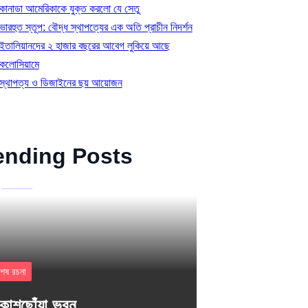
কানাডা আমেরিকাকে যুক্ত করলো যে সেতু
ভারহুত স্তূপ: বৌদ্ধ স্থাপত্যের এক অতি প্রাচীন নিদর্শন
ইতালিয়ানদের ২ হাজার বছরের আবেগ লুকিয়ে আছে
কলোসিয়ামে
স্থাপত্য ও ডিজাইনের ছয় আয়োজন
ending Posts
শেষ রচনা
াশছোঁয়া ভবন