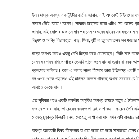
ইলন মাস্ক অবশ্য এক টুইটার বার্তায় জানান, এই এসবেস্ট টাইলসের ওপ
সমানে হেঁটে যেতে পারবেন। সাধারণ টাইলের মতো এটিও সব ধরনের প্রাক
জানায়, এই সোলার রুফ সোলার প্যানেল ও ঘরের ছাদের সব ধরনের মান রক্ষ
বিদ্যুৎ ও অগ্নি নিরাপত্তা, ঝড়, শিলা, বৃষ্টি বা তুষারপাতসহ সব ধর
মাস্ক অবশ্য আরও একটু বেশি চিন্তা করে ফেলেছেন। তিনি মনে করেন
যেমন ঘর গরম রাখতে পারবে তেমনি ছাদে জমে যাওয়া তুষার বা বরফ আ
প্রশংসার দাবিদার। তবে এ অপার সূচনা হিসেবে তারা ইতিমধ্যে একটি পর
বল ওপর থেকে পড়লেও এই টাইলস অক্ষত থাকছে অথবা সচরাচর যে টাইলস
আঘাতে ভেঙে যায়।
এত সুবিধার পরও একটি লক্ষণীয় অসুবিধা অবশ্য রয়েছে নতুন এ টাইলস
বাজারে পাওয়া যায়, তা চেয়ের কর্মদক্ষতা দুই ভাগ কম। কাচের তৈরি
যেহেতু চূড়ান্ত ডিজাইন নয়, সেহেতু আশা করা যায় যখন এটা বাজারে ছ
অবশ্য আরেকটি বিষয় বিবেচনায় রাখতে হচ্ছে তা হলো সাধারণত যেসব স
ওপর বসানো হয়। ফলে দিনের পর দিন দীর্ঘ সময় ধরে খোলা আকাশের নিচ