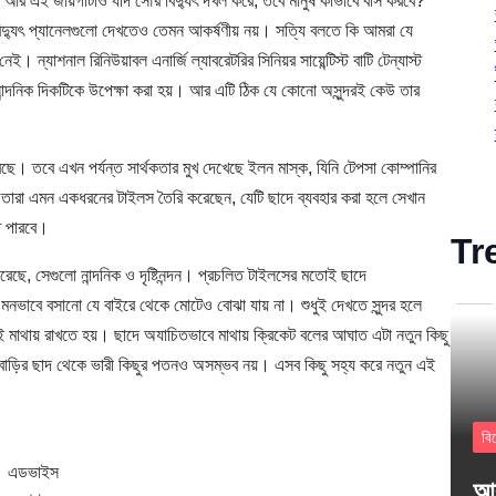
া। আর এই জায়গাটাও যদি সৌর বিদ্যুৎ দখল করে, তবে মানুষ কীভাবে বাস করবে?
 বিদ্যুৎ প্যানেলগুলো দেখতেও তেমন আকর্ষণীয় নয়। সত্যি বলতে কি আমরা যে
ই। ন্যাশনাল রিনিউয়াবল এনার্জি ল্যাবরেটরির সিনিয়র সায়েন্টিস্ট বাটি টেন্যাস্ট
ান্দনিক দিকটিকে উপেক্ষা করা হয়। আর এটি ঠিক যে কোনো অসুন্দরই কেউ তার
ছে। তবে এখন পর্যন্ত সার্থকতার মুখ দেখেছে ইলন মাস্ক, যিনি টেপসা কোম্পানির
ন তারা এমন একধরনের টাইলস তৈরি করেছেন, যেটি ছাদে ব্যবহার করা হলে সেখান
ে পারবে।
Tr
রেছে, সেগুলো নান্দনিক ও দৃষ্টিনন্দন। প্রচলিত টাইলসের মতোই ছাদে
নভাবে বসানো যে বাইরে থেকে মোটেও বোঝা যায় না। শুধুই দেখতে সুন্দর হলে
মাথায় রাখতে হয়। ছাদে অযাচিতভাবে মাথায় ক্রিকেট বলের আঘাত এটা নতুন কিছু
শের বাড়ির ছাদ থেকে ভারী কিছুর পতনও অসম্ভব নয়। এসব কিছু সহ্য করে নতুন এই
বি
এডভাইস
আক