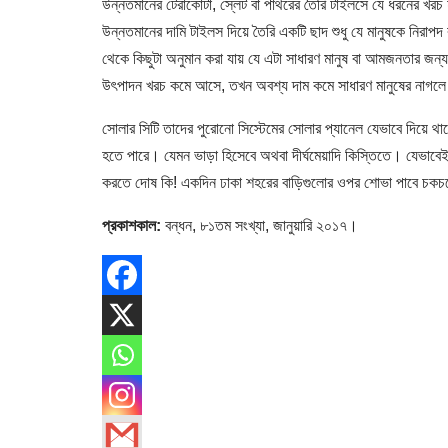
উন্নতমানের টেরাকোটা, স্লেট বা পাথরের তৈরি টাইলসে যে ধরনের খরচ
উন্নতমানের দামি টাইলস দিয়ে তৈরি একটি ছাদ শুধু যে মানুষকে নিরাপ
থেকে কিছুটা অনুমান করা যায় যে এটা সাধারণ মানুষ বা আমজনতার জ
উৎপাদন খরচ কমে আসে, তখন অবশ্য দাম কমে সাধারণ মানুষের নাগল
সোলার সিটি তাদের পুরোনো সিস্টেমের সোলার প্যানেল যেভাবে দিয়ে 
হতে পারে। যেমন ভাড়া হিসেবে অথবা দীর্ঘমেয়াদি কিস্তিতে। যেভাবে
করতে দোষ কি! একদিন ঢাকা শহরের বাড়িগুলোর ওপর শোভা পাবে চকচকে
প্রকাশকাল:
বন্ধন, ৮১তম সংখ্যা, জানুয়ারি ২০১৭।