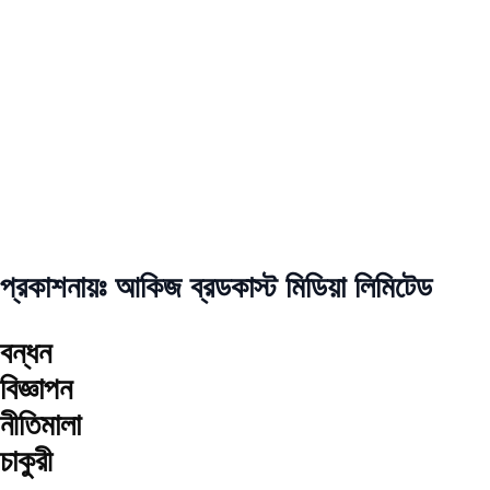
প্রকাশনায়ঃ আকিজ ব্রডকাস্ট মিডিয়া লিমিটেড
বন্ধন
বিজ্ঞাপন
নীতিমালা
চাকুরী