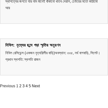
স্থাপত্যের জগতে যার নাম মানেই বাঁকানো ধাতব দেয়াল, ঢেউয়ের মতো কাঠামো
আর
নিখিল: নৃত্যের ছন্দে গড়া স্মৃতির অনুরণন
নিখিল রেসিডেন্স (একজন নৃত্যশিল্পীর বাড়ি)অবস্থান: ৩৩৫, নর্থ বাগবাড়ি, সিলেট।
প্রধান স্থপতি: স্থপতি রাজন
Previous
1
2
3
4
5
Next