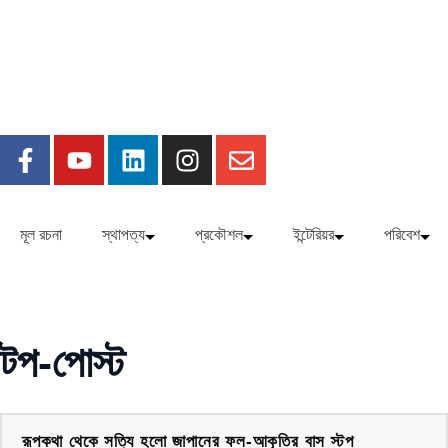
মূল রচনা
স্থাপত্য
প্রকৌশল
ইন্টেরিয়র
পরিবেশ
টপ-পোস্ট
রূপকথা থেকে সত্যি হলো জাপানের ফল-আকৃতির বাস স্টপ