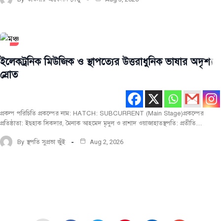
তারুণ্যের
প্রকল্প
ইলেকট্রনিক মিউজিক ও স্থাপত্যের উত্তরাধুনিক ভাষার অদৃশ্য
স্রোত
সর্বশেষ
প্রকল্প পরিচিতি প্রকল্পের নাম: HATCH: SUBCURRENT (Main Stage)প্রকল্পের
প্রতিষ্ঠাতা: ইছহাক সিকদার, মৈনাক আহমেদ মৃদুল ও রাশাদ ওয়াজাহাতস্থপতি: প্রতীতি…
By
স্থপতি সুপ্রভা জুঁই
Aug 2, 2026