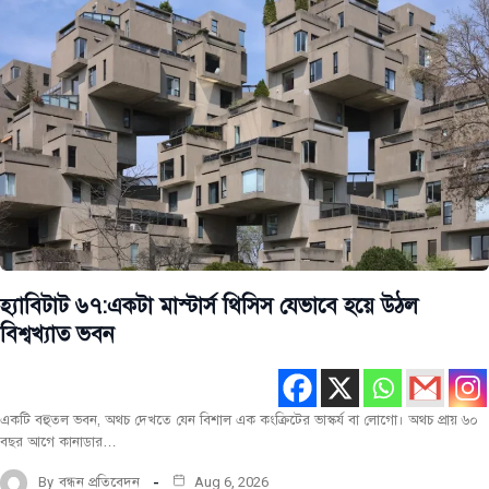
হ্যাবিটাট ৬৭:একটা মাস্টার্স থিসিস যেভাবে হয়ে উঠল
বিশ্বখ্যাত ভবন
একটি বহুতল ভবন, অথচ দেখতে যেন বিশাল এক কংক্রিটের ভাস্কর্য বা লোগো। অথচ প্রায় ৬০
বছর আগে কানাডার…
By
বন্ধন প্রতিবেদন
Aug 6, 2026