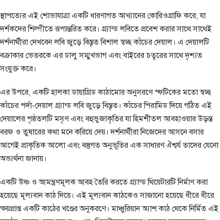
স্থাপত্যের এই শোভাযাত্রা একটি ধারণাগত আখ্যানের কোরিওগ্রাফি করে, যা
দর্শকদের শিল্পীতে রূপান্তরিত করে। গ্র্যান্ড লবিতে প্রবেশ করার সাথে সাথেই
দর্শনার্থীরা দেখবেন লবি জুড়ে বিস্তৃত বিশাল স্বচ্ছ কাঁচের দেয়াল। এ দেয়ালটি
বক্রাকার ভেতরকে এর ঢালু সম্মুখভাগ এবং বাইরের চত্বরের সাথে দৃশ্যত
সংযুক্ত করে।
এর উপরে, একটি হালকা ডায়াগ্রিড কাঠামোর অনুসরণে স্ফটিকের মতো স্বচ্ছ
কাঁচের পর্দা-দেয়াল গ্র্যান্ড লবি জুড়ে বিস্তৃত। কাঁচের পিরামিড দিয়ে গঠিত এই
দেয়ালের পৃষ্ঠতলটি মসৃণ এবং বহুভুজাকৃতির যা হিমশীতল আবহাওয়ার উড়ন্ত
বরফ ও তুষারের কথা মনে করিয়ে দেয়। দর্শনার্থীরা নিজেদের আসনে বসার
আগেই প্রাকৃতিক আলো এবং বস্তুগত অনুভূতির এক সাধারণ ঐশ্বর্য তাদের যেনো
অভ্যর্থনা জানায়।
একটি উষ্ণ ও আমন্ত্রণমূলক আবহ তৈরি করতে গ্র্যান্ড থিয়েটারটি নির্মাণ করা
হয়েছে মূল্যবান কাঠ দিয়ে। এই মূল্যবান কাঠকেও সাজানো হয়েছে ধীরে ধীরে
ক্ষয়প্রাপ্ত একটি কাঠের খণ্ডের অনুকরণে। মাঞ্চুরিয়ান অ্যাশ কাঠ থেকে নির্মিত এই