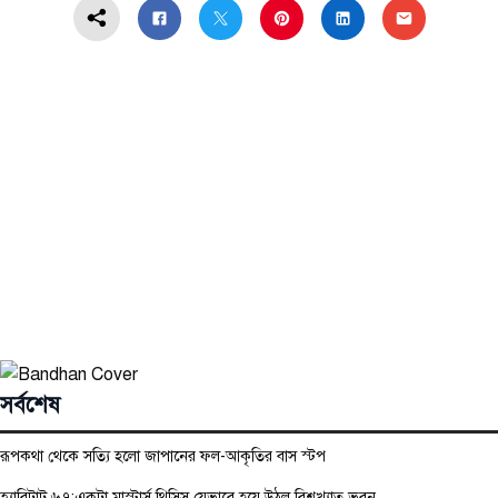
সর্বশেষ
রূপকথা থেকে সত্যি হলো জাপানের ফল-আকৃতির বাস স্টপ
হ্যাবিটাট ৬৭:একটা মাস্টার্স থিসিস যেভাবে হয়ে উঠল বিশ্বখ্যাত ভবন