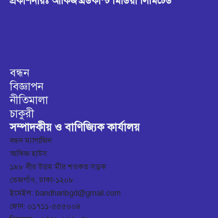
প্রকাশনায়ঃ আকিজ ব্রডকাস্ট মিডিয়া লিমিটেড
বন্ধন
বিজ্ঞাপন
নীতিমালা
চাকুরী
সম্পাদকীয় ও বাণিজ্যিক কার্যালয়
বন্ধন ম্যাগাজিন
আকিজ হাউস
১৯৮ বীর উত্তম মীর শওকত সড়ক
তেজগাঁও, ঢাকা-১২০৮
ইমেইল: bandhanbgd@gmail.com
ফোন: ০১৭১১-৫৫৫০০৪