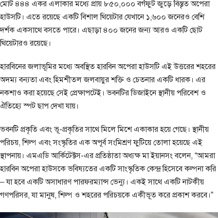
মোট ৪৪৪ একর এলাকার মধ্যে প্রায় ৮৫০,০০০ বর্গফুট জুড়ে বিস্তৃত অপেরা
হাউসটি। এতে রয়েছে একটি বিশাল থিয়েটার যেখানে ১,৬০০ জনেরও বেশি
দর্শক একসাথে বসতে পারে। এছাড়া ৪০০ জনের জন্য আরও একটি ছোট
থিয়েটারও রয়েছে।
হারবিনের জলাভূমির মধ্যে অবস্থিত হারবিন অপেরা হাউসটি এই উত্তরের শহরের
অদম্য বন্যতা এবং হিমশীতল জলবায়ুর শক্তি ও চেতনার একটি ধারক। এর
নকশাও করা হয়েছে সেই প্রেক্ষাপটেই। ভবনটির ডিজাইনে স্থানীয় পরিবেশ ও
ঐতিহ্যে স্পট ছাপ দেখা যায়।
ভবনটি প্রকৃতি এবং ভূ-প্রকৃতির সাথে মিলে মিশে একাকার হয়ে গেছে। স্থানীয়
পরিচয়, শিল্প এবং সংস্কৃতির এক অপূর্ব সংমিশ্রণ ফুটিয়ে তোলা হয়েছে এই
স্থাপনায়। এমএডি আর্কিটেক্টস-এর প্রতিষ্ঠাতা অধ্যক্ষ মা ইয়ানসং বলেন, “আমরা
হারবিন অপেরা হাউসকে ভবিষ্যতের একটি সাংস্কৃতিক কেন্দ্র হিসেবে কল্পনা করি
– যা হবে একটি অসাধারণ পারফরম্যান্স ভেন্যু। একই সাথে একটি নাটকীয়
গণপরিসর, যা মানুষ, শিল্প ও শহরের পরিচয়কে একীভূত করে প্রকাশ করবে।”