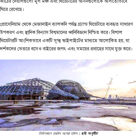
কাঠের দেয়ালগুলো মূল মঞ্চ এবং থিয়েটারের আসনগুলোকে আলতোভাবে
ঘিরে রেখেছে।
প্রোসেনিয়াম থেকে মেজানাইন ব্যালকনি পর্যন্ত গ্র্যান্ড থিয়েটারে ব্যবহৃত সাধারণ
উপকরণ এবং স্থানিক বিন্যাস বিশ্বমানের ধ্বনিবিজ্ঞান নিশ্চিত করে। বিশাল
থিয়েটারটি আংশিকভাবে একটি সূক্ষ্ম স্কাইলাইটের মাধ্যমে আলোকিত হয়, যা
দর্শকদের ভেতরে বসেও বাইরের জগৎ এবং সময়ের প্রবাহের সাথে যুক্ত করে।
নির্মাণকালে হারবিন অপেরা হাউস।
ছবি: সংগৃহীত