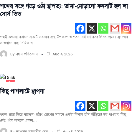
শব্দের সঙ্গে গড়ে ওঠা স্থাপত্য: তামা-মোড়ানো কনসার্ট হল লা
সোর্স ভিভ
শব্দই কখনো কখনো একটি ভবনের রূপ, উপকরণ ও গঠন নির্ধারণ করে দিতে পারে। ফ্রান্সের
এভিয়ানে সদ্য নির্মিত লা…
By
বন্ধন প্রতিবেদন
Aug 4, 2026
চিত্র
বিচিত্র
কিছু পাগলাটে স্থাপনা
সর্বশেষ
ধরুন, রাস্তা দিয়ে যাচ্ছেন- হঠাৎ চোখের সামনে একটা বিশাল হাঁস দাঁড়িয়ে! ভয় পাওয়ার কিছু
নেই, ওটা আসলে একটা…
By
কাওসার আবেদীন সেতু
Aug 3, 2026