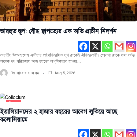
ভারহুত স্তূপ: বৌদ্ধ স্থাপত্যের এক অতি প্রাচীন নিদর্শন
ভারতীয় উপমহাদেশ এশীয়ার প্রাগৈতিহাসিক যুগ থেকেই ঐতিহ্যবাহী। ভোলগা থেকে গঙ্গা পর্যন্ত
অনেক পথ পরিক্রমায় আজ হয়তো আধুনিকতার হাওয়া…
By
সারোয়ার আলম
Aug 5, 2026
বিশ্ব
ঐতিহ্য
ইতালিয়ানদের ২ হাজার বছরের আবেগ লুকিয়ে আছে
কলোসিয়ামে
সর্বশেষ