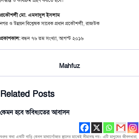
সিদ্ধান্ত ও কার্যক্রম গ্রহণ করতে হবে।
প্রকৌশলী মো. এমদাদুল ইসলাম
নগর ও উন্নয়ন বিশ্লেষক সাবেক প্রধান প্রকৌশলী, রাজউক
প্রকাশকাল:
বন্ধন ৭৬ তম সংখ্যা, আগস্ট ২০১৬
Mahfuz
Related Posts
কেমন হবে ভবিষ্যতের আবাসন
মূল
রচনা
সর্বশেষ
শুরুর কথা একটি বাড়ি কেবল মাথাগোঁজার স্থানের মাঝেই সীমাবদ্ধ নয়। এটি মানুষের জীবনধারা,