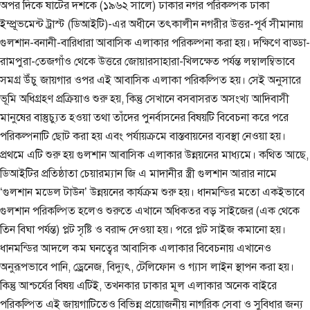
অপর দিকে ষাটের দশকে (১৯৬২ সালে) ঢাকার নগর পরিকল্পক ঢাকা
ইম্প্রূভমেন্ট ট্রাস্ট (ডিআইটি)-এর অধীনে তৎকালীন নগরীর উত্তর-পূর্ব সীমানায়
গুলশান-বনানী-বারিধারা আবাসিক এলাকার পরিকল্পনা করা হয়। দক্ষিণে বাড্ডা-
রামপুরা-তেজগাঁও থেকে উত্তরে জোয়ারসাহারা-খিলক্ষেত পর্যন্ত লম্বালম্বিভাবে
সমগ্র উঁচু জায়গার ওপর এই আবাসিক এলাকা পরিকল্পিত হয়। সেই অনুসারে
ভূমি অধিগ্রহণ প্রক্রিয়াও শুরু হয়, কিন্তু সেখানে বসবাসরত অসংখ্য আদিবাসী
মানুষের বাস্তুচ্যুত হওয়া তথা তাঁদের পুনর্বাসনের বিষয়টি বিবেচনা করে পরে
পরিকল্পনাটি ছোট করা হয় এবং পর্যায়ক্রমে বাস্তবায়নের ব্যবস্থা নেওয়া হয়।
প্রথমে এটি শুরু হয় গুলশান আবাসিক এলাকার উন্নয়নের মাধ্যমে। কথিত আছে,
ডিআইটির প্রতিষ্ঠাতা চেয়ারম্যান জি এ মাদানীর স্ত্রী গুলশান আরার নামে
‘গুলশান মডেল টাউন’ উন্নয়নের কার্যক্রম শুরু হয়। ধানমন্ডির মতো একইভাবে
গুলশান পরিকল্পিত হলেও শুরুতে এখানে অধিকতর বড় সাইজের (এক থেকে
তিন বিঘা পর্যন্ত) প্লট সৃষ্টি ও বরাদ্দ দেওয়া হয়। পরে প্লট সাইজ কমানো হয়।
ধানমন্ডির আদলে কম ঘনত্বের আবাসিক এলাকার বিবেচনায় এখানেও
অনুরূপভাবে পানি, ড্রেনেজ, বিদ্যুৎ, টেলিফোন ও গ্যাস লাইন স্থাপন করা হয়।
কিন্তু আশ্চর্যের বিষয় এটিই, তখনকার ঢাকার মূল এলাকার অনেক বাইরে
পরিকল্পিত এই জায়গাটিতেও বিভিন্ন প্রয়োজনীয় নাগরিক সেবা ও সুবিধার জন্য