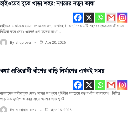
হাইওয়ের বুকে খাড়া শহর: নগরের নতুন ভাষা
মূল
রচনা
টপ-
পোস্ট
হাইওয়ে একদিকে যেমন চলাচলের জন্য অপরিহার্য, অন্যদিকে এটি শহরের ভেতরের জীবনকে
বিচ্ছিন্ন করে দেয়। এমনই এক দ্বন্দ্বের মধ্যে…
নগরায়ন
সর্বশেষ
By
shuprova
Apr 20, 2026
বন্যা প্রতিরোধী বাঁশের বাড়ি নির্মাণের এখনই সময়
মূল
রচনা
উদ্ভাবন
বাংলাদেশ নদীমাতৃক দেশ। সাগর উপকূলে পৃথিবীর সবচেয়ে বড় ব-দ্বীপ বাংলাদেশ। বিভিন্ন
নির্মাণ
প্রাকৃতিক দুর্যোগ ও বন্যা বাংলাদেশের জন্য খুবই…
কৌশল
নির্মাণে
By
সারোয়ার আলম
Apr 16, 2026
এগিয়ে
চলেছে
বিশ্ব