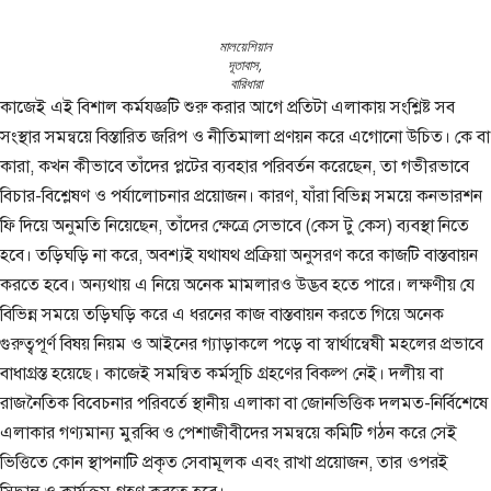
মালয়েশিয়ান
দূতাবাস,
বারিধারা
কাজেই এই বিশাল কর্মযজ্ঞটি শুরু করার আগে প্রতিটা এলাকায় সংশ্লিষ্ট সব
সংস্থার সমন্বয়ে বিস্তারিত জরিপ ও নীতিমালা প্রণয়ন করে এগোনো উচিত। কে বা
কারা, কখন কীভাবে তাঁদের প্লটের ব্যবহার পরিবর্তন করেছেন, তা গভীরভাবে
বিচার-বিশ্লেষণ ও পর্যালোচনার প্রয়োজন। কারণ, যাঁরা বিভিন্ন সময়ে কনভারশন
ফি দিয়ে অনুমতি নিয়েছেন, তাঁদের ক্ষেত্রে সেভাবে (কেস টু কেস) ব্যবস্থা নিতে
হবে। তড়িঘড়ি না করে, অবশ্যই যথাযথ প্রক্রিয়া অনুসরণ করে কাজটি বাস্তবায়ন
করতে হবে। অন্যথায় এ নিয়ে অনেক মামলারও উদ্ভব হতে পারে। লক্ষণীয় যে
বিভিন্ন সময়ে তড়িঘড়ি করে এ ধরনের কাজ বাস্তবায়ন করতে গিয়ে অনেক
গুরুত্বপূর্ণ বিষয় নিয়ম ও আইনের গ্যাড়াকলে পড়ে বা স্বার্থান্বেষী মহলের প্রভাবে
বাধাগ্রস্ত হয়েছে। কাজেই সমন্বিত কর্মসূচি গ্রহণের বিকল্প নেই। দলীয় বা
রাজনৈতিক বিবেচনার পরিবর্তে স্থানীয় এলাকা বা জোনভিত্তিক দলমত-নির্বিশেষে
এলাকার গণ্যমান্য মুরব্বি ও পেশাজীবীদের সমন্বয়ে কমিটি গঠন করে সেই
ভিত্তিতে কোন স্থাপনাটি প্রকৃত সেবামূলক এবং রাখা প্রয়োজন, তার ওপরই