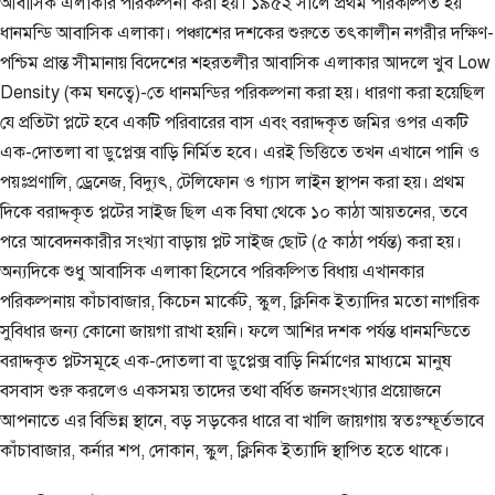
আবাসিক এলাকার পরিকল্পনা করা হয়। ১৯৫২ সালে প্রথম পরিকল্পিত হয়
ধানমন্ডি আবাসিক এলাকা। পঞ্চাশের দশকের শুরুতে তৎকালীন নগরীর দক্ষিণ-
পশ্চিম প্রান্ত সীমানায় বিদেশের শহরতলীর আবাসিক এলাকার আদলে খুব Low
Density (কম ঘনত্বে)-তে ধানমন্ডির পরিকল্পনা করা হয়। ধারণা করা হয়েছিল
যে প্রতিটা প্লটে হবে একটি পরিবারের বাস এবং বরাদ্দকৃত জমির ওপর একটি
এক-দোতলা বা ডুপ্লেক্স বাড়ি নির্মিত হবে। এরই ভিত্তিতে তখন এখানে পানি ও
পয়ঃপ্রণালি, ড্রেনেজ, বিদ্যুৎ, টেলিফোন ও গ্যাস লাইন স্থাপন করা হয়। প্রথম
দিকে বরাদ্দকৃত প্লটের সাইজ ছিল এক বিঘা থেকে ১০ কাঠা আয়তনের, তবে
পরে আবেদনকারীর সংখ্যা বাড়ায় প্লট সাইজ ছোট (৫ কাঠা পর্যন্ত) করা হয়।
অন্যদিকে শুধু আবাসিক এলাকা হিসেবে পরিকল্পিত বিধায় এখানকার
পরিকল্পনায় কাঁচাবাজার, কিচেন মার্কেট, স্কুল, ক্লিনিক ইত্যাদির মতো নাগরিক
সুবিধার জন্য কোনো জায়গা রাখা হয়নি। ফলে আশির দশক পর্যন্ত ধানমন্ডিতে
বরাদ্দকৃত প্লটসমূহে এক-দোতলা বা ডুপ্লেক্স বাড়ি নির্মাণের মাধ্যমে মানুষ
বসবাস শুরু করলেও একসময় তাদের তথা বর্ধিত জনসংখ্যার প্রয়োজনে
আপনাতে এর বিভিন্ন স্থানে, বড় সড়কের ধারে বা খালি জায়গায় স্বতঃস্ফূর্তভাবে
কাঁচাবাজার, কর্নার শপ, দোকান, স্কুল, ক্লিনিক ইত্যাদি স্থাপিত হতে থাকে।