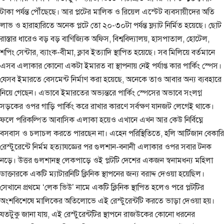
টাকা পর্যন্ত পৌঁছেছে। আর প্লটের মালিক ও রিয়েল এস্টেট ব্যবসায়ীদের অতি
লাভ ও হারাহারিতে অনেক প্লটে তো ২০-৩০টা পর্যন্ত ফ্ল্যাট নির্মিত হয়েছে। ছোট
রাস্তার ধারেও বড় বড় বাণিজ্যিক অফিস, বিশ্ববিদ্যালয়, হাসপাতাল, হোটেল,
শপিং সেন্টার, ব্যাংক-বীমা, ক্লাব ইত্যাদি স্থাপিত হয়েছে। সব মিলিয়ে বর্তমানে
এসব এলাকার কোনো একটা ইমারত বা স্থাপনায় নেই পর্যাপ্ত কার পার্কিং স্পেস।
যেসব ইমারতে বেসমেন্ট নির্মাণ করা হয়েছে, অনেকে তাও আবার অন্য ব্যবহারে
নিয়ে গেছেন। এভাবে ইমারতের অভ্যন্তরে পার্কিং স্পেসের অভাবে সংলগ্ন
সড়কের ওপর গাড়ি পার্কিং করে রাখার কারণে সর্বক্ষণ যানজট লেগেই থাকে।
ফলে পরিকল্পিত আবাসিক এলাকা হয়েও এখানে এখন আর কেউ নির্বিঘ্নে
বসবাস ও চলাচল করতে পারছেন না। এহেন পরিস্থিতিতে, হলি আর্টিজান বেকারি
রেস্টুরেন্টে নির্মম হত্যাযজ্ঞের পর গুলশান-বনানী এলাকার ওপর সবার টনক
নড়ে। উত্তর গুলশানস্থ লেকপাড়ে ওই প্লটটি দেশের একজন স্বনামধন্য মহিলা
ডাক্তারকে একটি ম্যাটারনিটি ক্লিনিক স্থাপনের জন্য বরাদ্দ দেওয়া হয়েছিল।
সেখানে প্রথমে ‘লেক ভিউ’ নামে একটি ক্লিনিক স্থাপিত হলেও পরে প্লটটির
অংশবিশেষে মালিকের অতিলোভে এই রেস্টুরেন্টটি করতে ভাড়া দেওয়া হয়।
যতটুকু জানা যায়, এই রেস্টুরেন্টটির স্থাপনে রাজউকের কোনো ধরনের