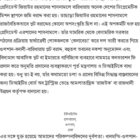
প্রেসিডেন্ট জিয়াউর রহমানের শাসনামলে বারিধারায় অনেক দেশের ডিপ্লেমেটিক
মিশন স্থাপনে জমি বরাদ্দ করা হয়। তাছাড়া জিয়াউর রহমানের শাসনামলে
রাজনৈতিকভাবে প্লট বরাদ্দের কোনো অপসংস্কৃতি ছিল না। এই অপকর্মটি শুরু হয়
প্রেসিডেন্ট এরশাদের শাসনামলে। তাঁর সামরিক থেকে বেসামরিক সরকার
গঠনের প্রক্রিয়ায় স্বার্থান্বেষী লোকজনকে ‘কেনাবেচা’ করে দল ভারী করতে গিয়ে
গুলশান-বনানী-বারিধারায় প্লট বরাদ্দ, বহুতল ভবনের নকশা অনুমোদন এবং
বিদ্যমান আবাসিক প্লট বা ইমারতে বাণিজ্যিক ব্যবহারে নামমাত্র কনভারশন ফি
প্রদান করে অনুমতি প্রদানের ব্যবস্থাকরণে পূর্ত মন্ত্রণালয় ও ডিআইটিকে বাধ্য
করা হয়। শুধু তা-ই নয়, তাঁর কথামতো চলা ও প্রদেয় বিভিন্ন সিদ্ধান্ত বাস্তবায়নের
জন্য ডিআইটির বোর্ড অব ট্রাস্ট্রিজ ভেঙে আমলাতান্ত্রিক ‘রাজউক’ বা রাজধানী
উন্নয়ন কর্তৃপক্ষ বানানো হয়।
ইউনাইটেড
হাসপাতাল,
গুলশান,
ঢাকা
এর সঙ্গে যুক্ত হয়েছে আমাদের পরিকল্পনাবিদদের দুর্বলতা। ধানমন্ডি-গুলশান-