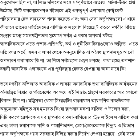
অনুমোদন ছিল না, যা লিজ দলিলের সঙ্গে সম্পূর্ণভাবে ব্যত্যয়। ঘটনা-উত্তর প্রশ্ন
উঠেছে, সিটি করপোরেশনও কীভাবে এই গুরুত্বপূর্ণ এলাকায় রেস্টুরেন্ট
পরিচালনার ট্রেড লাইসেন্স প্রদান করেছে এবং অন্য সেবা কর্তৃপক্ষগুলো এখানে
কীভাবে তাদের সার্ভিসেসের বাণিজ্যিক সংযোগ দিয়েছে? বাস্তবে নগরীর বিভিন্ন
সংস্থার মধ্যে সমন্বয়হীনতার সুযোগে সর্বত্র এ রকম অপকর্ম ঘটছে।
স্বাভাবিকভাবে এতে প্রভাব-প্রতিপত্তি, অর্থ ও দুর্নীতির বিষয়গুলোও জড়িত। এতে
সত্যিকার অর্থে, এসব এলাকা থেকে অননুমোদিত বা অবৈধ স্থাপনাসমূহ আদৌ
অপসারণ করা যাবে কি না, তা নিয়ে সর্বমহলে গুঞ্জন চলছে। কথা হচ্ছে গুলশান-
বনানী আবাসিক এলাকাকে এর পূর্বাবস্থায় ফেরত নেওয়া বা আনা যাবে কি!
তবে নগরীর অভিজাত আবাসিক এলাকায় অনাবাসিক তথা বাণিজ্যিক কার্যক্রমের
অনিয়ন্ত্রিত বিস্তার ও পরিবেশের অবক্ষয়ে এই সিদ্ধান্ত গ্রহণে সরকারের আর কোনো
বিকল্প ছিল না। মন্ত্রিসভা থেকে সিদ্ধান্তটির বাস্তবায়নে তাৎক্ষণিক রাজউককে
অনুমোদন-বহিভূত সব ইমারত কিংবা স্থাপনার নকশা বাতিল ও উচ্ছেদ করা,
সিটি করপোরেশনকে এসব স্থাপনার ব্যবসা-বাণিজ্যের ট্রেড লাইসেন্স বাতিল করা
এবং ঢাকা ওয়াসাকে পানি ও পয়োনিস্কাশন, ডেসা/ডেসকোকে বিদ্যুৎ ও তিতাস
গ্যাস কর্তৃপক্ষকে গ্যাস সরবরাহ বিচ্ছিন্ন করার নির্দেশ দেওয়া হয়েছে। সেই সঙ্গে