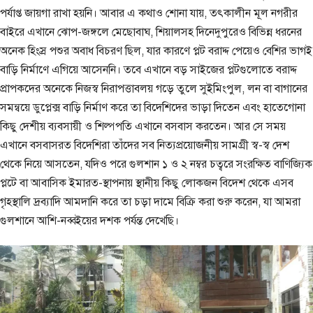
পর্যাপ্ত জায়গা রাখা হয়নি। আবার এ কথাও শোনা যায়, তৎকালীন মূল নগরীর
বাইরে এখানে ঝোপ-জঙ্গলে মেছোবাঘ, শিয়ালসহ দিনেদুপুরেও বিভিন্ন ধরনের
অনেক হিংস্র পশুর অবাধ বিচরণ ছিল, যার কারণে প্লট বরাদ্দ পেয়েও বেশির ভাগই
বাড়ি নির্মাণে এগিয়ে আসেননি। তবে এখানে বড় সাইজের প্লটগুলোতে বরাদ্দ
প্রাপকদের অনেকে নিজস্ব নিরাপত্তাবলয় গড়ে তুলে সুইমিংপুল, লন বা বাগানের
সমন্বয়ে ডুপ্লেক্স বাড়ি নির্মাণ করে তা বিদেশিদের ভাড়া দিতেন এবং হাতেগোনা
কিছু দেশীয় ব্যবসায়ী ও শিল্পপতি এখানে বসবাস করতেন। আর সে সময়
এখানে বসবাসরত বিদেশিরা তাঁদের সব নিত্যপ্রয়োজনীয় সামগ্রী স্ব-স্ব দেশ
থেকে নিয়ে আসতেন, যদিও পরে গুলশান ১ ও ২ নম্বর চত্বরে সংরক্ষিত বাণিজ্যিক
প্লটে বা আবাসিক ইমারত-স্থাপনায় স্থানীয় কিছু লোকজন বিদেশ থেকে এসব
গৃহস্থালি দ্রব্যাদি আমদানি করে তা চড়া দামে বিক্রি করা শুরু করেন, যা আমরা
গুলশানে আশি-নব্বইয়ের দশক পর্যন্ত দেখেছি।