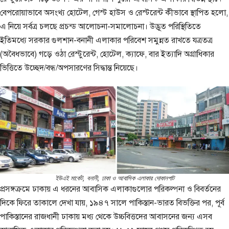
বেপরোয়াভাবে অসংখ্য হোটেল, গেস্ট হাউস ও রেস্টরেন্ট কীভাবে স্থাপিত হলো,
এ নিয়ে সর্বত্র চলছে প্রচন্ড আলোচনা-সমালোচনা। উদ্ভূত পরিস্থিতিতে
ইতিমধ্যে সরকার গুলশান-বনানী এলাকার পরিবেশ সমুন্নত রাখতে যত্রতত্র
(অবৈধভাবে) গড়ে ওঠা রেস্টুরেন্ট, হোটেল, ক্যাফে, বার ইত্যাদি অগ্রাধিকার
ভিত্তিতে উচ্ছেদ/বন্ধ/অপসারণের সিদ্ধান্ত নিয়েছে।
ইউএই মার্কেট, বনানী, ঢাকা ও আবাসিক এলাকার দোকানপাট
প্রসঙ্গক্রমে ঢাকায় এ ধরনের আবাসিক এলাকাগুলোর পরিকল্পনা ও বিবর্তনের
দিকে ফিরে তাকালে দেখা যায়, ১৯৪৭ সালে পাকিস্তান-ভারত বিভক্তির পর, পূর্ব
পাকিস্তানের রাজধানী ঢাকায় মধ্য থেকে উচ্চবিত্তদের আবাসনের জন্য এসব