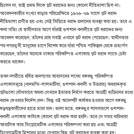
ছিলেন না, তাই প্রথম দিকে প্লট বরাদ্দের জন্য কোনো নীতিমালা ছিল না।
আবেদনকারীর সংখ্যা বাড়ার পরিপ্রেক্ষিতে ১৯৬৮-৬৯ সালে প্লট বরাদ্দ
নীতিমালা প্রণীত হয় এবং সেই ভিত্তিতে বরাদ্দ প্রদানের ব্যবস্থা করা হয়। তবে এ
কথা সত্যি যে স্বাধীনতার আগে যাঁরাই গুলশান-বনানীতে প্লট বরাদ্দের জন্য
আবেদন করেছেন, তাঁদের প্রায় সবাই এখানে প্লট বরাদ্দ পেয়েছেন। স্বাধীনতার
পর নগরমুখী মানুষের চাপে বিশেষ করে যাঁরা পশ্চিম পাকিস্তান থেকে প্রত্যর্পণ
করেছেন, তাঁদের অনেকে ঢাকার পরিকল্পিত এলাকায় প্লট বরাদ্দ লাভে চেষ্টা
করতে থাকেন।
তখন নগরীতে বর্ধিত জনগণের আবাসনের লক্ষ্যে বঙ্গবন্ধু পরিকল্পিত
এলাকাসমূহে (ধানমন্ডি-লালমাটিয়া, গুলশান-বনানী ও উত্তরায়) অবরাদ্দকৃত
প্লটগুলো যৌথভাবে অথবা সেখানে ইমারত নির্মাণ করতে আগ্রহী ব্যক্তিদের মধ্যে
বরাদ্দ দেওয়ার নির্দেশ দেন। কিন্তু ওই আদেশটি কার্যকর হওয়ার আগে বঙ্গবন্ধু
ষড়যন্ত্রকারীদের হাতে মারা যান। জানা মতে, বঙ্গবন্ধুর শাসনামলে গুলশান-
বনানী এলাকায় কাউকে কোনো প্লট বরাদ্দ করা হয়নি। তবে সে সময় বারিধারা
আবাসিক কাম ডিপ্লোমেটিক এলাকার পরিকল্পনা করা হয় এবং আগ্রহী
ডিপ্লোমেটিক মিশনের মধ্যে সেখানে কিছু প্লট বরাদ্দের ব্যবস্থা করা হয়।