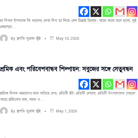
রচনা
সর্বশেষ
মা দিবস উপলক্ষে কি ধরনের লেখা দিব তা নিয়ে বেশ চিন্তাই ছিলাম। সাথে সাথে মনে হলো, দুই
প্রজন্মের…
By
স্থপতি সুপ্রভা জুঁই
May 10, 2026
শ্রমিক এবং পরিবেশবান্ধব শিল্পায়ন: সবুজের সঙ্গে সেতুবন্ধন
মূল
রচনা
টপ-
পোস্ট
শ্রমিক দিবস আমাদের মনে করিয়ে দেয়, প্রতিটি ইট, প্রতিটি দেয়াল, প্রতিটি উৎপাদনের পেছনে
আছে শ্রমিকের ঘাম, সময় ও…
By
স্থপতি সুপ্রভা জুঁই
May 1, 2026