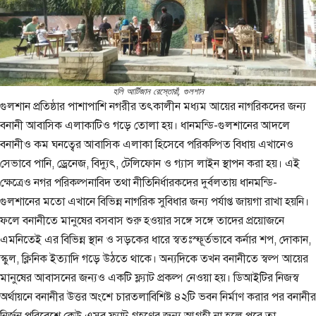
হলি আর্টিজান রেস্তোরাঁ, গুলশান
গুলশান প্রতিষ্ঠার পাশাপাশি নগরীর তৎকালীন মধ্যম আয়ের নাগরিকদের জন্য
বনানী আবাসিক এলাকাটিও গড়ে তোলা হয়। ধানমন্ডি-গুলশানের আদলে
বনানীও কম ঘনত্বের আবাসিক এলাকা হিসেবে পরিকল্পিত বিধায় এখানেও
সেভাবে পানি, ড্রেনেজ, বিদ্যুৎ, টেলিফোন ও গ্যাস লাইন স্থাপন করা হয়। এই
ক্ষেত্রেও নগর পরিকল্পনাবিদ তথা নীতিনির্ধারকদের দুর্বলতায় ধানমন্ডি-
গুলশানের মতো এখানে বিভিন্ন নাগরিক সুবিধার জন্য পর্যাপ্ত জায়গা রাখা হয়নি।
ফলে বনানীতে মানুষের বসবাস শুরু হওয়ার সঙ্গে সঙ্গে তাদের প্রয়োজনে
এমনিতেই এর বিভিন্ন স্থান ও সড়কের ধারে স্বতঃস্ফূর্তভাবে কর্নার শপ, দোকান,
স্কুল, ক্লিনিক ইত্যাদি গড়ে উঠতে থাকে। অন্যদিকে তখন বনানীতে স্বল্প আয়ের
মানুষের আবাসনের জন্যও একটি ফ্ল্যাট প্রকল্প নেওয়া হয়। ডিআইটির নিজস্ব
অর্থায়নে বনানীর উত্তর অংশে চারতলাবিশিষ্ট ৪২টি ভবন নির্মাণ করার পর বনানীর