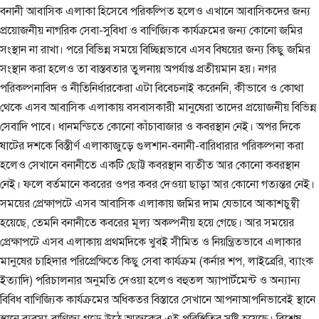
বনানী আবাসিক এলাকা হিসেবে পরিকল্পিত হলেও এখানে আবাসিকদের জন্য
প্রয়োজনীয় নাগরিক সেবা-সুবিধা ও বাণিজ্যিক কার্যক্রমের জন্য কোনো জমির
সংস্থান না রাখা। পরে বিভিন্ন সময়ে বিচ্ছিন্নভাবে এসব বিষয়ের জন্য কিছু জমির
সংস্থান করা হলেও তা বাস্তবতার তুলনায় অপর্যাপ্ত প্রতীয়মান হয়। নগর
পরিকল্পনাবিদ ও নীতিনির্ধারকেরা এটা বিবেচনাই করেননি, কীভাবে ও কোথা
থেকে এসব আবাসিক এলাকায় বসবাসকারী মানুষেরা তাদের প্রয়োজনীয় বিভিন্ন
সেবাদি পাবে। ধানমন্ডিতে কোনো কাঁচাবাজার ও কবরস্থান নেই। অপর দিকে
ষাটের দশকে বিস্তীর্ণ এলাকাজুড়ে গুলশান-বনানী-বারিধারার পরিকল্পনা করা
হলেও সেখানে বনানীতে একটি ছোট্ট কবরস্থান ব্যতীত আর কোনো কবরস্থান
নেই। ফলে বর্তমানে কবরের ওপর কবর দেওয়া ছাড়া আর কোনো গত্যন্তর নেই।
সময়ের প্রেক্ষাপটে এসব আবাসিক এলাকায় জমির দাম যেভাবে আকাশচুম্বী
হয়েছে, তেমনি বনানীতে কবরের মূল্য অকল্পনীয় হয়ে গেছে। আর সময়ের
প্রেক্ষাপটে এসব এলাকায় প্রথমদিকে খুবই সীমিত ও নিয়ন্ত্রিতভাবে এলাকার
মানুষের চাহিদার পরিপ্রেক্ষিতে কিছু সেবা কার্যক্রম (কর্নার শপ, লাইব্রেরি, ব্যাংক
ইত্যাদি) পরিচালনার অনুমতি দেওয়া হলেও বহুতল অ্যাপার্টমেন্ট ও অন্যান্য
বিবিধ বাণিজ্যিক কার্যক্রমের অধিকতর বিস্তারে সেখানে আপনাআপনিভাবেই স্থানে
স্থানে ব্যবসা-বাণিজ্য গড়ে উঠে আজকের এই পরিস্থিতির সৃষ্টি হয়েছে। বিশেষ