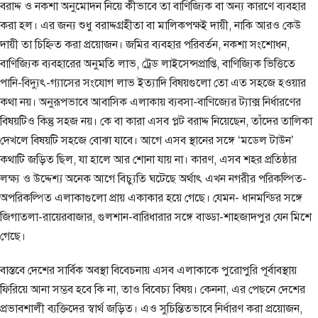
বরাদ্দ ও নকশা অনুমোদন নিয়ে কীভাবে তা বাণিজ্যিক বা অন্য কারণে ব্যবহার
করা হল। এর জন্য শুধু বরাদ্দগ্রহীতা বা মালিকপক্ষই দায়ী, নাকি আরও কেউ
দায়ী তা চিহ্নিত করা প্রয়োজন। জমির ব্যবহার পরিবর্তন, নকশা সংশোধন,
বাণিজ্যিক ব্যবহারের অনুমতি লাভ, ট্রেড লাইসেন্সপ্রাপ্তি, বাণিজ্যিক ভিত্তিতে
পানি-বিদ্যুৎ-গ্যাসের সংযোগ লাভ ইত্যাদি বিষয়গুলো তো এত সহজে হওয়ার
কথা নয়। অনুরূপভাবে আবাসিক এলাকায় ব্যবসা-বাণিজ্যের ট্যাক্স নির্ধারণের
বিষয়টিও কিন্তু সহজ নয়। কে বা কারা এসব প্লট বরাদ্দ নিয়েছেন, তাঁদের তালিকা
দেখলে বিষয়টি সহজে বোঝা যাবে। আগে এসব স্থানের সঙ্গে ‘মডেল টাউন’
কথাটি জড়িত ছিল, যা হালে আর শোনা যায় না। কারণ, এসব শহর প্রতিষ্ঠার
লক্ষ্য ও উদ্দেশ্য অনেক আগে বিচ্যুতি ঘটেছে অর্থাৎ এখন নগরীর পরিকল্পিত-
অপরিকল্পিত এলাকাগুলো প্রায় একাকার হয়ে গেছে। যেমন- ধানমন্ডির সঙ্গে
জিগাতলা-রায়েরবাজার, গুলশান-বারিধারার সঙ্গে বাড্ডা-শাহজাদপুর যেন মিশে
গেছে।
বাস্তবে দেশের সার্বিক অবস্থা বিবেচনায় এসব এলাকাকে পুরোপুরি পূর্বাবস্থায়
ফিরিয়ে আনা সম্ভব হবে কি না, তাও বিবেচ্য বিষয়। কেননা, এর পেছনে দেশের
প্রভাবশালী ব্যক্তিদের স্বার্থ জড়িত। এও সুচিন্তিতভাবে নির্ধারণ করা প্রয়োজন,