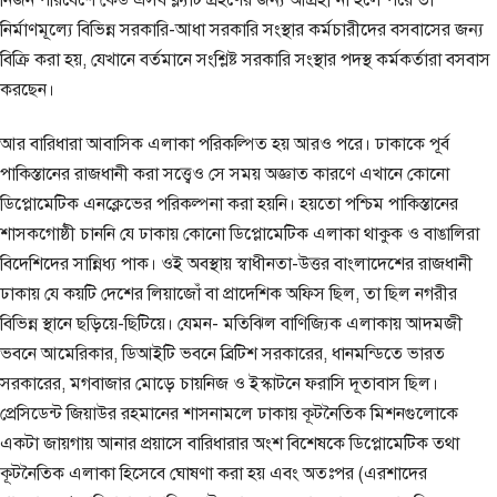
নির্জন পরিবেশে কেউ এসব ফ্ল্যাট গ্রহণের জন্য আগ্রহী না হলে পরে তা
নির্মাণমূল্যে বিভিন্ন সরকারি-আধা সরকারি সংস্থার কর্মচারীদের বসবাসের জন্য
বিক্রি করা হয়, যেখানে বর্তমানে সংশ্লিষ্ট সরকারি সংস্থার পদস্থ কর্মকর্তারা বসবাস
করছেন।
আর বারিধারা আবাসিক এলাকা পরিকল্পিত হয় আরও পরে। ঢাকাকে পূর্ব
পাকিস্তানের রাজধানী করা সত্ত্বেও সে সময় অজ্ঞাত কারণে এখানে কোনো
ডিপ্লোমেটিক এনক্লেভের পরিকল্পনা করা হয়নি। হয়তো পশ্চিম পাকিস্তানের
শাসকগোষ্ঠী চাননি যে ঢাকায় কোনো ডিপ্লোমেটিক এলাকা থাকুক ও বাঙালিরা
বিদেশিদের সান্নিধ্য পাক। ওই অবস্থায় স্বাধীনতা-উত্তর বাংলাদেশের রাজধানী
ঢাকায় যে কয়টি দেশের লিয়াজোঁ বা প্রাদেশিক অফিস ছিল, তা ছিল নগরীর
বিভিন্ন স্থানে ছড়িয়ে-ছিটিয়ে। যেমন- মতিঝিল বাণিজ্যিক এলাকায় আদমজী
ভবনে আমেরিকার, ডিআইটি ভবনে ব্রিটিশ সরকারের, ধানমন্ডিতে ভারত
সরকারের, মগবাজার মোড়ে চায়নিজ ও ইস্কাটনে ফরাসি দূতাবাস ছিল।
প্রেসিডেন্ট জিয়াউর রহমানের শাসনামলে ঢাকায় কূটনৈতিক মিশনগুলোকে
একটা জায়গায় আনার প্রয়াসে বারিধারার অংশ বিশেষকে ডিপ্লোমেটিক তথা
কূটনৈতিক এলাকা হিসেবে ঘোষণা করা হয় এবং অতঃপর (এরশাদের