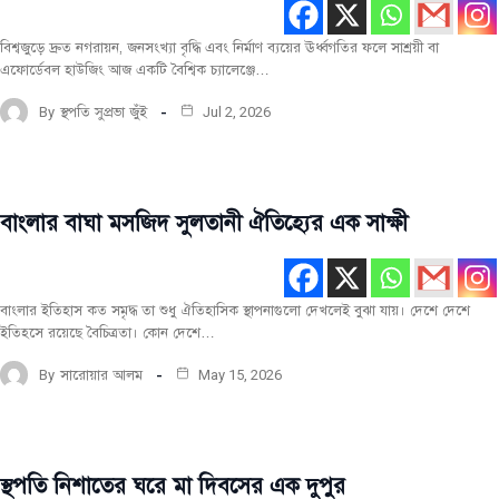
সর্বশেষ
বিশ্বজুড়ে দ্রুত নগরায়ন, জনসংখ্যা বৃদ্ধি এবং নির্মাণ ব্যয়ের ঊর্ধ্বগতির ফলে সাশ্রয়ী বা
এফোর্ডেবল হাউজিং আজ একটি বৈশ্বিক চ্যালেঞ্জে…
By
স্থপতি সুপ্রভা জুঁই
Jul 2, 2026
বাংলার বাঘা মসজিদ সুলতানী ঐতিহ্যের এক সাক্ষী
টপ-পোস্ট
দেশীয়
ঐতিহ্যবাহী
স্থাপনা
বাংলার ইতিহাস কত সমৃদ্ধ তা শুধু ঐতিহাসিক স্থাপনাগুলো দেখলেই বুঝা যায়। দেশে দেশে
ইতিহসে রয়েছে বৈচিত্রতা। কোন দেশে…
মূল রচনা
By
সারোয়ার আলম
May 15, 2026
স্থপতি নিশাতের ঘরে মা দিবসের এক দুপুর
মূল