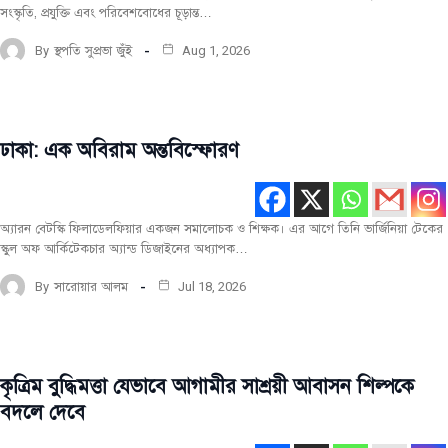
সংস্কৃতি, প্রযুক্তি এবং পরিবেশবোধের চূড়ান্ত…
By
স্থপতি সুপ্রভা জুঁই
Aug 1, 2026
ঢাকা: এক অবিরাম অন্তবিস্ফোরণ
মূল
রচনা
সর্বশেষ
অ্যারন বেটস্কি ফিলাডেলফিয়ার একজন সমালোচক ও শিক্ষক। এর আগে তিনি ভার্জিনিয়া টেকের
স্কুল অফ আর্কিটেকচার অ্যান্ড ডিজাইনের অধ্যাপক…
By
সারোয়ার আলম
Jul 18, 2026
কৃত্রিম বুদ্ধিমত্তা যেভাবে আগামীর সাশ্রয়ী আবাসন শিল্পকে
মূল
রচনা
বদলে দেবে
ফোকাস