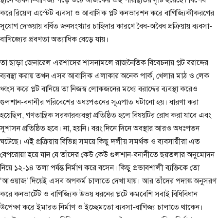
করে রিয়েল এস্টেট ব্যবসা ও আবাসিক প্লট কনভারশন করে বাণিজ্যিকীকরণের
সুযোগ দেওয়ায় বর্ধিত জনসংখ্যার চাহিদার কারণে বৈধ-অবৈধ প্রক্রিয়ায় ব্যবসা-
বাণিজ্যের প্রবণতা অত্যাধিক বেড়ে যায়।
তা ছাড়া জেনারেল এরশাদের শাসনামলে রাজনৈতিক বিবেচনায় প্লট বরাদ্দের
ব্যবস্থা করায় তখন এসব আবাসিক এলাকার অনেক পার্ক, খেলার মাঠ ও লেক
ধ্বংস করে প্লট বানিয়ে তা নিজস্ব লোকজনের মধ্যে বরাদ্দের ব্যবস্থা করেও
গুলশান-বনানীর পরিবেশের অধঃপতনের সূত্রপাত ঘটানো হয়। ধারণা করা
হয়েছিল, গণতান্ত্রিক সরকারব্যবস্থা প্রতিষ্ঠিত হলে বিষয়টির রোধ করা যাবে এবং
সুশাসন প্রতিষ্ঠিত হবে। না, হয়নি। বরং দিনে দিনে অবস্থার আরও অধঃপতন
ঘটেছে। এই প্রক্রিয়ায় বিভিন্ন সময়ে কিছু দলীয় সমর্থক ও ব্যবসায়ীরা এত
বেপরোয়া হয়ে যান যে তাঁদের কেউ কেউ গুলশান-বনানীতে ছয়তলার অনুমোদন
নিয়ে ১২-১৪ তলা পর্যন্ত নির্মাণ করে বসেন। কিছু প্রভাবশালী ব্যক্তিকে তো
‘আওয়াজ’ দিয়েই এসব অপকর্ম চালাতে দেখা যায়। আর তাঁদের পদাঙ্ক অনুসরণ
করে কনভার্টেট ও বাণিজ্যিক উভয় ধরনের প্লটে কমবেশি সবাই বিধিবিধান
উপেক্ষা করে ইমারত নির্মাণ ও ইচ্ছেমতো ব্যবসা-বাণিজ্য চালাতে থাকেন।