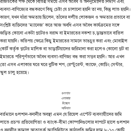
রাজউকের পক্ষ থেকে বিভিন্ন সময়ে এসব অবৈধ ও অননুমোদিত নির্মাণ এবং
ব্যবসা-বাণিজ্যের বন্ধকরণে কিছু চেষ্টা যে চালানো হয়নি তা নয়, কিন্তু লাভ হয়নি।
কারণ, যখন যাঁরা ক্ষমতায় ছিলেন, তাঁদের দলীয় লোকজন ও ক্ষমতার প্রভাবে বা
সংশ্লিষ্ট ব্যক্তিদের ‘ম্যানেজ’ করে আজ অবধি এসব অবৈধ কার্যক্রমের সঙ্গে
জড়িত কোনো একটা প্লটেরও বরাদ্দ বা ইমারতের নকশা চ‚ড়ান্তভাবে বাতিল
করা যায়নি। কতিপয় ক্ষেত্রে কিছু ইমারতের সামনে ভাঙচুর করা এবং মোবাইল
কোর্ট কর্তৃক প্লটের মালিক বা ভাড়াটিয়াদের জরিমানা করা হলেও কোনো প্লট বা
ইমারতে পরিপূর্ণভাবে অবৈধ ব্যবসা-বাণিজ্য বন্ধ করা সম্ভব হয়নি। আর এখন
তো এসব এলাকার ঘরে ঘরে বুটিক শপ, রেস্টুরেন্ট, ক্যাফে, কোচিং সেন্টার,
স্কুল চালু হয়েছে।
গুলশান
এলাকায়
উচ্ছেদ
অভিযান
বর্তমানে গুলশান-বনানীর অবস্থা এমন যে রিয়েল এস্টেট ব্যবসায়ীদের জমি
লাভে প্রচন্ড প্রতিযোগিতা ও ব্যাংক-বীমা কোম্পানিগুলোর দাপটে হালে গুলশান
ও বনানীর কামাল আতাতুর্ক অ্যাভিনিউতে কাঠাপ্রতি জমির দাম ৮-১০ কোটি