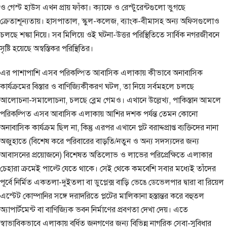
ও গেস্ট হাউস এখন প্রায় ফাঁকা। ক্যাফে ও রেস্টুরেন্টগুলো ভুগছে
ক্রেতাশূন্যতায়। হাসপাতাল, স্কুল-কলেজ, ব্যাংক-বীমাসহ অন্য অফিসগুলোও
চলছে শঙ্কা নিয়ে। সব মিলিয়ে ওই ঘটনা-উত্তর পরিস্থিতিতে সার্বিক নগরজীবনে
সৃষ্টি হয়েছে অস্বস্তিকর পরিস্থিতির।
এর পাশাপাশি এসব পরিকল্পিত আবাসিক এলাকায় কীভাবে অনাবাসিক
কার্যক্রমের বিস্তার ও বাণিজ্যিকীকরণ ঘটল, তা নিয়ে সর্বমহলে চলছে
আলোচনা-সমালোচনা, চলছে ব্লেম গেমও। এখানে উল্লেখ্য, পাকিস্তান আমলে
পরিকল্পিত এসব আবাসিক এলাকায় আশির দশক পর্যন্ত তেমন কোনো
অনাবাসিক কার্যক্রম ছিল না, কিন্তু এরপর এখানে প্লট বরাদ্দপ্রাপ্ত ব্যক্তিদের নানা
অজুহাতে (বিশেষ করে পরিবারের বাড়তি/নতুন ও অন্য সদস্যদের জন্য
আবাসনের প্রয়োজনে) বিশেষত অতিলোভ ও লাভের পরিপ্রেক্ষিতে এলাকার
চেহারা ক্রমেই পাল্টে যেতে থাকে। সেই থেকে কমবেশি সবার মধ্যেই তাঁদের
পূর্বে নির্মিত একতলা-দুইতলা বা ডুপ্লেক্স বাড়ি ভেঙে ডেভেলপার দ্বারা বা রিয়েল
এস্টেট কোম্পানির সঙ্গে দরাদরিতে প্লটের মালিকানা হস্তান্তর করে বহুতল
অ্যাপার্টমেন্ট বা বাণিজ্যিক ভবন নির্মাণের প্রবণতা দেখা দেয়। এতে
স্বাভাবিকভাবে এলাকায় বর্ধিত জনগণের জন্য বিভিন্ন নাগরিক সেবা-সুবিধার