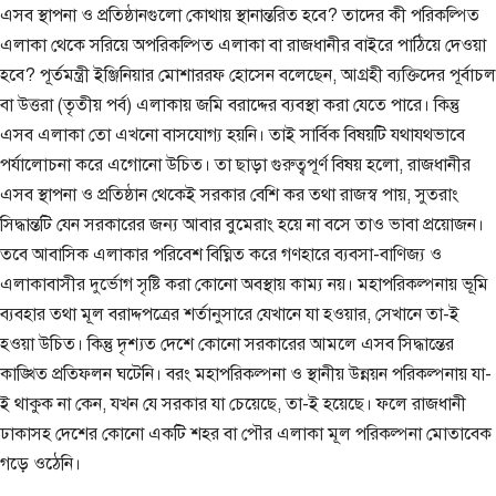
এসব স্থাপনা ও প্রতিষ্ঠানগুলো কোথায় স্থানান্তরিত হবে? তাদের কী পরিকল্পিত
এলাকা থেকে সরিয়ে অপরিকল্পিত এলাকা বা রাজধানীর বাইরে পাঠিয়ে দেওয়া
হবে? পূর্তমন্ত্রী ইঞ্জিনিয়ার মোশাররফ হোসেন বলেছেন, আগ্রহী ব্যক্তিদের পূর্বাচল
বা উত্তরা (তৃতীয় পর্ব) এলাকায় জমি বরাদ্দের ব্যবস্থা করা যেতে পারে। কিন্তু
এসব এলাকা তো এখনো বাসযোগ্য হয়নি। তাই সার্বিক বিষয়টি যথাযথভাবে
পর্যালোচনা করে এগোনো উচিত। তা ছাড়া গুরুত্বপূর্ণ বিষয় হলো, রাজধানীর
এসব স্থাপনা ও প্রতিষ্ঠান থেকেই সরকার বেশি কর তথা রাজস্ব পায়, সুতরাং
সিদ্ধান্তটি যেন সরকারের জন্য আবার বুমেরাং হয়ে না বসে তাও ভাবা প্রয়োজন।
তবে আবাসিক এলাকার পরিবেশ বিঘ্নিত করে গণহারে ব্যবসা-বাণিজ্য ও
এলাকাবাসীর দুর্ভোগ সৃষ্টি করা কোনো অবস্থায় কাম্য নয়। মহাপরিকল্পনায় ভূমি
ব্যবহার তথা মূল বরাদ্দপত্রের শর্তানুসারে যেখানে যা হওয়ার, সেখানে তা-ই
হওয়া উচিত। কিন্তু দৃশ্যত দেশে কোনো সরকারের আমলে এসব সিদ্ধান্তের
কাঙ্খিত প্রতিফলন ঘটেনি। বরং মহাপরিকল্পনা ও স্থানীয় উন্নয়ন পরিকল্পনায় যা-
ই থাকুক না কেন, যখন যে সরকার যা চেয়েছে, তা-ই হয়েছে। ফলে রাজধানী
ঢাকাসহ দেশের কোনো একটি শহর বা পৌর এলাকা মূল পরিকল্পনা মোতাবেক
গড়ে ওঠেনি।