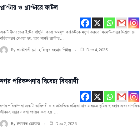
প্লাস্টার ও প্লাস্টারে ফাটল
নির্মাণ
তথ্য
একটি ইমারতের ইটের গাঁথুনি কিংবা অমসৃণ কংক্রিটকে মসৃণ করতে সিমেন্ট-বালুর মিশ্রণে যে
বহিরাবরণ দেওয়া হয়, তার নামই প্লাস্টার…
By
প্রকৌশলী মো. হাফিজুর রহমান পিইঞ্জ
Dec 4, 2025
নগর পরিকল্পনায় বিবেচ্য বিষয়াদী
নির্মাণ
তথ্য
নগর পরিকল্পনা একটি কারিগরী ও রাজনৈতিক প্রক্রিয়া যার মাধ্যমে ভূমির ব্যবহার এবং নাগরিক
জীবনব্যবস্থার নকশা প্রণয়ন করা হয়।…
By
ইরফাত তোয়াজ
Dec 2, 2025