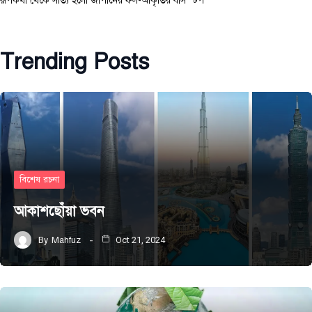
রূপকথা থেকে সত্যি হলো জাপানের ফল-আকৃতির বাস স্টপ
Trending Posts
বিশেষ রচনা
আকাশছোঁয়া ভবন
By
Mahfuz
Oct 21, 2024