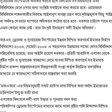
স্যুয়ারেজ সিস্টেমকে কার্যকর করতে হলে বিদ্যমান সব নিয়মনীতি এবং
বিধিনিষেধ মেনে চলার জন্য সংশ্লিষ্ট সবাইকে বাধ্য করতে হবে। প্রয়োজনে
বিধিবিধান লঙ্ঘনকারীর বিরুদ্ধে আইনানুগ ব্যবস্থা গ্রহণ করে দৃষ্টান্তমূলক কিছু শাস্তি
বা অর্থদণ্ড দেওয়ার ব্যাপারে অধিকতর কঠোর হতে হবে। সরকার চাইলে পারে না
এমন কোনো কাজ নেই। তার উৎকৃষ্ট উদাহরণ ‘নদী উদ্ধার অভিযান’।
অতএব, ড্রেনেজ ও স্যুয়ারেজ সিস্টেমের উন্নয়ন নিশ্চিত করণার্থে ইমারত নির্মাণ
বিধিমালা-২০০৬, গেজেট-২০০৮ এ শহর/নগর উন্নয়নের লক্ষ্যে যেসব বিধিবিধান
সন্নিবেশিত হয়েছে, তার আইনি প্রয়োগ দরকার। প্রতিটি আবাসিক এলাকা থেকে
বৃষ্টির পানি ও স্যুয়ারেজ স্বাচ্ছন্দ্যে নেমে যাওয়া নিশ্চিত করণার্থে সব ইমারত
নির্মাণ প্রকল্প বাস্তবায়নকালে নিয়ন্ত্রণকারী সংস্থা কর্তৃক নিয়মিত তদারকির
মাধ্যমে যে কাজগুলো সঠিকভাবে বাস্তবায়ন করা জরুরি:
‘মফএআর’-এর নিয়মানুযায়ী সফ্ট গ্রাউন্ড রাখা নিশ্চিত করা অর্থাৎ ইমারতের
চারিপাশে উন্মুক্ত মাটি রাখা
এলাকায় বিদ্যমান নদী-খাল উদ্ধার ও পুনরায় খনন করা
পরিকল্পিত ড্রেনেজ সিস্টেমের মাধ্যমে জমে থাকা বৃষ্টির পানি নিষ্কাশন নিশ্চিত