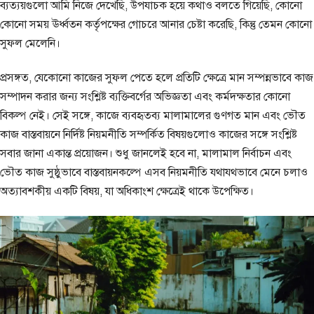
ব্যত্যয়গুলো আমি নিজে দেখেছি, উপযাচক হয়ে কথাও বলতে গিয়েছি, কোনো
কোনো সময় ঊর্ধ্বতন কর্তৃপক্ষের গোচরে আনার চেষ্টা করেছি, কিন্তু তেমন কোনো
সুফল মেলেনি।
প্রসঙ্গত, যেকোনো কাজের সুফল পেতে হলে প্রতিটি ক্ষেত্রে মান সম্পন্নভাবে কাজ
সম্পাদন করার জন্য সংশ্লিষ্ট ব্যক্তিবর্গের অভিজ্ঞতা এবং কর্মদক্ষতার কোনো
বিকল্প নেই। সেই সঙ্গে, কাজে ব্যবহৃতব্য মালামালের গুণগত মান এবং ভৌত
কাজ বাস্তবায়নে নির্দিষ্ট নিয়মনীতি সম্পর্কিত বিষয়গুলোও কাজের সঙ্গে সংশ্লিষ্ট
সবার জানা একান্ত প্রয়োজন। শুধু জানলেই হবে না, মালামাল নির্বাচন এবং
ভৌত কাজ সুষ্ঠুভাবে বাস্তবায়নকল্পে এসব নিয়মনীতি যথাযথভাবে মেনে চলাও
অত্যাবশকীয় একটি বিষয়, যা অধিকাংশ ক্ষেত্রেই থাকে উপেক্ষিত।