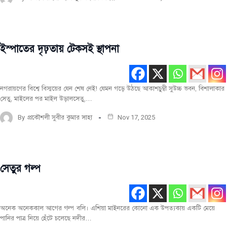
ইস্পাতের দৃঢ়তায় টেকসই স্থাপনা
নির্মাণ
তথ্য
নগরায়ণের বিশ্বে বিস্ময়ের যেন শেষ নেই! যেমন গড়ে উঠছে আকাশচুম্বী সুউচ্চ ভবন, বিশালাকার
সেতু, মাইলের পর মাইল উড়ালসেতু,…
By
প্রকৌশলী সুবীর কুমার সাহা
Nov 17, 2025
সেতুর গল্প
নির্মাণ
তথ্য
অনেক অনেককাল আগের গল্প বলি। এশিয়া মাইনরের কোনো এক উপত্যকায় একটি মেয়ে
পানির পাত্র নিয়ে হেঁটে চলেছে নদীর…