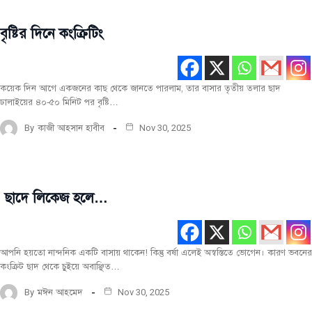
বৃষ্টির দিনে কংক্রিটিং
নির্মাণ
তথ্য
কয়েক দিন আগে একজনের কাছ থেকে জানতে পারলাম, তার বাসার তৃতীয় তলার ছাদ
ঢালাইয়ের ৪০-৫০ মিনিট পর বৃষ্টি…
By
কাজী আহসান হাবীব
Nov 30, 2025
ছাদে লিকেজ হলে…
নির্মাণ
কৌশল
নির্মাণ
তথ্য
আপনি হয়তো নান্দনিক একটি বাসায় থাকেন! কিন্তু বর্ষা এলেই অস্বস্তিতে ভোগেন। কারণ ভবনের
কংক্রিট ছাদ থেকে চুইয়ে অবাঞ্ছিত…
By
মঈন আহমেদ
Nov 30, 2025