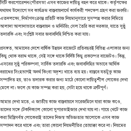
সিটি করপোরেশন/পৌরসভা এসব কাজের দায়িত্ব বহন করে থাকে। কর্তৃপক্ষের
যথাযথ উদ্যোগে সব কার্যক্রম বাস্তবায়নার্থে কার্যকরী পদক্ষেপ গ্রহণ করা জরুরি।
এতদলক্ষ্যে, নির্মাণসংক্রান্ত প্রতিটি কাজ নিয়মানুসারে সুসম্পন্ন করার নিমিত্তে
আলাদা আলাদাভাবে বাস্তবায়ন ও মনিটরিং সেল তৈরি করা দরকার, যাতে সুষ্ঠু
তদারকি এবং সংশ্লিষ্ট সবার জবাবদিহি নিশ্চিত করা যায়।
প্রসঙ্গত, আমাদের দেশে বার্ষিক উন্নয়ন বাজেটে প্রতিবছরই বিভিন্ন এলাকার জন্য
কিছু থোক বরাদ্দ থাকে, সেই সঙ্গে থাকে নির্দিষ্ট কিছু প্রকল্পের বাজেটও। কিন্তু,
এসবের সুষ্ঠু পরিকল্পনা, সার্বিক তদারকি এবং জবাবদিহির অভাবে আর্থিক
বরাদ্দের সিংহভাগই অনর্থ কিংবা অদৃশ্য খাতে ব্যয় হয়। বাস্তবে যতটুকু কাজ
সম্পাদিত হয়, তাও তদারক করার জন্য মাঠে কোনো দায়িত্বশীল লোকের দেখা
মেলে না। ফলে যে কাজ সম্পন্ন করা হয়, সেটা হয়ে থাকে ত্রুটিপূর্ণ।
আমার দেখা মতে, এ জাতীয় কাজ বাস্তবায়নে সরেজমিনে যারা কাজ কওে,
তাদের সঙ্গে টেকনিক্যাল কোনো সুপারভাইজার দেখা যায় না। গায়ে খেটে কাজ
করা মিস্ত্রিসর্বস্ব লোকেরাই তাদের নিজস্ব অভিজ্ঞতার আলোকে এসব কাজ
সম্পাদন করে থাকে এবং তারা কোনো নিয়মনীতির তোয়াক্কা করে না। নিয়মের