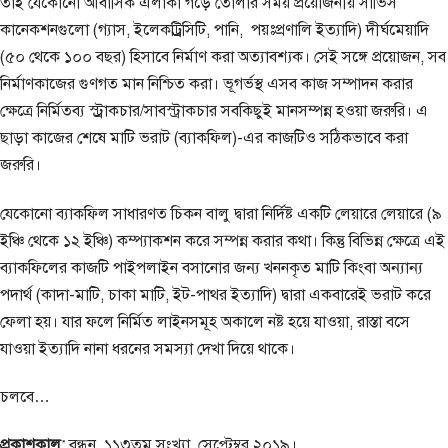
তাই যেকোনো আবাসিক এলাকা গড়ে তোলার সময় প্রয়োজনীয় সার্ভিস
কানেকশনগুলো (গ্যাস, ইলেকট্র্রিসিটি, পানি, পয়ঃপ্রণালি ইত্যাদি) দীর্ঘমেয়াদি
(৫০ থেকে ১০০ বছর) হিসাবে নির্মাণ করা অত্যাবশ্যক। সেই সঙ্গে প্রয়োজন, সব
নির্মাণকাজের গুণগত মান নিশ্চিত করা। ভূগর্ভস্থ এসব কাজ সম্পাদন করার
ক্ষেত্রে নির্মিতব্য স্ট্র্রাকচার/সাবস্ট্রাকচার সবকিছুই মানসম্পন্ন হওয়া জরুরি। এ
ছাড়া কাজের শেষে মাটি ভরাট (ব্যাকফিল)-এর কাজটিও সঠিকভাবে করা
জরুরি।
যেকোনো ব্যাকফিল সাধারণত চিকন বালু দ্বারা নির্দিষ্ট একটি লেয়ারে লেয়ারে (৯
ইঞ্চি থেকে ১২ ইঞ্চি) কম্প্যাকশন করে সম্পন্ন করার কথা। কিন্তু বিভিন্ন ক্ষেত্রে এই
ব্যাকফিলের কাজটি পাইপলাইন বসানোর জন্য খননকৃত মাটি কিংবা অন্যান্য
পদার্থ (কাদা-মাটি, চাকা মাটি, ইট-পাথর ইত্যাদি) দ্বারা একবারেই ভরাট করে
ফেলা হয়। যার ফলে নির্মিত লাইনসমূহ অকালে নষ্ট হয়ে যাওয়া, রাস্তা বসে
যাওয়া ইত্যাদি নানা ধরনের সমস্যা দেখা দিয়ে থাকে।
চলবে…
প্রকাশকাল:
বন্ধন, ১১৩তম সংখ্যা, সেপ্টেম্বর ২০১৯।