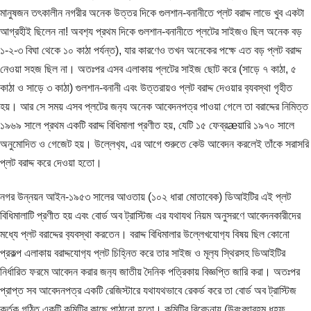
মানুষজন তৎকালীন নগরীর অনেক উত্তর দিকে গুলশান-বনানীতে প্লট বরাদ্দ লাভে খুব একটা
আগ্রহীই ছিলেন না! অবশ‍্য প্রথম দিকে গুলশান-বনানীতে প্লটের সাইজও ছিল অনেক বড়
১-২-৩ বিঘা থেকে ১০ কাঠা পর্যন্ত), যার কারণেও তখন অনেকের পক্ষে এত বড় প্লট বরাদ্দ
নেওয়া সহজ ছিল না। অতঃপর এসব এলাকায় প্লটের সাইজ ছোট করে (সাড়ে ৭ কাঠা, ৫
কাঠা ও সাড়ে ৩ কাঠা) গুলশান-বনানী এবং উত্তরায়ও প্লট বরাদ্দ দেওয়ার ব‍্যবস্থা গৃহীত
হয়। আর সে সময় এসব প্লটের জন‍্য অনেক আবেদনপত্র পাওয়া গেলে তা বরাদ্দের নিমিত্ত
১৯৬৯ সালে প্রথম একটি বরাদ্দ বিধিমালা প্রণীত হয়, যেটি ১৫ ফেব্রæয়ারি ১৯৭০ সালে
অনুমোদিত ও গেজেট হয়। উল্লেখ‍্য, এর আগে শুরুতে কেউ আবেদন করলেই তাঁকে সরাসরি
প্লট বরাদ্দ করে দেওয়া হতো।
নগর উন্নয়ন আইন-১৯৫৩ সালের আওতায় (১০২ ধারা মোতাবেক) ডিআইটির এই প্লট
বিধিমালাটি প্রণীত হয় এবং বোর্ড অব ট্রাস্টিজ এর যথাযথ নিয়ম অনুসরণে আবেদনকারীদের
মধ্যে প্লট বরাদ্দের ব‍্যবস্থা করতেন। বরাদ্দ বিধিমালার উল্লেখযোগ‍্য বিষয় ছিল কোনো
প্রকল্প এলাকায় বরাদ্দযোগ‍্য প্লট চিহ্নিত করে তার সাইজ ও মূল‍্য স্থিরসহ ডিআইটির
নির্ধারিত ফরমে আবেদন করার জন‍্য জাতীয় দৈনিক পত্রিকায় বিজ্ঞপ্তি জারি করা। অতঃপর
প্রাপ্ত সব আবেদনপত্র একটি রেজিস্টারে যথাযথভাবে রেকর্ড করে তা বোর্ড অব ট্রাস্টিজ
কর্তৃক গঠিত একটি কমিটির কাছে পাঠানো হতো। কমিটির বিবেচনায় (উবংবৎারহম ধহফ