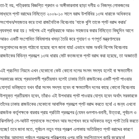
তা-ই নয়, পত্রিকায় বিজ্ঞপ্তি প্রদান ও অঙ্গীকারনামা ছাড়া দলীয় ও নিজস্ব লোকজনের
মাধ্যমে প্লট বরাদ্দের নিমিত্তে ২০০৯-১০ সালে বরাদ্দ উপবিধির ১৩অ ধারাকে অধিকতর
সংশোধন/সহজতর করে তথা রাজনৈতিক বিবেচনায় ‘যাকে খুশি তাকে প্লট বরাদ্দ করার’
ব‍্যবস্থা করা হয়। সর্বশেষ এই প্রক্রিয়াকে আরও সহজতর করার নিমিত্তে কিছুদিন আগে
আরও একটি সংশোধিত বিধিমালার খসড়া তৈরি করে গৃহায়ণ ও গণপূর্ত মন্ত্রণালয়ের
অনুমোদনের জন‍্য পাঠানো হয়েছে বলে জানা যায়! এভাবে আজ অবধি বিশেষ বিবেচনায়
রাজউকের বিভিন্ন প্রকল্পে ১৩অ ধারায় মোট কতজনকে প্লট বরাদ্দ করা হয়েছে, তা অজ্ঞাত!!
এই প্রচলিত নিয়মে এখন যেকোনো কেউ কোনো দলের সংসদ সদস‍্য হলেই বা ক্ষমতাসীন
সরকারের কাছে প্রভাবশালী প্রতীয়মান হলেই ঢাকায় তিনি রাজউকের একটি প্লট পাওয়ার
যোগ‍্য! ভবিষ‍্যতে যখন যাঁরা সংসদ সদস‍্য হবেন বা ক্ষমতাসীন দলের কাছে কোনো বিবেচনায়
উপযুক্ত প্রতীয়মান হবেন, তাঁরাও এই উপধারায় প্লট পাওয়ার যোগ‍্য হবেন অর্থাৎ সরকারকে
তাঁদের ঢাকায় রাজউকের যেকোনো আবাসিক প্রকল্পে প্লট বরাদ্দ করতে হবে! এ জন‍্য এখনো
রাজউক কর্তৃপক্ষকে বারবার প্রায় প্রতিটা প্রকল্পের (যেমন গুলশান-বনানী, উত্তরা, পূর্বাচল ও
ঝিলমিল) লে-আউট প্ল‍্যানকে সংশোধন আর সংশোধন করে অধিকতর নতুন প্লট তৈরি করতে
হচ্ছে! তবে জানা মতে, পূর্বাচল নতুন শহর প্রকল্প এলাকায় অতিরিক্ত প্লট বরাদ্দের কারণে
সর্বোচ্চ আদালত পূর্বাচল প্রকল্পের পরিকল্পনার ওপর নাকি স্থগিতাদেশ জারি করেছেন!