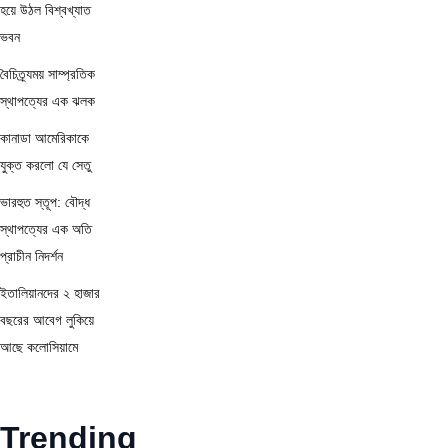
হয়ে উঠল বিশ্বখ্যাত
ভবন
বৈচিত্র্যময় সাম্প্রতিক
স্থাপত্যের এক ঝলক
কানাডা আমেরিকাকে
যুক্ত করলো যে সেতু
ভারহুত স্তূপ: বৌদ্ধ
স্থাপত্যের এক অতি
প্রাচীন নিদর্শন
ইতালিয়ানদের ২ হাজার
বছরের আবেগ লুকিয়ে
আছে কলোসিয়ামে
Trending