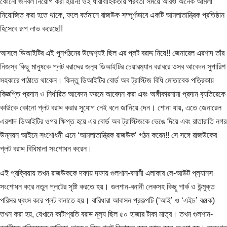
কোনো জনবল নিয়োগ করা হয়নি! ওই ধারাবাহিকতায় পরবর্তী সময়ে আরও অনেক আমলা
নিয়োজিত করা হতে থাকে, ফলে বর্তমানে রাজউক সম্পূর্ণভাবে একটি আমলাতান্ত্রিক প্রতিষ্ঠান
হিসেবে রূপ লাভ করেছে!!
আসলে ডিআইটির এই পুনর্গঠনের উদ্দেশ‍্যই ছিল এর প্লট বরাদ্দ নিয়ে!! জেনারেল এরশাদ তাঁর
নিজস্ব কিছু মানুষকে প্লট বরাদ্দের জন‍্য ডিআইটির চেয়ারম‍্যান বরাবরে ওসব আবেদন সুপারিশ
সহকারে পাঠাতে থাকেন। কিন্তু ডিআইটির বোর্ড অব ট্রাস্টিজ বিধি মোতাবেক পত্রিকায়
বিজ্ঞপ্তি প্রদান ও নির্ধারিত আবেদন ফরমে আবেদন করা এবং অঙ্গীকারনামা প্রদান ব‍্যতিরেকে
কাউকে কোনো প্লট বরাদ্দ করার সুযোগ নেই বলে জানিয়ে দেন। শোনা যায়, এতে জেনারেল
এরশাদ ডিআইটির ওপর ক্ষিপ্ত হয়ে এর বোর্ড অব ট্রাস্টিজকে ভেঙে দিয়ে এবং রাতারাতি নগর
উন্নয়ন আইনে সংশোধনী এনে ‘আমলাতান্ত্রিক রাজউক’ গঠন করেন!! সে সঙ্গে রাজউকের
প্লট বরাদ্দ বিধিমালা সংশোধন করেন।
এই প্রক্রিয়ায় তখন রাজউককে দফায় দফায় গুলশান-বনানী এলাকার লে-আউট প্ল‍্যানস
সংশোধন করে নতুন প্লটের সৃষ্টি করতে হয়। গুলশান-বনানী লেকসহ কিছু পার্ক ও উন্মুক্ত
পরিসর ধ্বংস করে প্লট বানাতে হয়। বারিধারা আবাসন প্রকল্পটি (‘আই’ ও ‘এইচ’ বøক)
তখন করা হয়, যেখানে কাটাপ্রতি বরাদ্দ মূল‍্য ছিল ৫০ হাজার টাকা মাত্র। তখন গুলশান-