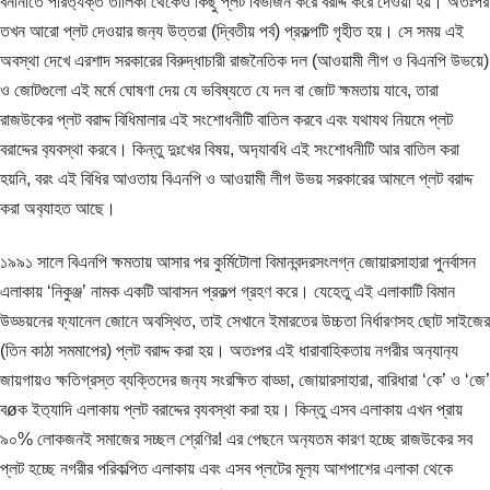
বনানীতে পরিত‍্যক্ত তালিকা থেকেও কিছু প্লট বিভাজন করে বরাদ্দ করে দেওয়া হয়। অতঃপর
তখন আরো প্লট দেওয়ার জন‍্য উত্তরা (দ্বিতীয় পর্ব) প্রকল্পটি গৃহীত হয়। সে সময় এই
অবস্থা দেখে এরশাদ সরকারের বিরুদ্ধাচারী রাজনৈতিক দল (আওয়ামী লীগ ও বিএনপি উভয়ে)
ও জোটগুলো এই মর্মে ঘোষণা দেয় যে ভবিষ্যতে যে দল বা জোট ক্ষমতায় যাবে, তারা
রাজউকের প্লট বরাদ্দ বিধিমালার এই সংশোধনীটি বাতিল করবে এবং যথাযথ নিয়মে প্লট
বরাদ্দের ব‍্যবস্থা করবে। কিন্তু দুঃখের বিষয়, অদ‍্যাবধি এই সংশোধনীটি আর বাতিল করা
হয়নি, বরং এই বিধির আওতায় বিএনপি ও আওয়ামী লীগ উভয় সরকারের আমলে প্লট বরাদ্দ
করা অব‍্যাহত আছে।
১৯৯১ সালে বিএনপি ক্ষমতায় আসার পর কুর্মিটোলা বিমানবন্দরসংলগ্ন জোয়ারসাহারা পুনর্বাসন
এলাকায় ‘নিকুঞ্জ’ নামক একটি আবাসন প্রকল্প গ্রহণ করে। যেহেতু এই এলাকাটি বিমান
উড্ডয়নের ফ‍্যানেল জোনে অবস্থিত, তাই সেখানে ইমারতের উচ্চতা নির্ধারণসহ ছোট সাইজের
(তিন কাঠা সমমাপের) প্লট বরাদ্দ করা হয়। অতঃপর এই ধারাবাহিকতায় নগরীর অন‍্যান‍্য
জায়গায়ও ক্ষতিগ্রস্ত ব্যক্তিদের জন‍্য সংরক্ষিত বাড্ডা, জোয়ারসাহারা, বারিধারা ‘কে’ ও ‘জে’
বøক ইত‍্যাদি এলাকায় প্লট বরাদ্দের ব‍্যবস্থা করা হয়। কিন্তু এসব এলাকায় এখন প্রায়
৯০% লোকজনই সমাজের সচ্ছল শ্রেণির! এর পেছনে অন‍্যতম কারণ হচ্ছে রাজউকের সব
প্লট হচ্ছে নগরীর পরিকল্পিত এলাকায় এবং এসব প্লটের মূল‍্য আশপাশের এলাকা থেকে