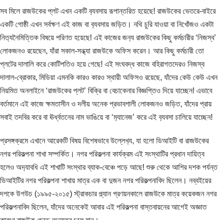
সব মিলে রাজউকের প্লট এখন একটি ব‍্যবসায় রূপান্তরিত হয়েছে! রাজউকের ভেতরে-বাইরে
একটি গোষ্ঠী এখন সর্বক্ষণ এই কাজ বা ব‍্যবসায় জড়িত। নথি চুরি যাওয়া বা নিখোঁজও একটা
নিত‍্যনৈমিত্তিক বিষয়ে পরিণত হয়েছে! এই কাজের জন‍্য রাজউকের কিছু কর্মচারীর ‘নিজস্ব’
লোকজনও রয়েছেন, যাঁরা সকাল-সন্ধ্যা রাজউকে অফিস করেন। আর কিছু কর্মচারী তো
প্লটের দালালি করে কোটিপতিও হয়ে গেছে! এই সংঘবদ্ধ কাজে বহিরাগতদেরও নিজস্ব
দালাল-ব্রোকার, মিডিয়া এমনকি কারও কারও স্থায়ী অফিসও রয়েছে, যাঁদের কেউ কেউ এখন
নিয়মিত অনলাইনে ‘রাজউকের প্লট’ বিক্রি বা বেচাকেনার বিজ্ঞপ্তিও দিয়ে যাচ্ছেন! এভাবে
বর্তমানে এই কাজে ক্ষমতাসীন ও দলীয় অনেক প্রভাবশালী লোকজনও জড়িত, যাঁদের প্রায়
সবাই তদবির করে বা ঊর্ধ্বতনের নাম ভাঙিয়ে বা ‘ম‍্যানেজ’ করে এই ব‍্যবসা চালিয়ে যাচ্ছেন!
প্রসঙ্গক্রমে এখানে আরেকটি বিষয় বিশেষভাবে উল্লেখ‍্য, যা হলো ডিআইটি বা রাজউকের
নগর পরিকল্পনা শাখা সম্পর্কিত। নগর পরিকল্পনা কার্যক্রম এই সংস্থাটির প্রধান দায়িত্ব
হলেও অদ‍্যাবধি এই শাখাটি সংস্থার ব্যাক-বেঞ্চে পড়ে আছে! শুরু থেকে আশির দশক পর্যন্ত
ডিআইটির নগর পরিকল্পনা শাখায় মাত্র এক বা দুজন নগর পরিকল্পনাবিদ ছিলেন। নব্বইয়ের
দশকে উগউচ (১৯৯৫-২০১৫) স্ট্রাকচার প্ল্যান প্রণয়নকালে রাজউকে মাত্র কয়েকজন নগর
পরিকল্পনাবিদ ছিলেন, যাঁদের অনেকেই আবার এই পরিকল্পনা বাস্তবায়নের আগেই অজ্ঞাত