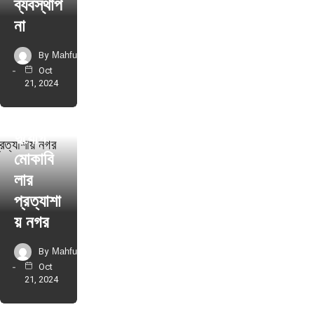
ব্যবস্থাপ
না
By
Mahfuz
Oct
21, 2024
বিশেষ রচনা
দুর্যোগ
মোকাবি
লার
প্রত্যাশা
য় নগর
By
Mahfuz
Oct
21, 2024
বিশেষ রচনা