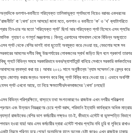
অন‍্যদিকে গুলশান-বনানীতে পরিত‍্যক্ত তালিকাভুক্ত প্লটগুলো নিয়েও বরাবর একধরনের
‘রাজনীতি’ বা ‘খেলা’ চলে আসছে! জানা মতে, গুলশান ও বনানীতে ‘ক’ ও ‘খ’ ক‍্যাটাগরিতে
প্রায় তিন-চার শর মতো ‘পরিত‍্যক্ত প্লট’ ছিল! আর পরিত‍্যক্ত প্লট হিসেবে এসব প্লটের
মালিক গৃহায়ণ ও গণপূর্ত মন্ত্রণালয়। কিন্তু এরশাদের শাসনামল থেকে বিভিন্ন অজুহাতে
এসব প্লট থেকে বেশির ভাগই নানা ছুতোই অবমুক্ত করে দেওয়া হয়, যেগুলোর সঙ্গে সব
সরকারের আমলের দলীয় কিছু উচ্চপর্যায়ের লোকজনের স্বার্থ জড়িত ছিল বলে প্রকাশ! তারপর
কিছু প্লটে বিভিন্ন সময়ে সরকারিভাবে ভবন/অ্যাপার্টমেন্ট বানিয়ে সেখানে সরকারি কর্মকর্তাদের
আবাসনের ব‍্যবস্থা করা হয়। আবার ২০২১ সালে অনুষ্ঠিতব‍্য ‘ন‍্যাম সম্মেলন’কে কেন্দ্র করে
ফান্ড জোগাড় করার জন‍্যও অকশন করে কিছু প্লট বিক্রি করে দেওয়া হয়। এভাবে অবশিষ্ট
যেসব প্লট এখনো আছে, তা নিয়ে ক্ষমতাসীন/দখলবাজদের ‘খেলা’ চলছে!!
এসব বিভিন্ন পরিপ্রক্ষিতে, বাস্তবে তথা সংগতকারণেও রাজউক এখন নগরীর পরিকল্পনা
প্রণয়ন এবং উন্নয়ন নিয়ন্ত্রণের চেয়ে প্লট বরাদ্দ, পরিবর্তন ইত‍্যাদি কার্যক্রমে অধিক মাত্রায়
ব‍্যস্ত! রাজউকের বেশির ভাগ কর্মচারীর লক্ষ‍্যও তা-ই, কীভাবে এস্টেট বা ভূসম্পত্তি বিভাগে
পদায়ন হওয়া যায়! আর এসব কর্মচারীর দ্বারা এস্টেট শাখার প্লটের নথি চুরি বা লুকিয়ে রাখাও
একটা নিয়মে পরিণত হয়ে গেছে! অন‍্যদিকে হালে অনেক চেষ্টা করেও এখন রাজউক ঢাকায়