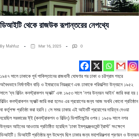
ডিআইটি থেকে রাজউক রূপান্তরের নেপথ্যে
By
Mahfuz
Mar 16, 2025
0
১৯৪৭ সালে ঢাকাকে পূর্ব পাকিস্তানের রাজধানী ঘোষণার পর ঢাকা ও চট্টগ্রাম শহরে
অবৈধভাবে নির্মাণাধীন বাড়ি ও ইমারতের নিয়ন্ত্রণে এবং ঢাকাকে পরিকল্পিত উন্নয়নে ১৯৫২
সালে ‘দ‍্য বিল্ডিং কনস্ট্রাকশন অ‍্যাক্ট’ এবং ১৯৫৩ সালে ‘নগর উন্নয়ন আইন’ জারি করা হয়।
বিল্ডিং কনস্ট্রাকশন অ‍্যাক্ট জারি করা হলেও এর প্রয়োগের জন‍্য আজ অবধি কোনো প্রতিষ্ঠান
বা কর্তৃপক্ষ প্রতিষ্ঠা করা হয়নি। সে সময় ঢাকায় এই আইনটি প্রয়োগের দায়িত্ব দেওয়া
হয়েছিল সরকারের ঈ্ই (কনস্ট্রাকশন ও বিল্ডিং) ডিপার্টমেন্টের ওপর। ১৯৫৬ সালে নগর
উন্নয়ন আইনের আওতায় প্রতিষ্ঠিত হয়েছিল ‘ঢাকা ইমপ্রæভমেন্ট ট্রাস্ট’ সংক্ষেপে
ডিআইটি। ডিআইটি প্রতিষ্ঠার মূল উদ্দেশ‍্য ছিল ঢাকার জন‍্য মহাপরিকল্পনা প্রণয়ন ও উন্নয়ন