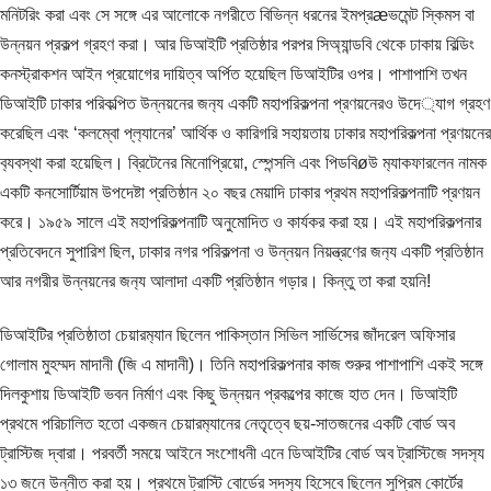
মনিটরিং করা এবং সে সঙ্গে এর আলোকে নগরীতে বিভিন্ন ধরনের ইমপ্রæভমেন্ট স্কিমস বা
উন্নয়ন প্রকল্প গ্রহণ করা। আর ডিআইটি প্রতিষ্ঠার পরপর সিঅ্যান্ডবি থেকে ঢাকায় বিল্ডিং
কনস্ট্রাকশন আইন প্রয়োগের দায়িত্ব অর্পিত হয়েছিল ডিআইটির ওপর। পাশাপাশি তখন
ডিআইটি ঢাকার পরিকল্পিত উন্নয়নের জন‍্য একটি মহাপরিকল্পনা প্রণয়নেরও উদে‍্যাগ গ্রহণ
করেছিল এবং ‘কলম্বো প্ল‍্যানের’ আর্থিক ও কারিগরি সহায়তায় ঢাকার মহাপরিকল্পনা প্রণয়নের
ব‍্যবস্থা করা হয়েছিল। ব্রিটেনের মিনোপ্রিয়ো, স্পেন্সলি এবং পিডবিøউ ম‍্যাকফারলেন নামক
একটি কনসোর্টিয়াম উপদেষ্টা প্রতিষ্ঠান ২০ বছর মেয়াদি ঢাকার প্রথম মহাপরিকল্পনাটি প্রণয়ন
করে। ১৯৫৯ সালে এই মহাপরিকল্পনাটি অনুমোদিত ও কার্যকর করা হয়। এই মহাপরিকল্পনার
প্রতিবেদনে সুপারিশ ছিল, ঢাকার নগর পরিকল্পনা ও উন্নয়ন নিয়ন্ত্রণের জন‍্য একটি প্রতিষ্ঠান
আর নগরীর উন্নয়নের জন‍্য আলাদা একটি প্রতিষ্ঠান গড়ার। কিন্তু তা করা হয়নি!
ডিআইটির প্রতিষ্ঠাতা চেয়ারম‍্যান ছিলেন পাকিস্তান সিভিল সার্ভিসের জাঁদরেল অফিসার
গোলাম মুহম্মদ মাদানী (জি এ মাদানী)। তিনি মহাপরিকল্পনার কাজ শুরুর পাশাপাশি একই সঙ্গে
দিলকুশায় ডিআইটি ভবন নির্মাণ এবং কিছু উন্নয়ন প্রকল্পের কাজে হাত দেন। ডিআইটি
প্রথমে পরিচালিত হতো একজন চেয়ারম‍্যানের নেতৃত্বে ছয়-সাতজনের একটি বোর্ড অব
ট্রাস্টিজ দ্বারা। পরবর্তী সময়ে আইনে সংশোধনী এনে ডিআইটির বোর্ড অব ট্রাস্টিজে সদস‍্য
১৩ জনে উন্নীত করা হয়। প্রথমে ট্রাস্টি বোর্ডের সদস‍্য হিসেবে ছিলেন সুপ্রিম কোর্টের