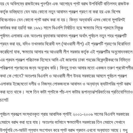
হয় যে অবিলম্বে রাজউকের পুনর্গঠন এবং আলোচ‍্য প্লট বরাদ্দ উপবিধিটি বাতিলসহ রাজউক
কর্তৃক ভবিষ‍্যতে যেন আর কোনো নতুন আবাসন প্রকল্প গ্রহণ না করা হয় এবং বিশেষ
বিবেচনায়ও যেন কোনো প্লট বরাদ্দ করা না হয়। কিন্ত অদ‍্যাবধি এসব কোনো সুপারিশই
কার্যকর করা হয়নি! বরং ১৯৯১ সালে বিএনপি নির্বাচিত হয়ে ক্ষমতায় গিয়ে প্রথমে নিকুঞ্জ
পুর্বাসন এলাকায় এবং অতঃপর বৃহদাকার আবাসন প্রকল্প অর্থাৎ পূর্বাচল নতুন শহর প্রকল্পটি
গ্রহন করা হয়, যদিও তখনকার বিরোধী দল (আওয়ামী লীগ) এই প্রকল্পটি গ্রহণের বিরোধিতা
করেছিল! যাক, ক্ষমতায় আসার পর আওয়ামী লীগ সরকার কর্তৃক এই প্রকল্পটির অনুমোদনকালে
এর প্রথম প্রকল্প পরিচালক হিসেবে আমি এই জায়গায় ঢাকা শহরের বিকেন্দ্রীকরণের নিমিত্ত
পরিকল্পনা প্রণয়নের জন‍্য অনুরোধ করি। কিন্তু তখন আমার মতো একজন তরুণ প্রকৌশলীর
কথা কে শোনে? অতঃপর বিএনপি ও আওয়ামী লীগ উভয় সরকারের আমলে পূর্বাচল প্রকল্প
এলাকায় ইচ্ছেমতো দলীয় ও নিজস্ব লোকজনকে আবাসন ও অন‍্যান‍্য ক‍্যাটাগরির প্লট বরাদ্দ
করা হতে থাকে। সঙ্গে তিন কাটা প্লটকে পাঁচ-দশ কাটায় রূপান্তর/পরিবর্তনের প্রতিযোগিতাও
চলে!!
পূর্বাচল প্রকল্পে সংস্থানকৃত প্রায় আবাসিক প্লটই ২০০১-২০০৬ সালের বিএনপি সরকারের
মেয়াদে বরাদ্দ করা হয়ে যায়। অতঃপর বর্তমানে ক্ষমতাসীন সরকারের তিন মেয়াদে সেখানে
উপর্যুপরি লে-আউট প্ল‍্যান সংশোধন করে প্লট বরাদ্দ প্রদান এখনো অব‍্যাহত আছে। শুধু