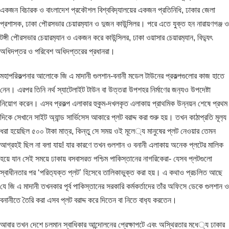
একজন বিচারক ও বাংলাদেশ প্রকৌশল বিশ্ববিদ‍্যালয়ের একজন প্রতিনিধি, ঢাকার জেলা
প্রশাসক, ঢাকা পৌরসভার চেয়ারম‍্যান ও দুজন কাউন্সিলর। পরে এতে যুক্ত হন নারায়ণগঞ্জ ও
টঙ্গী পৌরসভার চেয়ারম‍্যান ও একজন করে কাউন্সিলর, ঢাকা ওয়াসার চেয়ারম‍্যান, বিদ্যুৎ
অধিদপ্তর ও পরিবেশ অধিদপ্তরের প্রধানরা।
মহাপরিকল্পনার আলোকে জি এ মাদানী গুলশান-বনানী মডেল টাউনের প্রকল্পগুলোর কাজ হাতে
নেন। এরপর তিনি নর্থ স্যাটেলাইট টাউন বা উত্তরা উপশহর নির্মাণের জন‍্যও উপদেষ্টা
নিয়োগ করেন। এসব প্রকল্প এলাকার হুকুম-দখলকৃত এলাকায় প্রাথমিক উন্নয়ন শেষে প্রথম
দিকে সেখানে সাইট অ্যান্ড সার্ভিসেস আকারে প্লট বরাদ্দ করা শুরু হয়। তখন কাঠাপ্রতি মূল‍্য
ধরা হয়েছিল ৫০০ টাকা মাত্র, কিন্তু সে সময় ওই মূলে‍্য মানুষের প্লট নেওয়ার তেমন
আগ্রহই ছিল না বলা যায়! যার কারণে তখন গুলশান ও বনানী এলাকায় অনেক প্লটের মালিক
হয়ে যান সেই সময়ে ঢাকায় বসবাসরত পশ্চিম পাকিস্তানের নাগরিকেরা- যেসব প্লটগুলো
স্বাধীনতার পর ‘পরিত‍্যক্ত প্লট’ হিসেবে তালিকাভুক্ত করা হয়। এ কথাও প্রচলিত আছে
যে জি এ মাদানী তখনকার পূর্ব পাকিস্তানের সরকারি কর্মকর্তাদের তাঁর অফিসে ডেকে গুলশান ও
বনানীতে তৈরি করা এসব প্লট বরাদ্দ করে দিতেন বা নিতে বাধ‍্য করতেন।
আবার তখন দেশে চলমান স্বাধিকার আন্দোলনের প্রেক্ষাপটে এবং অস্থিরতার মধে‍্য ঢাকার