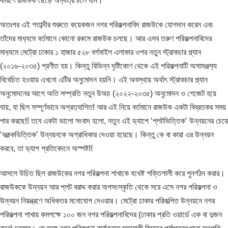
কারণে রাজউক ছেড়ে অন‍্যত্র চলে যান।
অতঃপর এই শতাব্দীর শুরুতে কয়েকজন নগর পরিকল্পনাবিদ রাজউকে যোগদান করেন এবং
তাঁদের মাধ‍্যমে বর্তমানে কোনো রকমে রাজউক চলছে। আর এসব তরুণ পরিকল্পনাবিদের
মাধ‍্যমে মেট্রো ঢাকার ১ হাজার ৫২৮ বর্গমাইল এলাকার ওপর নতুন স্ট্রাকচার প্ল্যান
(২০১৬-২০৩৫) প্রণীত হয়। কিন্তু বিভিন্ন দৃষ্টিকোণ থেকে এই পরিকল্পনাটি অসামঞ্জ‍স‍্য
বিবেচিত হওয়ায় এখনো এটির অনুমোদন হয়নি। এই অবস্থায় অর্থাৎ স্ট্রাকচার প্ল্যান
অনুমোদনের আগে অতি সম্প্রতি নতুন উঅচ (২০২২-২০৩৫) অনুমোদন ও গেজেট হয়ে
যায়, যা ছিল সম্পূর্ণভাবে অপ্রত‍্যাশিত! আর এই নিয়ে বর্তমানে রাজউক একটা বিব্রতকর সময়
পার করছে!! তবে একটা ভালো সংবাদ হলো, নতুন এই ড‍্যাপে ‘প্লটভিত্তিক’ উন্নয়নের চেয়ে
‘বøকভিত্তিক’ উন্নয়নকে অগ্রাধিকার দেওয়া হয়েছে। কিন্তু কে বা কারা এর উন্নয়ন
করবে, তা ড‍্যাপ প্রতিবেদনে অস্পষ্ট!!
আসলে উচিত ছিল রাজউকের নগর পরিকল্পনা শাখাকে যথেষ্ট শক্তিশালী করে পুনর্গঠন করার।
রাজউককে উন্নয়ন আর প্লট বরাদ্দ করার অপসংস্কৃতি থেকে সরে এসে নগর পরিকল্পনা ও
উন্নয়ন নিয়ন্ত্রণে অধিকতর মনোযোগ দেওয়ার। মেট্রো ঢাকার পরিকল্পিত উন্নয়নে নগর
পরিকল্পনা শাখায় কমপক্ষে ১০০ জন নগর পরিকল্পনাবিদের (ঢাকার প্রতি ওয়ার্ডে এক বা দুজন