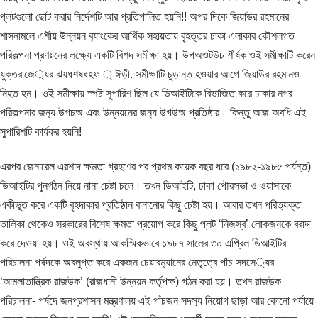
প্লটগুলো ছোট করার নির্দেশটি আর প্রতিপালিত হয়নি!! অপর দিকে জিয়াউর রহমানের
শাসনামলে এশীয় উন্নয়ন ব‍্যাংকের আর্থিক সহায়তায় বৃহত্তর ঢাকা এলাকার কৌশলগত
পরিকল্পনা প্রণয়নের লক্ষ্যে একটি বিশদ সমীক্ষা হয়। উগঅওটউচ শীর্ষক ওই সমীক্ষাটি করেন
যুক্তরাজে‍্যর ঝযধশষধহফ ্ ঈড়ী. সমীক্ষাটি চুড়ান্ত হওয়ার আগে জিয়াউর রহমানও
নিহত হন। ওই সমীক্ষায় স্পষ্ট সুপারিশ ছিল যে ডিআইটিকে বিভাজিত করে ঢাকার নগর
পরিকল্পনার জন‍্য উগচঅ এবং উন্নয়নের জন‍্য উগউঅ প্রতিষ্ঠার। কিন্তু আজ অবধি এই
সুপারিশটি কার্যকর হয়নি!
এরপর জেনারেল এরশাদ ক্ষমতা গ্রহণের পর প্রথম কয়েক বছর ধরে (১৯৮২-১৯৮৫ পর্যন্ত)
ডিআইটির পুনর্গঠন নিয়ে নানা চেষ্টা চলে। তখন ডিআইটি, ঢাকা পৌরসভা ও ওয়াসাকে
একীভূত করে একটি বৃহদাকার প্রতিষ্ঠান বানানোর কিছু চেষ্টা হয়। আবার তখন পরিত‍্যক্ত
তালিকা থেকেও সরকারের বিশেষ ক্ষমতা প্রয়োগ করে কিছু প্লট ‘নিজস্ব’ লোকজনকে বরাদ্দ
করে দেওয়া হয়। ওই অবস্থায় আকস্মিকভাবে ১৯৮৭ সালের ৩০ এপ্রিল ডিআইটির
পরিচালনা পর্ষদকে অবলুপ্ত করে একজন চেয়ারম‍্যানের নেতৃত্বে পাঁচ সদসে‍্যর
‘আমলাতান্ত্রিক রাজউক’ (রাজধানী উন্নয়ন কর্তৃপক্ষ) গঠন করা হয়। তখন রাজউক
পরিচালনা- পর্ষদে জনপ্রশাসন মন্ত্রণালয় এই পাঁচজন সদস‍্য নিয়োগ ছাড়া আর কোনো পর্যায়ে