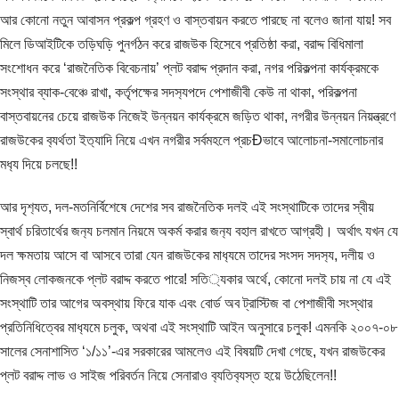
আর কোনো নতুন আবাসন প্রকল্প গ্রহণ ও বাস্তবায়ন করতে পারছে না বলেও জানা যায়! সব
মিলে ডিআইটিকে তড়িঘড়ি পুনর্গঠন করে রাজউক হিসেবে প্রতিষ্ঠা করা, বরাদ্দ বিধিমালা
সংশোধন করে ‘রাজনৈতিক বিবেচনায়’ প্লট বরাদ্দ প্রদান করা, নগর পরিকল্পনা কার্যক্রমকে
সংস্থার ব্যাক-বেঞ্চে রাখা, কর্তৃপক্ষের সদস‍্যপদে পেশাজীবী কেউ না থাকা, পরিকল্পনা
বাস্তবায়নের চেয়ে রাজউক নিজেই উন্নয়ন কার্যক্রমে জড়িত থাকা, নগরীর উন্নয়ন নিয়ন্ত্রণে
রাজউকের ব‍্যর্থতা ইত‍্যাদি নিয়ে এখন নগরীর সর্বমহলে প্রচÐভাবে আলোচনা-সমালোচনার
মধ‍্য দিয়ে চলছে!!
আর দৃশ‍্যত, দল-মতনির্বিশেষে দেশের সব রাজনৈতিক দলই এই সংস্থাটিকে তাদের স্বীয়
স্বার্থ চরিতার্থের জন‍্য চলমান নিয়মে অকর্ম করার জন‍্য বহাল রাখতে আগ্রহী। অর্থাৎ যখন যে
দল ক্ষমতায় আসে বা আসবে তারা যেন রাজউকের মাধ‍্যমে তাদের সংসদ সদস‍্য, দলীয় ও
নিজস্ব লোকজনকে প্লট বরাদ্দ করতে পারে! সতি‍্যকার অর্থে, কোনো দলই চায় না যে এই
সংস্থাটি তার আগের অবস্থায় ফিরে যাক এবং বোর্ড অব ট্রাস্টিজ বা পেশাজীবী সংস্থার
প্রতিনিধিত্বের মাধ‍্যমে চলুক, অথবা এই সংস্থাটি আইন অনুসারে চলুক! এমনকি ২০০৭-০৮
সালের সেনাশাসিত ‘১/১১’-এর সরকারের আমলেও এই বিষয়টি দেখা গেছে, যখন রাজউকের
প্লট বরাদ্দ লাভ ও সাইজ পরিবর্তন নিয়ে সেনারাও ব‍্যতিব‍্যস্ত হয়ে উঠেছিলেন!!