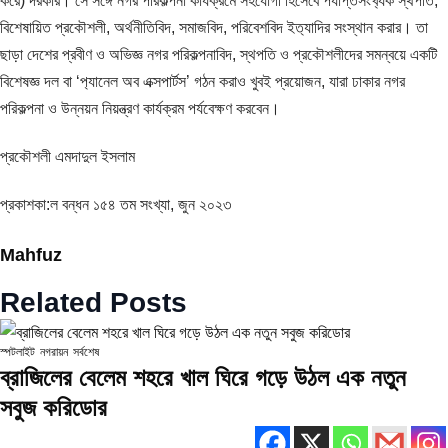
করে) দরকার। সে সঙ্গে নগর পরিকল্পনা কার্যক্রমে সহযোগী হিসেবে পর্যাপ্তসংখ‍্যক স্থপতি,
বিশেষায়িত প্রকৌশলী, অর্থনীতিবিদ, সমাজবিদ, পরিবেশবিদ ইত‍্যাদির সংস্থান করার। তা
ছাড়া দেশের প্রবীণ ও অভিজ্ঞ নগর পরিকল্পনাবিদ, স্থপতি ও প্রকৌশলীদের সমন্বয়ে একটি
বিশেষজ্ঞ দল বা ‘প‍্যানেল অব এক্সপার্টস’ গঠন করাও খুবই প্রয়োজন, যারা ঢাকার নগর
পরিকল্পনা ও উন্নয়ন নিয়ন্ত্রণ কার্যক্রম পর্যবেক্ষণ করবেন।
প্রকৌশলী এমদাদুল ইসলাম
প্রকাশকা:ল বন্ধন ১৫৪ তম সংখ্যা, জুন ২০২৩
Mahfuz
Related Posts
স্পটলাইট
নগরায়ন
সর্বশেষ
ব্রাজিলের বেলেম শহরে খাল ঘিরে গড়ে উঠল এক নতুন
সবুজ করিডোর