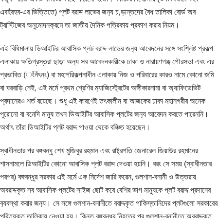
এবহঁরহব-এর ভিত্তিতে) প্লট বরাদ্দ লাভের জন‍্য চ‚ড়ান্তদের বৈধ তালিকা বোর্ড অব
ট্রাস্টিজের অনুমোদনক্রমে তা জাতীয় দৈনিক পত্রিকায় প্রকাশ করার নিয়ম।
এই বিধিমালায় ডিআইটির আবাসিক প্লট বরাদ্দ লাভের জন‍্য আবেদনের সঙ্গে সংশ্লিষ্ট প্রকল্প
এলাকায় ক্ষতিগ্রস্তরা ছাড়া অন‍্য সব আবেদনকারীকে ঢাকা ও নারায়ণগঞ্জ পৌরসভা এবং এর
প্রভাবিত (ংঁনঁৎনং) বা মহাপরিকল্পনাধীন এলাকায় নিজ ও পরিবারের কারও নামে কোনো জমি
বা ঘরবাড়ি নেই, এই মর্মে প্রথম শ্রেণির ম‍্যাজিস্ট্রেটের অঙ্গীকারনামা বা অ্যাফিডেভিট
প্রদানেরও শর্ত রয়েছে। শুধু এই কারণেই তৎকালীন বা আজকের ঢাকা মহানগরীর অনেক
পুরোনো বা বনেদি মানুষ তখন ডিআইটির আবাসিক প্লটের জন‍্য আবেদন করতে পারেননি।
অর্থাৎ তাঁরা ডিআইটির প্লট বরাদ্দ পাওয়া থেকে বঞ্চিত হয়েছেন।
স্বাধীনতার পর বঙ্গবন্ধু শেখ মুজিবুর রহমান এবং রাষ্ট্রপতি জেনারেল জিয়াউর রহমানের
শাসনামলে ডিআইটির কোনো আবাসিক প্লট বরাদ্দ দেওয়া হয়নি। বরং সে সময় (স্বাধীনতার
পরপর) বঙ্গবন্ধুর সরকার এই মর্মে এক নির্দেশ জারি করেন, গুলশান-বনানী ও উত্তরায়
অবরাদ্দকৃত সব আবাসিক প্লটের সাইজ ছোট করে বেশির ভাগ মানুষকে প্লট বরাদ্দ প্রদানের
ব‍্যবস্থা করার জন‍্য। সে সঙ্গে গুলশান-বনানীতে বরাদ্দকৃত পাকিস্তানিদের প্লটগুলো সরকারের
পরিত‍্যক্ত তালিকায় নেওয়া হয়। কিন্তু বঙ্গবন্ধুর নিহতের পর গুলশান-বনানীতে অবরাদ্দকৃত