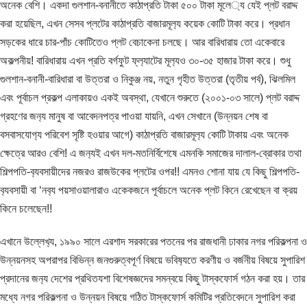
অনেক বেশি। একদা গুলশান-বনানীতে কাঠাপ্রতি টাকা ৫০০ টাকা মূলে‍্য যেই প্লট বরাদ্দ
করা হয়েছিল, এখন সেসব প্লটের কাঠাপ্রতি বাজারমূল‍্য কয়েক কোটি টাকা করে। প্রধান
সড়কের ধারে চার-পাঁচ কোটিতেও প্লট বেচাকেনা চলছে। আর বারিধারায় তো একেবারে
অকল্পনীয়! বারিধারায় এখন প্রতি বর্গফুট ফ্ল‍্যাটের মূল‍্যও ৩০-৩৫ হাজার টাকা করে। শুধু
গুলশান-বনানী-বারিধারা বা উত্তরা ও নিকুঞ্জ নয়, নতুন গৃহীত উত্তরা (তৃতীয় পর্ব), ঝিলমিল
এবং পূর্বাচল প্রকল্প এলাকায়ও একই অবস্থা, যেখানে শুরুতে (২০০১-০৩ সালে) প্লট বরাদ্দ
গ্রহণের জন‍্য মানুষ বা আবেদনপত্র পাওয়া যায়নি, এখন সেখানে (উন্নয়ন শেষ বা
বসবাসযোগ‍্য পরিবেশ সৃষ্টি হওয়ার আগে) কাঠাপ্রতি বাজারমূল‍্য কোটি টাকায় এবং অনেক
ক্ষেত্রে আরও বেশি! এ জন‍্যই এখন দল-মতনির্বিশেষে এমনকি সমাজের দালাল-ব্রোকার তথা
শিল্পপতি-ব‍্যবসায়ীদের নজরও রাজউকের প্লটের ওপর!! এমনও শোনা যায় যে কিছু শিল্পপতি-
ব‍্যবসায়ী বা ‘নব‍্য পয়সাওয়ালারাও একেকজনে পূর্বাচলে অনেক প্লট কিনে রেখেছেন বা ক্রয়
কিনে চলেছেন!!
এখানে উল্লেখ‍্য, ১৯৯০ সালে এরশাদ সরকারের পতনের পর রাজধানী ঢাকার নগর পরিকল্পনা ও
উন্নয়নসহ অপরাপর বিভিন্ন জনগুরুত্বপূর্ণ বিষয়ে ভবিষ‍্যতে করণীয় ও বর্জ‍নীয় বিষয়ে সুপারিশ
প্রদানের জন‍্য দেশের প্রথিতযশা বিশেষজ্ঞদের সমন্বয়ে কিছু টাস্কফোর্স গঠন করা হয়। তার
মধ্যে নগর পরিকল্পনা ও উন্নয়ন বিষয়ে গঠিত টাস্কফোর্স কমিটির প্রতিবেদনে সুপারিশ করা