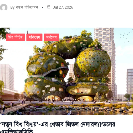
By
বন্ধন প্রতিবেদন
Jul 27, 2026
চিত্র বিচিত্র
সবিশেষ
সর্বশেষ
‘নতুন বিশ্ব বিস্ময়’-এর খেতাব জিতল নেদারল্যান্ডসের
এমভিআরডিভি