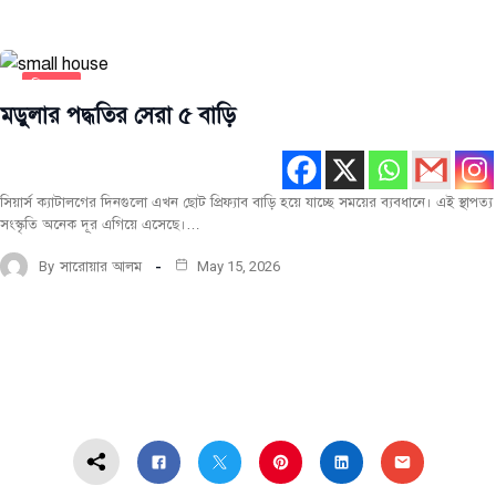
চিত্র
বিচিত্র
মডুলার পদ্ধতির সেরা ৫ বাড়ি
টপ-
পোস্ট
সর্বশেষ
সিয়ার্স ক্যাটালগের দিনগুলো এখন ছোট প্রিফ্যাব বাড়ি হয়ে যাচ্ছে সময়ের ব্যবধানে। এই স্থাপত্য
সংস্কৃতি অনেক দূর এগিয়ে এসেছে।…
স্থাপত্য
প্রকল্প
By
সারোয়ার আলম
May 15, 2026