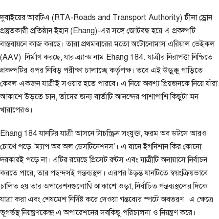
দুবাইয়ের আরটিএ (RTA-Roads and Transport Authority) চীনা ড্রোন
প্রস্তুতকারী প্রতিষ্ঠান ইহান (Ehang)-এর সঙ্গে জোটবদ্ধ হয়ে এ প্রকল্পটি
বাস্তবায়নে কাজ করছে। তারা প্রথমবারের মতো অটোনোমাস এরিয়াল ভেইকল
(AAV) নির্মাণ করছে, যার ব্র্যান্ড নাম Ehang 184. যাত্রীর নিরাপত্তা নিশ্চিতে
প্রকল্পটির ওপর নিবিড় পরীক্ষা চালাচ্ছে কর্তৃপক্ষ। তবে এই উড়ুক্কু গাড়িতে
কেবল একজন যাত্রীই সওয়ার হতে পারবে। এ নিয়ে অবশ্য প্রিয়জনকে নিয়ে যাঁরা
আকাশে উড়তে চান, তাঁদের জন্য বার্তাটি আনন্দের পাশাপাশি কিছুটা মন
খারাপেরও।
Ehang 184 যানটির যাত্রী আসনে টাচস্ক্রিন সংযুক্ত, ফরম অব ডটসে আরও
চোখে পড়ে ‘ম্যাপ অব অল ডেসটিনেশনস’। এ যানে ইগনিশান কির কোনো
দরকারই পড়ে না। এটির রয়েছে প্রিসেট রুটস এবং যাত্রীটি অনায়াসে নির্বাচন
করতে পারে, তার পছন্দসই গন্তব্যস্থল। এরপর উড়ন্ত যানটিতে স্বয়ংক্রিয়ভাবে
চালিত হয় তার অপারেশনগুলোÑ আকাশে ওড়া, নির্বাচিত গন্তব্যস্থলের দিকে
যাত্রা করা এবং শেষমেশ নির্দিষ্ট করে দেওয়া গন্তব্যের স্পটে অবতরণ। এ ক্ষেত্রে
ভূগর্ভস্থ নিয়ন্ত্রণকেন্দ্র এ অপারেশনের সবকিছু পরিচালনা ও নিয়ন্ত্রণ করে।