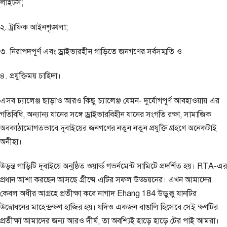
লাইটস;
২. ট্রাফিক আইনশৃঙ্খলা;
৩. নিরাপদপূর্ণ এবং ড্রাইভারহীন গাড়িতে জনগণের সর্বসম্মতি ও
৪. প্রযুক্তিময় চাহিদা।
এসব চ্যালেঞ্জ ছাড়াও আরও কিছু চ্যালেঞ্জ যেমন- দুর্যোগপূর্ণ আবহাওয়ায় এর
গতিবিধি, অন্যান্য যানের সঙ্গে ড্রাইভারবিহীন যানের সংগতি রক্ষা, সামাজিক
অবকাঠামোগতভাবে দুবাইয়ের জনগণের নতুন নতুন প্রযুক্তি গ্রহণে অনেকটাই
অনীহা।
উড়ন্ত গাড়িটি দুবাইয়ে অনুষ্ঠিত ওয়ার্ল্ড গভর্নমেন্ট সামিটে প্রদর্শিত হয়। RTA-এর
প্রধান আশা করছেন আসছে গ্রীষ্মে এটির সফল উড্ডয়নের। এখন আমাদের
কেবল অধীর আগ্রহে প্রতীক্ষা কবে নাগাদ Ehang 184 উড়ুক্কু যানটির
উদ্বোধনের মাহেন্দ্রক্ষণ হাজির হয়। যদিও একজন বাঙালি হিসেবে সেই ক্ষণটির
প্রতীক্ষা আমাদের জন্য আরও দীর্ঘ, তা অবশ্যিই হাড়ে হাড়ে টের পাই আমরা।