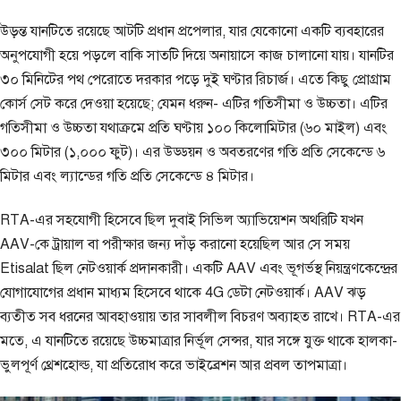
উড়ন্ত যানটিতে রয়েছে আটটি প্রধান প্রপেলার, যার যেকোনো একটি ব্যবহারের
অনুপযোগী হয়ে পড়লে বাকি সাতটি দিয়ে অনায়াসে কাজ চালানো যায়। যানটির
৩০ মিনিটের পথ পেরোতে দরকার পড়ে দুই ঘণ্টার রিচার্জ। এতে কিছু প্রোগ্রাম
কোর্স সেট করে দেওয়া হয়েছে; যেমন ধরুন- এটির গতিসীমা ও উচ্চতা। এটির
গতিসীমা ও উচ্চতা যথাক্রমে প্রতি ঘণ্টায় ১০০ কিলোমিটার (৬০ মাইল) এবং
৩০০ মিটার (১,০০০ ফুট)। এর উড্ডয়ন ও অবতরণের গতি প্রতি সেকেন্ডে ৬
মিটার এবং ল্যান্ডের গতি প্রতি সেকেন্ডে ৪ মিটার।
RTA-এর সহযোগী হিসেবে ছিল দুবাই সিভিল অ্যাভিয়েশন অথরিটি যখন
AAV-কে ট্রায়াল বা পরীক্ষার জন্য দাঁড় করানো হয়েছিল আর সে সময়
Etisalat ছিল নেটওয়ার্ক প্রদানকারী। একটি AAV এবং ভূগর্ভস্থ নিয়ন্ত্রণকেন্দ্রের
যোগাযোগের প্রধান মাধ্যম হিসেবে থাকে 4G ডেটা নেটওয়ার্ক। AAV ঝড়
ব্যতীত সব ধরনের আবহাওয়ায় তার সাবলীল বিচরণ অব্যাহত রাখে। RTA-এর
মতে, এ যানটিতে রয়েছে উচ্চমাত্রার নির্ভূল সেন্সর, যার সঙ্গে যুক্ত থাকে হালকা-
ভুলপূর্ণ থ্রেশহোল্ড, যা প্রতিরোধ করে ভাইব্রেশন আর প্রবল তাপমাত্রা।