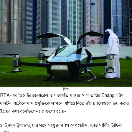
পিপল
RTA-এর ডিরেক্টর জেনারেল ও সভাপতি মাত্তার আল তায়ির Ehang 184
যানটির অটোনোমাস প্রযুক্তিকে সামনে এগিয়ে নিতে ৪টি চ্যালেঞ্জকে জয় করার
ইচ্ছের কথা বলেছিলেন। সেগুলো হচ্ছে-
১. ইনফ্রাস্ট্রাকচার, যার সঙ্গে সংযুক্ত ম্যাপ আপডেটস, রোড মার্কিং, ট্রাফিক