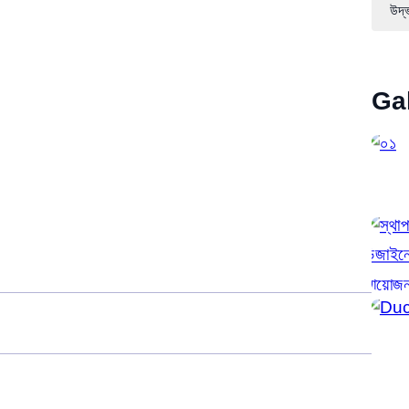
উদ্
Ga