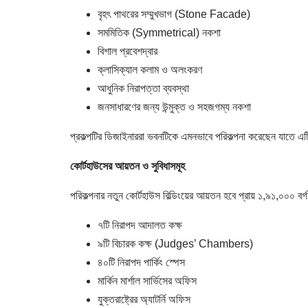
বৃহৎ পাথরের সম্মুখভাগ (Stone Facade)
সমমিতিক (Symmetrical) নকশা
বিশাল প্রবেশদ্বার
ক্লাসিক্যাল কলাম ও অলংকরণ
আধুনিক নিরাপত্তা ব্যবস্থা
জনসাধারণের জন্য উন্মুক্ত ও সহজগম্য নকশা
প্রকল্পটির ডিজাইনাররা ভবনটিকে এমনভাবে পরিকল্পনা করেছেন যাতে এটি 
কোর্টহাউসের আয়তন ও সুবিধাসমূহ
পরিকল্পনার নতুন কোর্টহাউস বিল্ডিংয়ের আয়তন হবে প্রায় ১,৯১,০০০
৭টি নিরাপদ আদালত কক্ষ
৯টি বিচারক কক্ষ (Judges’ Chambers)
৪০টি নিরাপদ পার্কিং স্পেস
মার্কিন মার্শাল সার্ভিসের অফিস
যুক্তরাষ্ট্রের অ্যাটর্নি অফিস