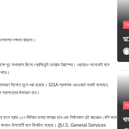
বি
দু
ালনাগত দক্ষতা বাড়াবে।
পক্ষে দৃঢ় অবস্থান ছিলো প্রেসিডেন্ট ডোনাল্ড ট্রাম্পের। এছাড়াও অনেকেই মনে
ে পারে।
তব উদাহরণ হিসেবে তুলে ধরা হয়েছে। GSA প্রশাসক এডওয়ার্ড ফরস্ট বলেছেন,
ারেল স্থাপত্যের উদাহরণ হবে।
বি
তের ফলে প্রায় ১১৭ মিলিয়ন ডলার সাশ্রয় হবে এবং নির্মাণকাল দুই বছরেরও বেশি কমে
বাং
সারণের জন্যও উপযোগী বলে বিবেচিত হয়েছে। ([U.S. General Services