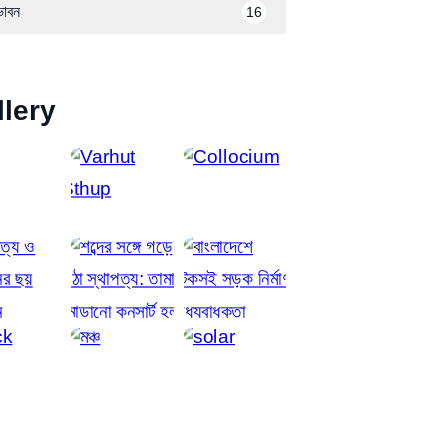
ভাবন
16
llery