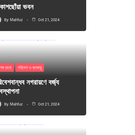
াশছোঁয়া ভবন
By
Mahfuz
Oct 21, 2024
শেষ রচনা
পরিবেশ ও জলবায়ু
িবেশবান্ধব নগরায়ণে বর্জ্য
যবস্থাপনা
By
Mahfuz
Oct 21, 2024