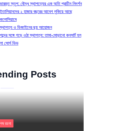
ভারহুত স্তূপ: বৌদ্ধ স্থাপত্যের এক অতি প্রাচীন নিদর্শন
ইতালিয়ানদের ২ হাজার বছরের আবেগ লুকিয়ে আছে
কলোসিয়ামে
স্থাপত্য ও ডিজাইনের ছয় আয়োজন
শব্দের সঙ্গে গড়ে ওঠা স্থাপত্য: তামা-মোড়ানো কনসার্ট হল
লা সোর্স ভিভ
ending Posts
শেষ রচনা