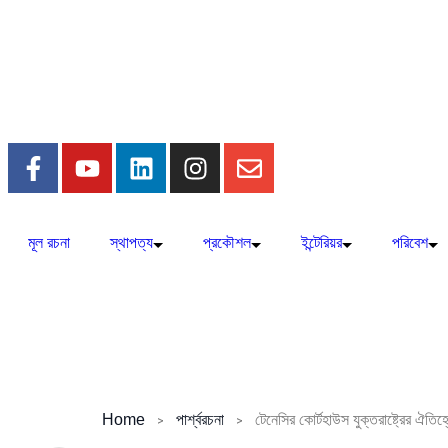
মূল রচনা
স্থাপত্য
প্রকৌশল
ইন্টেরিয়র
পরিবেশ
টেনেসির কোর্টহাউস যুক্তরাষ্ট্রের ঐতিহ্
Home
পার্শ্বরচনা