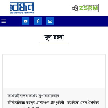
মূল রচনা
আশ্রয়হীনদের আশ্রয় সুপারঅ্যাডোব
জীববৈচিত্র্যে ভরপুর প্রাণচঞ্চল গ্রহ পৃথিবী। মহাবিশ্বে এমন ঐশ্বর্যময়