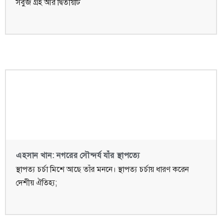
সবুজ গ্রহ আর দ্বিতীয়টি
এহসান খান: নগরের সৌন্দর্য যাঁর স্থাপত্যে
স্থাপত্য চর্চা মিশে আছে তাঁর মননে। স্থাপত্য চর্চায় ধারণ করেন
দেশীয় ঐতিহ্য;