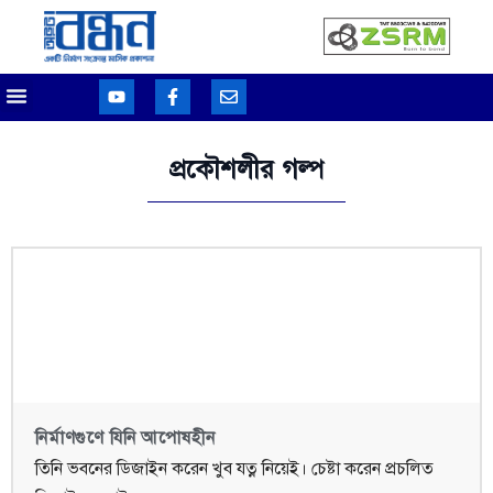
প্রকৌশলীর গল্প
নির্মাণগুণে যিনি আপোষহীন
তিনি ভবনের ডিজাইন করেন খুব যত্ন নিয়েই। চেষ্টা করেন প্রচলিত