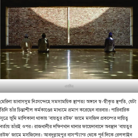
এমটিএ
মেরিনা তাবাসসুম নিঃসন্দেহে সমসাময়িক স্থাপত্য অঙ্গনে স্ব-স্বীকৃত স্থপতি, যেটা
তিনি তাঁর চিন্তাশীল কর্মকাণ্ডের মাধ্যমে প্রমাণ করেছেন বারবার। পারিবারিক
সূত্রে ভূমি মালিকানা থাকায় ‘বায়তুর রউফ’ জামে মসজিদ প্রকল্পের দায়িত্ব
বর্তায় তাঁরই ওপর। রাজধানীর দক্ষিণখান থানার ফায়েদাবাদে অবস্থান ‘বায়তুর
রউফ’ জামে মসজিদের। আবদুল্লাহপুর বাসস্ট্যান্ড থেকে পূর্ব দিকে রেললাইন