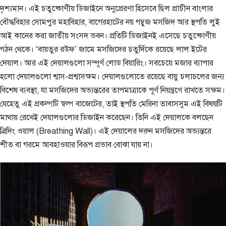
দৃশ্যমান। এই চতুষ্কোণীয় ডিজাইনে অনুপ্রেরণা হিসেবে ছিল প্রাচীন বাংলার
বৌদ্ধবিহার সোমপুর মহাবিহার, বাগেরহাটের নয় গম্বুজ মসজিদ আর স্থপতি লুই
আই কানের করা জাতীয় সংসদ ভবন। প্রতিটি ডিজাইনই এসেছে চতুষ্কোণীয়
গঠন থেকে। ‘বায়তুর রউফ’ জামে মসজিদের চতুর্দিকে রয়েছে লাল ইটের
দেয়াল। আর এই দেয়ালগুলো সম্পূর্ণ লোড বিয়ারিং। সবচেয়ে মজার ব্যাপার
হলো দেয়ালগুলো শ্বাস-প্রশ্বাসক্ষম। দেয়ালগুলোতে রয়েছে বায়ু চলাচলের জন্য
বিশেষ ব্যবস্থা, যা মসজিদের অভ্যন্তরের তাপমাত্রাকে পূর্ণ নিয়ন্ত্রণে রাখতে সক্ষম।
যেহেতু এই প্রকল্পটি স্বল্প বাজেটের, তাই স্থপতি মেরিনা তাবাসসুম এই বিষয়টি
মাথায় রেখেই দেয়ালগুলোর ডিজাইন করেছেন। তিনি এই দেয়ালকে বলছেন
ব্রিদিং ওয়াল (Breathing Wall)। এই দেয়ালের দরুন মসজিদের অভ্যন্তরে
শীত বা গরমে আবহাওয়ার বিরূপ প্রভাব বোঝা যায় না।