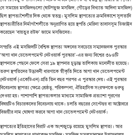
সে সময়ের মসজিদগুলো (ষাটগম্বুজ মসজিদ, গৌড়ের বিখ্যাত আদিনা মসজিদ)
ছিল স্থাপত্যশৈলীর দিক থেকে স্বতন্ত্র। মুসলিম স্থাপত্যের ক্রমবিকাশে সুলতানি
স্থাপত্যরীতির নির্মাণশৈলীতে অনুপ্রাণিত হয়ে স্থপতি মেরিনা তাবাসসুম ডিজাইন
করেছেন ‘বায়তুর রউফ’ জামে মসজিদের।
সম্প্রতি এই মসজিদটি বৈশ্বিক স্থাপত্য অঙ্গনের সবচেয়ে সম্মানজনক পুরস্কার
‘আগা খান ডেভেলপমেন্ট নেটওয়ার্ক পুরস্কার’-এর জন্য বিশ্বের ৩৮৪টি
স্থাপনাকে পেছনে ফেলে সেরা ১৯ স্থাপনার চূড়ান্ত তালিকায় মনোনীত হয়েছে।
তরুণ স্থপতিদের উদ্ভাবনী ধারণাকে স্বীকৃতি দিতে আগা খান ডেভেলপমেন্ট
নেটওয়ার্ক (একেডিএন) প্রতি তিন বছর পরপর এ পুরস্কার দেয়। এই পুরস্কার
বিবেচনায় স্থাপত্য ক্ষেত্রে শ্রেষ্ঠত্ব, পরিকল্পনা, ঐতিহাসিক সংরক্ষণকে গুরুত্ব
দেওয়া হয়। পাশাপাশি স্থাপত্যকলার মাধ্যমে সামাজিক প্রত্যাশা পূরণের
বিষয়টিও বিচারকদের বিবেচনায় থাকে। চলতি বছরের সেপ্টেম্বর বা অক্টোবরে
বিজয়ীর নাম ঘোষণা করবে আগা খান ডেভেলপমেন্ট নেটওয়ার্ক।
স্থাপত্যের ইতিহাসের বিরাট এক অংশজুড়ে রয়েছে মুসলিম স্থাপত্য। আর
মুসলিম স্থাপত্যের প্রাণকেন্দ্র মসজিদ। মসজিদ মুসলমানদের উপাসনালয়,