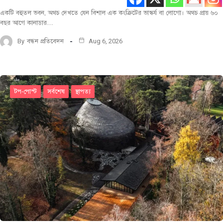
একটি বহুতল ভবন, অথচ দেখতে যেন বিশাল এক কংক্রিটের ভাস্কর্য বা লোগো। অথচ প্রায় ৬০
বছর আগে কানাডার…
By
বন্ধন প্রতিবেদন
Aug 6, 2026
টপ-পোস্ট
সর্বশেষ
স্থাপত্য