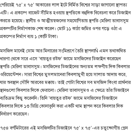
পেরিয়েই ৭৫’ x ৭৫’ আকারের লাল ইটে নির্মিত বিশ্বের সাড়া জাগানো স্থাপত্য
এটি। এ প্রকল্পে বাজেট সীমিত হওয়ায় স্থপতিকে বহুদিক বিবেচনা করে ডিজাইন
করতে হয়েছে। স্থানীয় ও আত্মীয়স্বজনের সহযোগিতায় স্থপতি মেরিনা তাবাসসুম
প্রকল্পটির নির্মাণকাজ শেষ করেন। মোট ১১ কাঠা জমির ওপর গড়ে ওঠা এ
প্রকল্পের নির্মাণ ব্যয় ১ কোটি টাকা।
মসজিদ মানেই ডোম আর মিনারের সংমিশ্রণে তৈরি স্থাপনাÑ এমন তথাকথিত
ধারণা থেকে সরে এসে ‘বায়তুর রউফ’ জামে মসজিদের ডিজাইন করেছেন
স্থপতি মেরিনা তাবাসসুম। মসজিদের ডিজাইনের অন্যতম লক্ষণীয় দিক কিবলার
ওরিয়েন্টেশন। সারা বিশ্বের মুসলমানেরা কিবলামুখী হয়ে সালাত আদায় করে,
যার অবস্থান সৌদি আরবের মক্কায়। তাই গোটা বিশ্বের সব মসজিদ কিংবা প্রার্থনার
স্থানগুলো কিবলার দিকে ফেরানো। মেরিনা তাবাসসুমও এ ক্ষেত্রে তাঁর ডিজাইনে
ব্যতিক্রম কিছু করেননি। তিনি ‘বায়তুর রউফ’ জামে মসজিদের ডিজাইনে
কিবলার দিকে ১৩ ডিগ্রি কোনাকুনি করা একটি থাম স্থাপন করে কিবলার দিক
নির্ধারণ করেছেন।
৭৫৪ বর্গমিটারের এই মসজিদটির ডিজাইনে ৭৫’ x ৭৫’-এর চতুষ্কোণীয় প্লেন