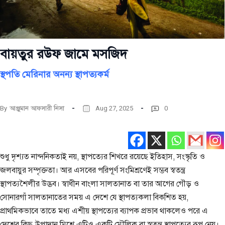
বায়তুর রউফ জামে মসজিদ
স্থপতি মেরিনার অনন্য স্থাপত্যকর্ম
By
আঞ্জুমান আফসারী নিসা
Aug 27, 2025
0
শুধু দৃশ্যত নান্দনিকতাই নয়, স্থাপত্যের শিখরে রয়েছে ইতিহাস, সংস্কৃতি ও
জলবায়ুর সম্পৃক্ততা। আর এসবের পরিপূর্ণ সংমিশ্রণেই সম্ভব স্বতন্ত্র
স্থাপত্যশৈলীর উদ্ভব। স্বাধীন বাংলা সালতানাত বা তার আগের গৌড় ও
সোনারগাঁ সালতানাতের সময় এ দেশে যে স্থাপত্যকলা বিকশিত হয়,
প্রাথমিকভাবে তাতে মধ্য এশীয় স্থাপত্যের ব্যাপক প্রভাব থাকলেও পরে এ
দেশের কিছু উপাদান মিশে এটিও একটি মৌলিক বা স্বতন্ত্র স্থাপত্যের রূপ নেয়।