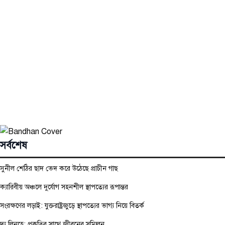
সর্বশেষ
সুনীল শেঠির ছাদ ভেদ করে উঠেছে প্রাচীন গাছ
ক্যারিবীয় অঞ্চলে দুর্যোগ সহনশীল স্থাপত্যের রূপান্তর
সংরক্ষণের লড়াই: যুক্তরাষ্ট্রজুড়ে স্থাপত্যের ভাগ্য নিয়ে বিতর্ক
দ্য লিনহে: প্রকৃতির সাথে জীবনের সম্মিলন