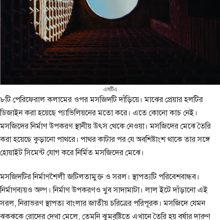
এমটিএ
৮টি পেরিফেরাল কলামের ওপর মসজিদটি দাঁড়িয়ে। মাঝের প্রেয়ার হলটির
ডিজাইন করা হয়েছে প্যাভিলিয়নের মতো করে। এতে কোনো কাচ নেই।
মসজিদের নির্মাণ উপকরণ স্থানীয় উৎস থেকে নেওয়া। মসজিদের মেঝে তৈরি
করা হয়েছে কুড়ানো পাথরে। পাথর কাটার পর যে অবশিষ্টাংশ থাকে তার সঙ্গে
হোয়াইট সিমেন্ট যোগ করে নির্মিত মসজিদের মেঝে।
মসজিদটির নির্মাণশৈলী জটিলতামুক্ত ও সরল। স্থাপত্যটি পরিবেশবান্ধব।
নির্মাণব্যয়ও অল্প। নির্মাণ উপকরণও খুব সাদামাটা। লাল ইটে দাঁড়ানো এই
সরল, নিরাভরণ স্থাপত্য বাংলার জাতীয় চরিত্রের পরিপূরক। মসজিদে যেমন
ঝকঝকে রোদের দেখা মেলে, তেমনি ঝুমবৃষ্টিতে এখানে তৈরি হয় বর্ষার দারুণ