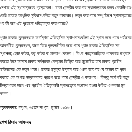
দেখছে এই স্থানান্তরের প্রস্তাবনা। ঢাকা কেন্দ্রীয় কারাগার স্থানান্তরের জন্য কেরানীগঞ্জে
তৈরি হয়েছে আধুনিক সুবিধাসংবলিত নতুন কারাগার। নতুন কারাগারে সম্পূর্ণরূপে স্থানান্তরের
পর কী হবে এই পুরোনো পরিত্যক্ত কারাগারের?
পুরান ঢাকার কেন্দ্রস্থলে অবস্থিত ঐতিহাসিক স্থাপনাসংবলিত এই স্থান হতে পারে পর্যটনের
আকর্ষণীয় কেন্দ্রস্থল, যাকে ঘিরে পুনরুজ্জীবিত হতে পারে পুরান ঢাকার ঐতিহাসিক সব
স্থাপনা; ছোট কাটরা, বড় কাটরা বা লালবাগ কেল্লা। কিংবা প্রত্নতাত্ত্বিক গবেষণার মাধ্যমে
হয়তো উঠে আসবে ঢাকার সর্বপ্রথম কেল্লার ভিত্তি আর উন্মোচিত হবে ঢাকার প্রাচীন
ইতিহাসের এক নতুন পাতা। ঢাকার উন্মুক্ত উদ্যান আর খোলা জায়গার যে অভাব তা পূরণ
করতে এক অপার সম্ভাবনাময় প্রকল্প হতে পারে কেন্দ্রীয় এ কারাগার। কিন্তু সর্বোপরি নতুন
চিন্তাধারার মাঝে এই প্রাচীন ঐতিহ্যবাহী স্থাপত্যের সংরক্ষণ হওয়া উচিত এখনকার মূল
ভাবনা।
প্রকাশকাল:
বন্ধন, ৭৫তম সংখ্যা, জুলাই ২০১৬।
শেখ রিসাদ আহম্মদ