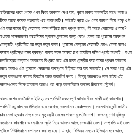
ইতিহাসের পাতা থেকে এখন ফিরে তাকালে দেখা যায়, পুরান ঢাকার ঘনবসতির মাঝে আজও
টিকে আছে কয়েক শতবর্ষের এই কারাগারটি। সর্বমোট প্রায় ৩৮ একর জায়গা নিয়ে গড়ে ওঠা
এই কারাগারের উঁচু দেয়ালের পাশে দাঁড়িয়ে মনে প্রশ্ন জাগে, কী আছে দেয়ালের ওপারে?
ইংরেজ শাসনামলেই কয়েদিদের স্থানসংকুলানের জন্য ভেঙে ফেলা হয় পুরোনো আফগান
কেল্লাটি, প্রতিষ্ঠিত হয় নতুন নতুন ভবন। পুরোনো কেল্লার দেয়ালটি ভেঙে ফেলা হলেও
কামান প্রতিস্থাপনের ব্যবস্থা থাকার দরুন অক্ষত রাখা হয়েছিল দক্ষিণ-পূর্বের অংশটি। বাংলা
চলচ্চিত্রের কল্যাণে আজকের বিখ্যাত হয়ে ওঠা ঢাকা কেন্দ্রীয় কারাগারের প্রধান ফটকের
মাঝে আজও এই পুরোনো দেয়ালের অবস্থান চিহ্নিত করা যায় সহজেই। সে সময় গড়ে ওঠা
নতুন ভবনগুলো কালের বিবর্তনে আজ জরাজীর্ণ দশায়। কিন্তু তারপরেও লাল ইটের এই
দালানগুলোর দিকে তাকালে আজও ধরা পড়ে কলোনিয়াল ভবনের চিরচেনা সৌন্দর্য।
বাংলাদেশের রাজনৈতিক ইতিহাসের প্রতিটি গুরুত্বপূর্ণ ঘটনার নীরব সাক্ষী এই কারাগার।
প্রতিটি আন্দোলনের ইতিহাস ধরে রেখেছে জেলখানার দেয়ালগুলো। জেলখানায় বন্দী জাতীয়
চার নেতা হত্যার সাক্ষ্য দেয় মৃত্যুঞ্জয়ী সেলের গারদে বুলেটের দাগ। বঙ্গবন্ধু শেখ মুজিবুর
রহমানের কারাগারে অবস্থানের স্মৃতি নিয়ে আজও আছে দেওয়ানি সেল। সম্প্রতি এই সেল
দুটিকে মিউজিয়ামে রূপান্তর করা হয়েছে। এ ছাড়া বিভিন্ন সময়ের ইতিহাস ধরে আছে