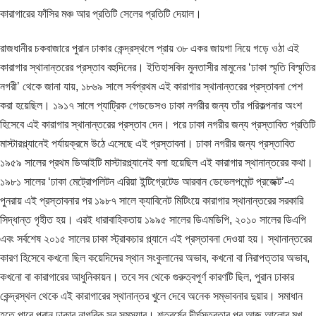
কারাগারের ফাঁসির মঞ্চ আর প্রতিটি সেলের প্রতিটি দেয়াল।
রাজধানীর চকবাজারে পুরান ঢাকার কেন্দ্রস্থলে প্রায় ৩৮ একর জায়গা নিয়ে গড়ে ওঠা এই
কারাগার স্থানান্তরের প্রস্তাব বহুদিনের। ইতিহাসবিদ মুনতাসীর মামুনের ‘ঢাকা স্মৃতি বিস্মৃতির
নগরী’ থেকে জানা যায়, ১৮৬৯ সালে সর্বপ্রথম এই কারাগার স্থানান্তরের প্রস্তাবনা পেশ
করা হয়েছিল। ১৯১৭ সালে প্যাট্রিক গেডডেসও ঢাকা নগরীর জন্য তাঁর পরিকল্পনার অংশ
হিসেবে এই কারাগার স্থানান্তরের প্রস্তাব দেন। পরে ঢাকা নগরীর জন্য প্রস্তাবিত প্রতিটি
মাস্টারপ্ল্যানেই পর্যায়ক্রমে উঠে এসেছে এই প্রস্তাবনা। ঢাকা নগরীর জন্য প্রস্তাবিত
১৯৫৯ সালের প্রথম ডিআইটি মাস্টারপ্ল্যানেই বলা হয়েছিল এই কারাগার স্থানান্তরের কথা।
১৯৮১ সালের ‘ঢাকা মেট্রোপলিটন এরিয়া ইন্টিগ্রেটেড আরবান ডেভেলপমেন্ট প্রজেক্ট’-এ
পুনরায় এই প্রস্তাবনার পর ১৯৮৭ সালে ক্যাবিনেট মিটিংয়ে কারাগার স্থানান্তরের সরকারি
সিদ্ধান্ত গৃহীত হয়। এরই ধারাবাহিকতায় ১৯৯৫ সালের ডিএমডিপি, ২০১০ সালের ডিএপি
এবং সর্বশেষ ২০১৫ সালের ঢাকা স্ট্রাকচার প্ল্যানে এই প্রস্তাবনা দেওয়া হয়। স্থানান্তরের
কারণ হিসেবে কখনো ছিল কয়েদিদের স্থান সংকুলানের অভাব, কখনো বা নিরাপত্তার অভাব,
কখনো বা কারাগারের আধুনিকায়ন। তবে সব থেকে গুরুত্বপূর্ণ কারণটি ছিল, পুরান ঢাকার
কেন্দ্রস্থল থেকে এই কারাগারের স্থানান্তর খুলে দেবে অনেক সম্ভাবনার দুয়ার। সমাধান
হতে পারে পুরান ঢাকার নাগরিক সব সমস্যার। শতবর্ষের দীর্ঘসূত্রতার পর আজ আলোর মুখ