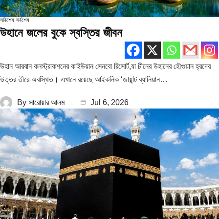
সবিশেষ
সর্বশেষ
উহানে জলের বুকে স্বস্তির জীবন
উহান আরবান কনস্ট্রাকশনের কাইউয়ান সেনবো রিসোর্ট,যা চীনের উহানের হৌগুয়ান হ্রদের
উত্তর তীরে অবস্থিত। এখানে রয়েছে আইকনিক ‘জায়ান্ট ব্যানিয়ান…
By
সারোয়ার আলম
Jul 6, 2026