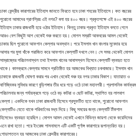
ঢাকা কেন্দ্রীয় কারাগারের ইতিহাস জানতে ফিরতে হবে ঢাকা শহরের ইতিহাসে। কত বছরের
পুরোনো আমাদের প্রাণপ্রিয় এই নগর? বলা হয় ৪০০ বছর। প্রকৃতপক্ষে এই ৪০০ বছরের
ইতিহাস ঢাকার রাজধানী হয়ে ওঠার ইতিহাস। কিন্তু ঢাকার প্রকৃত ইতিহাস বলতে গেলে
আরও বেশ কিছুটা আগ থেকেই শুরু করতে হয়। মোগল সম্রাট আকবরের আমল থেকেই
ঢাকায় ছিল পুরোনো আফগান কেল্লার অবস্থান। পরে ইসলাম খান বাংলার সুবেদার হয়ে
আসার পর মুসা খাঁকে পরাজিত করে আফগান কেল্লাটি দখলে নেন। সে সময় থেকেই মোগল
সাম্রাজ্যের পরিচালনাস্থল তথা ইসলাম খানের আবাসস্থল হিসেবে কেল্লাটি ব্যবহৃত হতে
থাকে। কালক্রমে কেল্লার সামনে প্রতিষ্ঠিত হয় আজকের বিখ্যাত চকবাজার। ইসলাম খান
ঢাকাকে রাজধানী ঘোষণা করার পর এখান থেকেই শুরু হয় নগর ঢাকার বিকাশ। যাতায়াত ও
বাণিজ্যিকর সুবিধার কারণে বুড়িগঙ্গার তীর ধরে গড়ে ওঠে ঢাকা মহানগরী। প্রশাসনিক কার্যক্রম
পরিচালনার জন্য পর্যায়ক্রমে গড়ে ওঠে বড় কাটরা ও ছোট কাটরা, স্থাপিত হয় লালবাগ
কেল্লা। একদিকে যখন ঢাকা রাজধানী হিসেবে প্রস্ফুটিত হতে থাকে, পুরোনো আফগান
কেল্লাটিও যেতে থাকে পরিবর্তনের মধ্য দিয়ে। কিছু সময়ের জন্য কেল্লাটি টাঁকশাল
হিসেবেও ব্যবহৃত হয়েছিল। মোগল আমল থেকেই এখানে বিভিন্ন জায়গা থেকে কয়েদিদের
এনে রাখা হতো। পরে ইংরেজ শাসনামলে এটি একটি পূর্ণাঙ্গ কারাগারে রূপান্তরিত হয়।
গোড়াপত্তন হয় আজকের ঢাকা কেন্দ্রীয় কারাগারের।