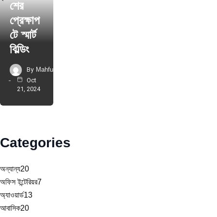
শের
প্রেক্ষাপ
টে স্মার্ট
বিল্ডিং
By
Mahfuz
Oct
21, 2024
Categories
অন্যান্য
20
অফিস ইন্টেরিয়র
7
অ্যাওয়ার্ড
13
আবাসিক
20