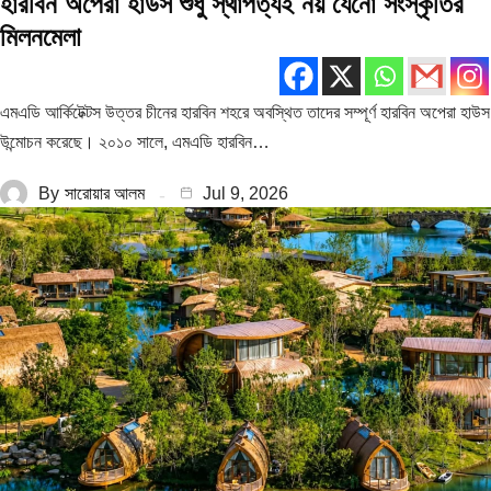
হারবিন অপেরা হাউস শুধু স্থাপত্যই নয় যেনো সংস্কৃতির
মিলনমেলা
এমএডি আর্কিটেক্টস উত্তর চীনের হারবিন শহরে অবস্থিত তাদের সম্পূর্ণ হারবিন অপেরা হাউস
উন্মোচন করেছে। ২০১০ সালে, এমএডি হারবিন…
By
সারোয়ার আলম
Jul 9, 2026