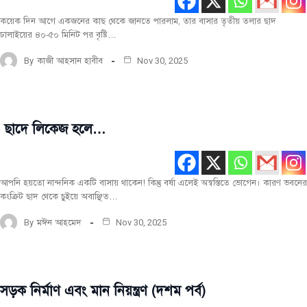
কয়েক দিন আগে একজনের কাছ থেকে জানতে পারলাম, তার বাসার তৃতীয় তলার ছাদ
ঢালাইয়ের ৪০-৫০ মিনিট পর বৃষ্টি…
By
কাজী আহসান হাবীব
Nov 30, 2025
ছাদে লিকেজ হলে…
নির্মাণ
কৌশল
নির্মাণ
তথ্য
আপনি হয়তো নান্দনিক একটি বাসায় থাকেন! কিন্তু বর্ষা এলেই অস্বস্তিতে ভোগেন। কারণ ভবনের
কংক্রিট ছাদ থেকে চুইয়ে অবাঞ্ছিত…
By
মঈন আহমেদ
Nov 30, 2025
সড়ক নির্মাণ এবং মান নিয়ন্ত্রণ (দশম পর্ব)
নির্মাণ
উপকরণ