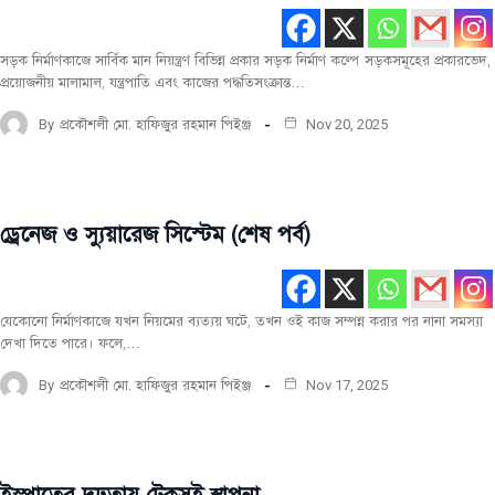
নির্মাণ
কৌশল
সড়ক নির্মাণকাজে সার্বিক মান নিয়ন্ত্রণ বিভিন্ন প্রকার সড়ক নির্মাণ কল্পে সড়কসমূহের প্রকারভেদ,
প্রয়োজনীয় মালামাল, যন্ত্রপাতি এবং কাজের পদ্ধতিসংক্রান্ত…
নির্মাণ
তথ্য
By
প্রকৌশলী মো. হাফিজুর রহমান পিইঞ্জ
Nov 20, 2025
নির্মাণ
প্রযুক্তি
ড্রেনেজ ও স্যুয়ারেজ সিস্টেম (শেষ পর্ব)
নির্মাণ
তথ্য
যেকোনো নির্মাণকাজে যখন নিয়মের ব্যত্যয় ঘটে, তখন ওই কাজ সম্পন্ন করার পর নানা সমস্যা
দেখা দিতে পারে। ফলে,…
By
প্রকৌশলী মো. হাফিজুর রহমান পিইঞ্জ
Nov 17, 2025