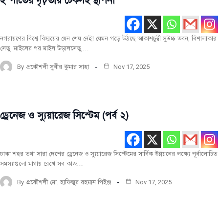
ইস্পাতের দৃঢ়তায় টেকসই স্থাপনা
নির্মাণ
তথ্য
নগরায়ণের বিশ্বে বিস্ময়ের যেন শেষ নেই! যেমন গড়ে উঠছে আকাশচুম্বী সুউচ্চ ভবন, বিশালাকার
সেতু, মাইলের পর মাইল উড়ালসেতু,…
By
প্রকৌশলী সুবীর কুমার সাহা
Nov 17, 2025
ড্রেনেজ ও স্যুয়ারেজ সিস্টেম (পর্ব ২)
নির্মাণ
তথ্য
ঢাকা শহর তথা সারা দেশের ড্রেনেজ ও স্যুয়ারেজ সিস্টেমের সার্বিক উন্নয়নের লক্ষ্যে পূর্বালোচিত
সমস্যাগুলো মাথায় রেখে সব কাজ…
By
প্রকৌশলী মো. হাফিজুর রহমান পিইঞ্জ
Nov 17, 2025