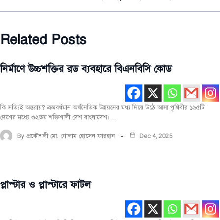
Related Posts
নির্মাণে উচ্চশক্তির রড ব্যবহারে বিএনবিসি কোড
নির্মাণ
উপকরণ
নির্মাণ
তথ্য
কি সত্যিই অন্তরায়? ক্রমবর্ধমান অর্থনৈতিক উন্নয়নের মধ্য দিয়ে উঠে আসা পৃথিবীর ১৯৫টি
দেশের মধ্যে ৩২তম শক্তিশালী দেশ বাংলাদেশ।…
By
প্রকৌশলী মো. গোলাম হোসেন ফারহান
Dec 4, 2025
প্লাস্টার ও প্লাস্টারে ফাটল
নির্মাণ
তথ্য