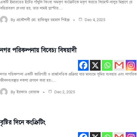
একটি ইমারতের ইটের গাঁথুনি কিংবা অমসৃণ কংক্রিটকে মসৃণ করতে সিমেন্ট-বালুর মিশ্রণে যে
বহিরাবরণ দেওয়া হয়, তার নামই প্লাস্টার…
By
প্রকৌশলী মো. হাফিজুর রহমান পিইঞ্জ
Dec 4, 2025
নগর পরিকল্পনায় বিবেচ্য বিষয়াদী
নির্মাণ
তথ্য
নগর পরিকল্পনা একটি কারিগরী ও রাজনৈতিক প্রক্রিয়া যার মাধ্যমে ভূমির ব্যবহার এবং নাগরিক
জীবনব্যবস্থার নকশা প্রণয়ন করা হয়।…
By
ইরফাত তোয়াজ
Dec 2, 2025
বৃষ্টির দিনে কংক্রিটিং
নির্মাণ
তথ্য