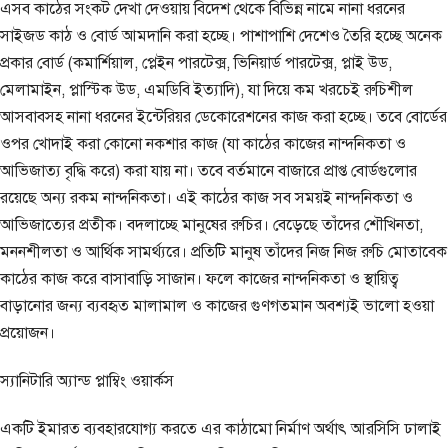
এসব কাঠের সংকট দেখা দেওয়ায় বিদেশ থেকে বিভিন্ন নামে নানা ধরনের
সাইজড কাঠ ও বোর্ড আমদানি করা হচ্ছে। পাশাপাশি দেশেও তৈরি হচ্ছে অনেক
প্রকার বোর্ড (কমার্শিয়াল, প্লেইন পারটেক্স, ভিনিয়ার্ড পারটেক্স, প্লাই উড,
মেলামাইন, প্লাস্টিক উড, এমডিবি ইত্যাদি), যা দিয়ে কম খরচেই রুচিশীল
আসবাবসহ নানা ধরনের ইন্টেরিয়র ডেকোরেশনের কাজ করা হচ্ছে। তবে বোর্ডের
ওপর খোদাই করা কোনো নকশার কাজ (যা কাঠের কাজের নান্দনিকতা ও
আভিজাত্য বৃদ্ধি করে) করা যায় না। তবে বর্তমানে বাজারে প্রাপ্ত বোর্ডগুলোর
রয়েছে অন্য রকম নান্দনিকতা। এই কাঠের কাজ সব সময়ই নান্দনিকতা ও
আভিজাত্যের প্রতীক। বদলাচ্ছে মানুষের রুচির। বেড়েছে তাঁদের শৌখিনতা,
মননশীলতা ও আর্থিক সামর্থ্যরে। প্রতিটি মানুষ তাঁদের নিজ নিজ রুচি মোতাবেক
কাঠের কাজ করে বাসাবাড়ি সাজান। ফলে কাজের নান্দনিকতা ও স্থায়িত্ব
বাড়ানোর জন্য ব্যবহৃত মালামাল ও কাজের গুণগতমান অবশ্যই ভালো হওয়া
প্রয়োজন।
স্যানিটারি অ্যান্ড প্লাম্বিং ওয়ার্কস
একটি ইমারত ব্যবহারযোগ্য করতে এর কাঠামো নির্মাণ অর্থাৎ আরসিসি ঢালাই