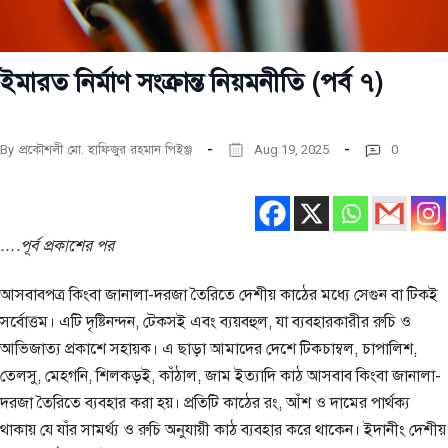
ইমারত নির্মাণ সংক্রান্ত নিয়মনীতি (পর্ব ৭)
By
প্রকৌশলী মো. হাফিজুর রহমান পিইঞ্জ
Aug 19, 2025
0
….পূর্ব প্রকাশের পর
আসবাবপত্র কিংবা জানালা-দরজা তৈরিতে দেশীয় কাঠের মধ্যে সেগুন বা টিকই
সর্বোত্তম। এটি দৃষ্টিনন্দন, টেকসই এবং ব্যয়বহুল, যা ব্যবহারকারীর রুচি ও
আভিজাত্য প্রকাশে সহায়ক। এ ছাড়া আমাদের দেশে টিকচাম্বল, চাপালিশ,
তেলসু, মেহগনি, শিলকড়ই, কাঁঠাল, জাম ইত্যাদি কাঠ আসবাব কিংবা জানালা-
দরজা তৈরিতে ব্যবহার করা হয়। প্রতিটি কাঠের রং, আঁশ ও দামের পার্থক্য
থাকায় যে যাঁর সামর্থ্য ও রুচি অনুযায়ী কাঠ ব্যবহার করে থাকেন। ইদানীং দেশীয়