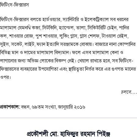
ফিটিংস-ফিক্সারস
ফিটিংস-ফিক্সারস বলতে হার্ডওয়্যার, স্যানিটারি ও ইলেকট্রিক্যাল সব ধরনের
মালামাল যেমনÑ কব্জা, সিটকিনি, হ্যান্ডেল, তালা, সিকিউরিটি চেইন, পানির
কল, শাওয়ার রোজ, পুশ শাওয়ার, লুকিং গ্লাস, গ্লাস শেলফ, টাওয়াল রেইল,
সুইস, সকেট, লাইট, ফ্যান ইত্যাদি সরঞ্জামকে বোঝায়। বাজারে নানা কোম্পানির
বিভিন্ন মান ও দামের মালামাল বিদ্যমান। ফলে এসব মালামাল কেনা ও
লাগানোর জন্য অভিজ্ঞ লোকের বিকল্প নেই। খেয়াল রাখতে হবে, সব ফিটিংস-
ফিক্সারসের ব্যবহারের উপযোগিতা এবং স্থায়িত্বতা নির্ভর করে এর গুণগত মানের
ওপর।
চলবে….
প্রকাশকাল:
বন্ধন, ৬৯তম সংখ্যা, জানুয়ারি ২০১৬
প্রকৌশলী মো. হাফিজুর রহমান পিইঞ্জ