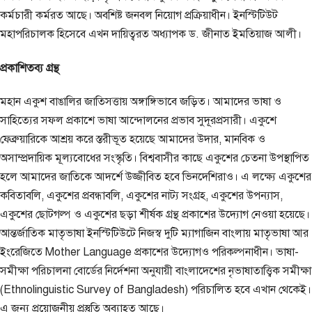
কর্মচারী কর্মরত আছে। অবশিষ্ট জনবল নিয়োগ প্রক্রিয়াধীন। ইনস্টিটিউট
মহাপরিচালক হিসেবে এখন দায়িত্বরত অধ্যাপক ড. জীনাত ইমতিয়াজ আলী।
প্রকাশিতব্য গ্রন্থ
মহান একুশ বাঙালির জাতিসত্তায় অঙ্গাঙ্গিভাবে জড়িত। আমাদের ভাষা ও
সাহিত্যের সফল প্রকাশে ভাষা আন্দোলনের প্রভাব সুদূরপ্রসারী। একুশে
ফেব্রুয়ারিকে আশ্রয় করে স্তরীভূত হয়েছে আমাদের উদার, মানবিক ও
অসাম্প্রদায়িক মূল্যবোধের সংস্কৃতি। বিশ্ববাসীর কাছে একুশের চেতনা উপস্থাপিত
হলে আমাদের জাতিকে আদর্শে উজ্জীবিত হবে ভিনদেশিরাও। এ লক্ষ্যে একুশের
কবিতাবলি, একুশের প্রবন্ধাবলি, একুশের নাট্য সংগ্রহ, একুশের উপন্যাস,
একুশের ছোটগল্প ও একুশের ছড়া শীর্ষক গ্রন্থ প্রকাশের উদ্যোগ নেওয়া হয়েছে।
আন্তর্জাতিক মাতৃভাষা ইনস্টিটিউটে নিজস্ব দুটি ম্যাগাজিন বাংলায় মাতৃভাষা আর
ইংরেজিতে Mother Language প্রকাশের উদ্যোগও পরিকল্পনাধীন। ভাষা-
সমীক্ষা পরিচালনা বোর্ডের নির্দেশনা অনুযায়ী বাংলাদেশের নৃভাষাতাত্ত্বিক সমীক্ষা
(Ethnolinguistic Survey of Bangladesh) পরিচালিত হবে এখান থেকেই।
এ জন্য প্রয়োজনীয় প্রস্তুতি অব্যাহত আছে।