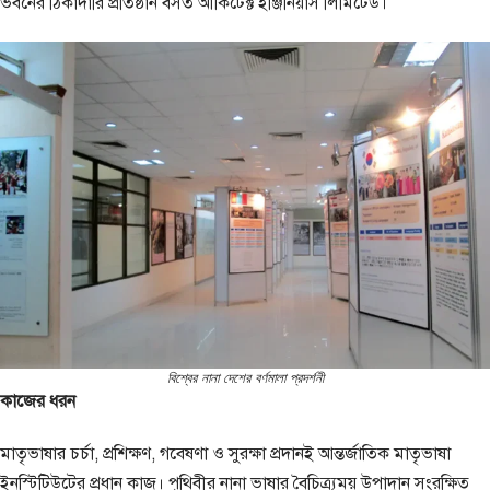
ভবনের ঠিকাদারি প্রতিষ্ঠান বসত আর্কিটেক্ট ইঞ্জিনিয়ার্স লিমিটেড।
বিশ্বের নানা দেশের ব‍র্ণমালা প্রদ‍র্শনী
কাজের ধরন
মাতৃভাষার চর্চা, প্রশিক্ষণ, গবেষণা ও সুরক্ষা প্রদানই আন্তর্জাতিক মাতৃভাষা
ইনস্টিটিউটের প্রধান কাজ। পৃথিবীর নানা ভাষার বৈচিত্র্যময় উপাদান সংরক্ষিত