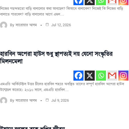
নিজের পছন্দমতো বাড়ি বানানোর কথা ভাবছেন? কিভাবে বানাবেন? নিজেই কি নিজের বাড়ি
বানাতে পারবেন? বাড়ি বানানোর আগে এমন…
By
সারোয়ার আলম
Jul 12, 2026
হারবিন অপেরা হাউস শুধু স্থাপত্যই নয় যেনো সংস্কৃতির
সবিশেষ
মিলনমেলা
সর্বশেষ
এমএডি আর্কিটেক্টস উত্তর চীনের হারবিন শহরে অবস্থিত তাদের সম্পূর্ণ হারবিন অপেরা হাউস
উন্মোচন করেছে। ২০১০ সালে, এমএডি হারবিন…
By
সারোয়ার আলম
Jul 9, 2026