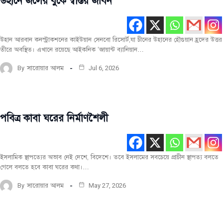
উহানে জলের বুকে স্বস্তির জীবন
সবিশেষ
সর্বশেষ
উহান আরবান কনস্ট্রাকশনের কাইউয়ান সেনবো রিসোর্ট,যা চীনের উহানের হৌগুয়ান হ্রদের উত্তর
তীরে অবস্থিত। এখানে রয়েছে আইকনিক ‘জায়ান্ট ব্যানিয়ান…
By
সারোয়ার আলম
Jul 6, 2026
পবিত্র কাবা ঘরের নির্মাণশৈলী
সবিশেষ
সর্বশেষ
ইসলামিক স্থাপত্যের অভাব নেই দেশে, বিদেশে। তবে ইসলামের সবচেয়ে প্রাচীন স্থাপত্য বলতে
গেলে বলতে হবে কাবা ঘরের কথা।…
By
সারোয়ার আলম
May 27, 2026