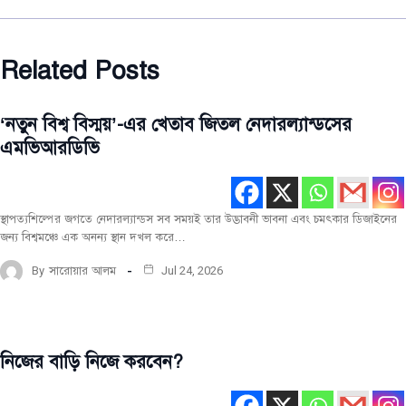
Related Posts
‘নতুন বিশ্ব বিস্ময়’-এর খেতাব জিতল নেদারল্যান্ডসের
চিত্র
বিচিত্র
এমভিআরডিভি
সবিশেষ
সর্বশেষ
স্থাপত্যশিল্পের জগতে নেদারল্যান্ডস সব সময়ই তার উদ্ভাবনী ভাবনা এবং চমৎকার ডিজাইনের
জন্য বিশ্বমঞ্চে এক অনন্য স্থান দখল করে…
By
সারোয়ার আলম
Jul 24, 2026
নিজের বাড়ি নিজে করবেন?
সবিশেষ
সর্বশেষ