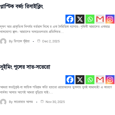
প্লাস্টিক বর্জ্য রিসাইক্লিং
সবিশেষ
দূষণ আর প্রাকৃতিক বিপর্যয় বর্তমান বিশ্বে র এক নৈমিত্তিক ব্যাপার। পৃথিবী আমাদের একমাত্র
বাসযোগ্য স্থান। আমাদের অসচেতনতায় প্রতিনিয়ত…
By
রিগ্যান ভূঁইয়া
Dec 2, 2025
সুইমিং পুলের সাত-সতেরো
সবিশেষ
আমরা কতটুকুই-বা কায়িক পরিশ্রম করি! হয়তো প্রয়োজনের তুলনায় খুবই সামান্যই! এ কারণে
বার্ধক্য আসার আগেই আমরা বুড়িয়ে যাই।…
By
সারোয়ার আলম
Nov 30, 2025