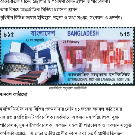
আন্তর্জাতিক মানের গ্রন্থাগার ও গবেষণা কেন্দ্র স্থাপন ও পরিচালনা।
ভাষা বিষয়ে আন্তর্জাতিক মিডিয়া চ্যানেল স্থাপন।
পৃথিবীর বিভিন্ন ভাষার ইতিহাস, নমুনা ও তথ্য সংগ্রহ, সংরক্ষণ ও প্রদর্শন।
ডাকটিকিটে মাতৃভাষা ইনস্টিটিউট
জনবল কাঠামো
ইনস্টিটিউটের জন্য বিভিন্ন পদমর্যাদার মোট ৯১ জনের জনবল কাঠামোর
সহায়তায় প্রতিষ্ঠানটি পরিচালিত। বর্তমানে একজন মহাপরিচালক, দুজন
পরিচালক, দুজন উপপরিচালক, একজন সহকারী পরিচালক ও একজন সংযুক্ত
কর্মকর্তা রয়েছে। এ ছাড়া তৃতীয় শ্রেণীর দুজন এবং চতুর্থ শ্রেণীর তিনজন