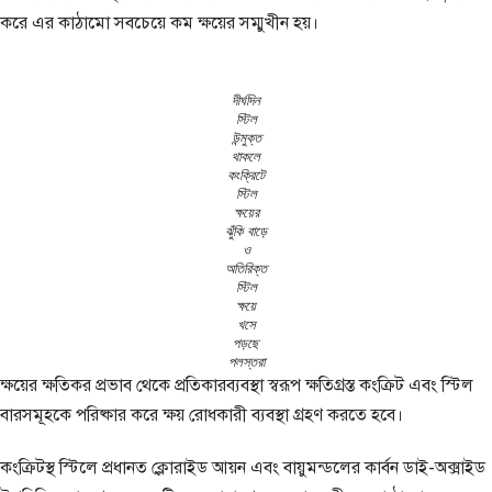
করে এর কাঠামো সবচেয়ে কম ক্ষয়ের সম্মুখীন হয়।
দী‍র্ঘদিন
স্টিল
উন্মুক্ত
থাকলে
কংক্রিটে
স্টিল
ক্ষয়ের
ঝুঁকি বাড়ে
ও
অতিরিক্ত
স্টিল
ক্ষয়ে
খসে
পড়ছে
পলস্তরা
ক্ষয়ের ক্ষতিকর প্রভাব থেকে প্রতিকারব্যবস্থা স্বরূপ ক্ষতিগ্রস্ত কংক্রিট এবং স্টিল
বারসমূহকে পরিষ্কার করে ক্ষয় রোধকারী ব্যবস্থা গ্রহণ করতে হবে।
কংক্রিটস্থ স্টিলে প্রধানত ক্লোরাইড আয়ন এবং বায়ুমন্ডলের কার্বন ডাই-অক্সাইড