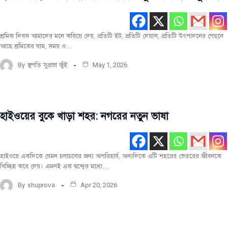
রচনা
টপ-
পোস্ট
শ্রমিক দিবস আমাদের মনে করিয়ে দেয়, প্রতিটি ইট, প্রতিটি দেয়াল, প্রতিটি উৎপাদনের পেছনে
আছে শ্রমিকের ঘাম, সময় ও…
By
স্থপতি সুপ্রভা জুঁই
May 1, 2026
হাইওয়ের বুকে খাড়া শহর: নগরের নতুন ভাষা
মূল
রচনা
টপ-
পোস্ট
হাইওয়ে একদিকে যেমন চলাচলের জন্য অপরিহার্য, অন্যদিকে এটি শহরের ভেতরের জীবনকে
বিচ্ছিন্ন করে দেয়। এমনই এক দ্বন্দ্বের মধ্যে…
নগরায়ন
সর্বশেষ
By
shuprova
Apr 20, 2026