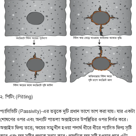
২. পিটিং (Pitting)
প্যাসিভিটি (Passivity)-এর তত্ত্বকে দুটি প্রধান ভাগে ভাগ করা যায়। যার একটা
শোষণের ওপর এবং অন্যটি পাতলা অক্সাইডের উপস্থিতির ওপর নির্ভর করে।
অক্সাইড ফিল্ম তত্তে¡ ক্ষয়ের সম্মুখীন হওয়া পদার্থ ধীরে ধীরে প্যাসিভ ফিল্ম সৃষ্টি