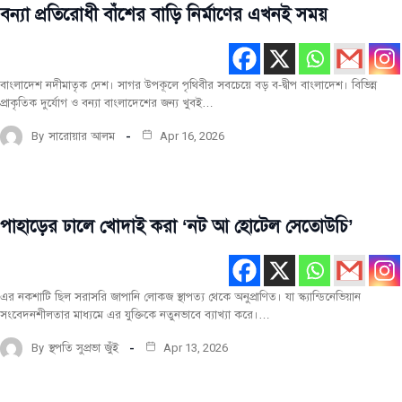
বন্যা প্রতিরোধী বাঁশের বাড়ি নির্মাণের এখনই সময়
মূল
রচনা
উদ্ভাবন
বাংলাদেশ নদীমাতৃক দেশ। সাগর উপকূলে পৃথিবীর সবচেয়ে বড় ব-দ্বীপ বাংলাদেশ। বিভিন্ন
নির্মাণ
প্রাকৃতিক দুর্যোগ ও বন্যা বাংলাদেশের জন্য খুবই…
কৌশল
নির্মাণে
By
সারোয়ার আলম
Apr 16, 2026
এগিয়ে
চলেছে
বিশ্ব
বিশেষ
পাহাড়ের ঢালে খোদাই করা ‘নট আ হোটেল সেতোউচি’
টপ-
রচনা
পোস্ট
মূল
রচনা
এর নকশাটি ছিল সরাসরি জাপানি লোকজ স্থাপত্য থেকে অনুপ্রাণিত। যা স্ক্যান্ডিনেভিয়ান
সংবেদনশীলতার মাধ্যমে এর যুক্তিকে নতুনভাবে ব্যাখ্যা করে।…
স্থাপত্য
স্থাপত্য
By
স্থপতি সুপ্রভা জুঁই
Apr 13, 2026
প্রকল্প