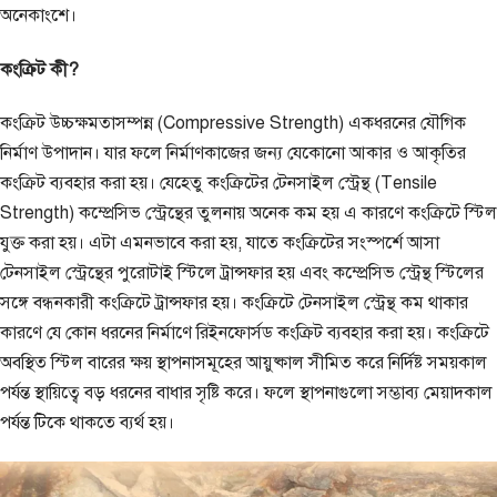
অনেকাংশে।
কংক্রিট কী?
কংক্রিট উচ্চক্ষমতাসম্পন্ন (Compressive Strength) একধরনের যৌগিক
নির্মাণ উপাদান। যার ফলে নির্মাণকাজের জন্য যেকোনো আকার ও আকৃতির
কংক্রিট ব্যবহার করা হয়। যেহেতু কংক্রিটের টেনসাইল স্ট্রেন্থ (Tensile
Strength) কম্প্রেসিভ স্ট্রেন্থের তুলনায় অনেক কম হয় এ কারণে কংক্রিটে স্টিল
যুক্ত করা হয়। এটা এমনভাবে করা হয়, যাতে কংক্রিটের সংস্পর্শে আসা
টেনসাইল স্ট্রেন্থের পুরোটাই স্টিলে ট্রান্সফার হয় এবং কম্প্রেসিভ স্ট্রেন্থ স্টিলের
সঙ্গে বন্ধনকারী কংক্রিটে ট্রান্সফার হয়। কংক্রিটে টেনসাইল স্ট্রেন্থ কম থাকার
কারণে যে কোন ধরনের নির্মাণে রিইনফোর্সড কংক্রিট ব্যবহার করা হয়। কংক্রিটে
অবস্থিত স্টিল বারের ক্ষয় স্থাপনাসমূহের আয়ুষ্কাল সীমিত করে নির্দিষ্ট সময়কাল
পর্যন্ত স্থায়িত্বে বড় ধরনের বাধার সৃষ্টি করে। ফলে স্থাপনাগুলো সম্ভাব্য মেয়াদকাল
পর্যন্ত টিকে থাকতে ব্যর্থ হয়।