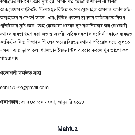
উপস্থিতির কারণে ক্ষয়ের সৃষ্টি হয়। সাধারণত ভেজা ও শীতল বা ঠান্ডা
আবহাওয়ায় কংক্রিটের স্টিলসমূহ বিভিন্ন ধরনের ক্লোরাইড আয়ন ও কার্বন ডাই-
অক্সাইডের সংস্পর্শে আসে। এবং বিভিন্ন ধরনের স্থাপনার কাঠামোতে বিরূপ
প্রতিক্রিয়ার সৃষ্টি করে। তাই যেকোনো ধরনের স্থাপনায় স্টিলের ক্ষয় রোধকারী
যথাযথ ব্যবস্থা গ্রহণ করা অত্যন্ত জরুরি। সঠিক নকশা এবং নির্মাণকাজে ব্যবহৃত
কংক্রিটের মিক্স ডিজাইন স্টিলের ক্ষয়ের বিরুদ্ধে যথাযথ প্রতিরোধ গড়ে তুলতে
সক্ষম। এ ছাড়া পাতলা গ্যালভানাইজড স্টিল ব্যবহার করলে খুব ভালো ফল
পাওয়া যায়।
প্রকৌশলী সনজিত সাহা
sonjit7022@gmail.com
প্রকাশকাল:
বন্ধন ৪৫ তম সংখ্যা, জানুয়ারি ২০১৪
Mahfuz