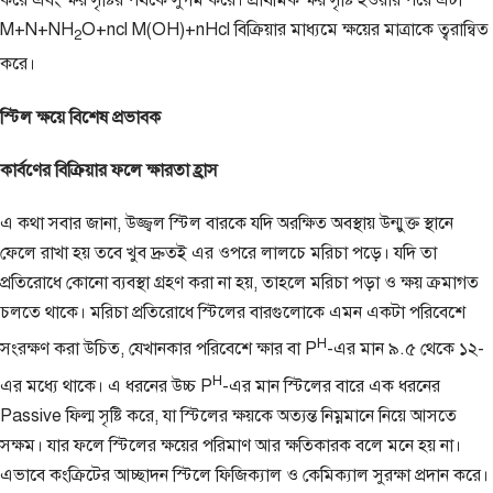
করে এবং ক্ষয় সৃষ্টির পথকে সুগম করে। প্রাথমিক ক্ষয় সৃষ্টি হওয়ার পরে এটা
M+N+NH
O+ncl M(OH)+nHcl বিক্রিয়ার মাধ্যমে ক্ষয়ের মাত্রাকে ত্বরান্বিত
2
করে।
স্টিল ক্ষয়ে বিশেষ প্রভাবক
কার্বণের বিক্রিয়ার ফলে ক্ষারতা হ্রাস
এ কথা সবার জানা, উজ্জ্বল স্টিল বারকে যদি অরক্ষিত অবস্থায় উন্মুক্ত স্থানে
ফেলে রাখা হয় তবে খুব দ্রুতই এর ওপরে লালচে মরিচা পড়ে। যদি তা
প্রতিরোধে কোনো ব্যবস্থা গ্রহণ করা না হয়, তাহলে মরিচা পড়া ও ক্ষয় ক্রমাগত
চলতে থাকে। মরিচা প্রতিরোধে স্টিলের বারগুলোকে এমন একটা পরিবেশে
H
সংরক্ষণ করা উচিত, যেখানকার পরিবেশে ক্ষার বা P
-এর মান ৯.৫ থেকে ১২-
H
এর মধ্যে থাকে। এ ধরনের উচ্চ P
-এর মান স্টিলের বারে এক ধরনের
Passive ফিল্ম সৃষ্টি করে, যা স্টিলের ক্ষয়কে অত্যন্ত নিম্নমানে নিয়ে আসতে
সক্ষম। যার ফলে স্টিলের ক্ষয়ের পরিমাণ আর ক্ষতিকারক বলে মনে হয় না।
এভাবে কংক্রিটের আচ্ছাদন স্টিলে ফিজিক্যাল ও কেমিক্যাল সুরক্ষা প্রদান করে।