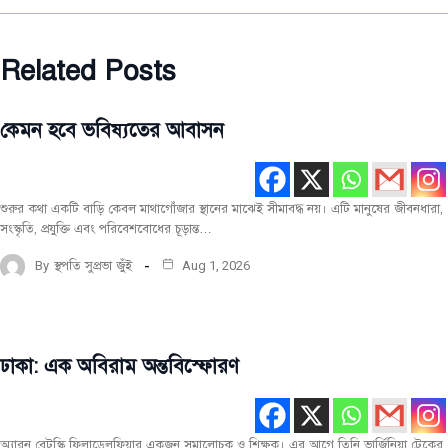
Related Posts
কেমন হবে ভবিষ্যতের আবাসন
মূল
রচনা
সর্বশেষ
শুরুর কথা একটি বাড়ি কেবল মাথাগোঁজার স্থানের মাঝেই সীমাবদ্ধ নয়। এটি মানুষের জীবনধারা,
সংস্কৃতি, প্রযুক্তি এবং পরিবেশবোধের চূড়ান্ত…
By
স্থপতি সুপ্রভা জুঁই
Aug 1, 2026
ঢাকা: এক অবিরাম অন্তবিস্ফোরণ
মূল
রচনা
সর্বশেষ
অ্যারন বেটস্কি ফিলাডেলফিয়ার একজন সমালোচক ও শিক্ষক। এর আগে তিনি ভার্জিনিয়া টেকের