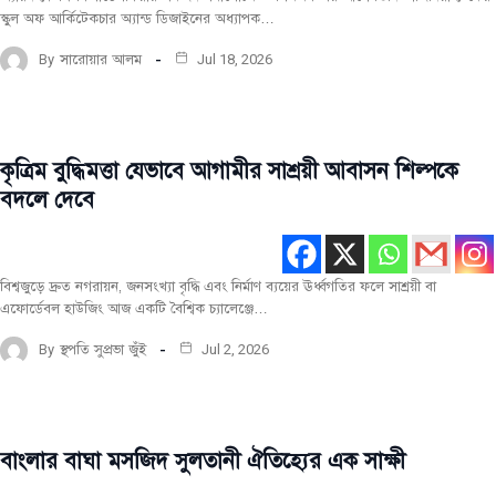
স্কুল অফ আর্কিটেকচার অ্যান্ড ডিজাইনের অধ্যাপক…
By
সারোয়ার আলম
Jul 18, 2026
কৃত্রিম বুদ্ধিমত্তা যেভাবে আগামীর সাশ্রয়ী আবাসন শিল্পকে
মূল
রচনা
বদলে দেবে
ফোকাস
সর্বশেষ
বিশ্বজুড়ে দ্রুত নগরায়ন, জনসংখ্যা বৃদ্ধি এবং নির্মাণ ব্যয়ের ঊর্ধ্বগতির ফলে সাশ্রয়ী বা
এফোর্ডেবল হাউজিং আজ একটি বৈশ্বিক চ্যালেঞ্জে…
By
স্থপতি সুপ্রভা জুঁই
Jul 2, 2026
বাংলার বাঘা মসজিদ সুলতানী ঐতিহ্যের এক সাক্ষী
টপ-পোস্ট
দেশীয়